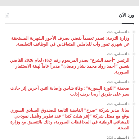
ورد الآن
6 أغسطس، 2026
وزارة التربية: تصدر تعميماً يقضي بصرف الأجور الشهرية المستحقة
عن شهري تموز وآب للعاملين المتعاقدين في الوظائف التعليمية.
6 أغسطس، 2026
الرئيس “أحمد الشرع” يصدر المرسوم رقم /162/ لعام 2026 ‌القاضي
بتعيين “أحمد رواد محمد بشار رمضان” مديراً عاماً لهيئة ‌الاستثمار
السورية.
6 أغسطس، 2026
صحيفة “الثورة السورية”: وفاة شابين وإصابة اثنين آخرين إثر حادث
سير على طريق أريحا بريف إدلب
3 أغسطس، 2026
سانا: مدير شركة “صرح” القابضة التابعة للصندوق السيادي السوري
يوقع مع ممثل شركة “إنتر هيلث كندا” عقد تطوير وتأهيل نموذجي
للمشافي الوطنية في المحافظات السورية، وذلك بالتنسيق مع وزارة
الصحة.
1 أغسطس، 2026