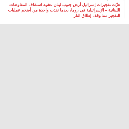
هزّت تفجيرات إسرائيل أرض جنوب لبنان عشية استئناف المفاوضات
اللبنانية – الإسرائيلية في روما، بعدما نفذت واحدة من أضخم عمليات
التفجير منذ وقف إطلاق النار