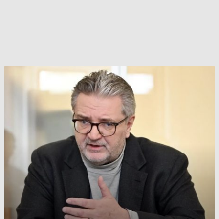
مسؤول
نمساوي:
تصريحاتي
بشأن
السوريين
أُسيء
نقلها