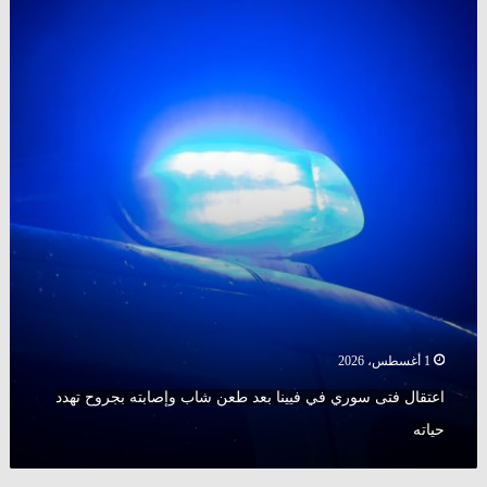
فتى
سوري
في
فيينا
بعد
طعن
شاب
وإصابته
بجروح
تهدد
حياته
1 أغسطس، 2026
اعتقال فتى سوري في فيينا بعد طعن شاب وإصابته بجروح تهدد
حياته