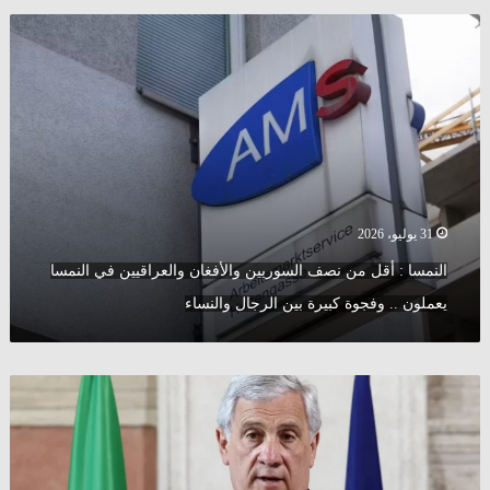
النمسا
:
أقل
من
نصف
السوريين
والأفغان
والعراقيين
في
النمسا
31 يوليو، 2026
يعملون
النمسا : أقل من نصف السوريين والأفغان والعراقيين في النمسا
..
وفجوة
يعملون .. وفجوة كبيرة بين الرجال والنساء
كبيرة
بين
الرجال
إيطاليا
والنساء
تطالب
باستبعاد
إسبانيا
من