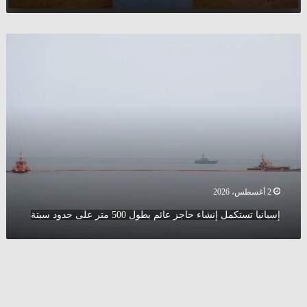
إسبانيا
تستكمل
إنشاء
حاجز
عائم
بطول
500
متر
على
حدود
سبتة
2 أغسطس، 2026
إسبانيا تستكمل إنشاء حاجز عائم بطول 500 متر على حدود سبتة