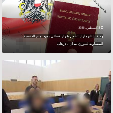
قضائي
يمهد
لمنح
الجنسية
النمساوية
لسوري
5 أغسطس، 2026
مدان
ولاية شتايرمارك تطعن بقرار قضائي يمهد لمنح الجنسية
بالإرهاب
النمساوية لسوري مدان بالإرهاب
بعد
اعتدائه
على
ابن
عمه..
القضاء
النمساوي
يحكم
بسجن
فتى