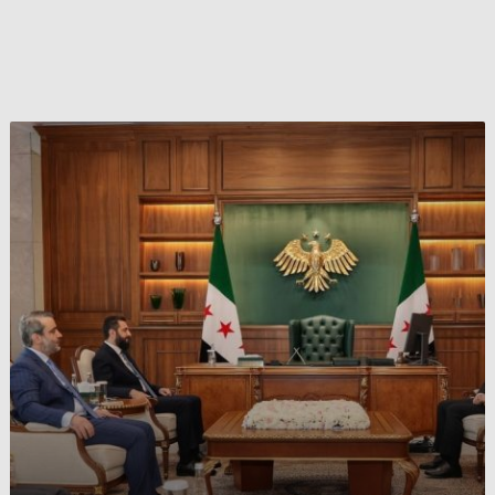
الشرع
و
الشيباني
يستقبلان
عبدي
و
أحمد
في
دمشق