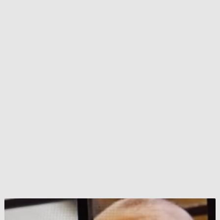
رفع
أوراق