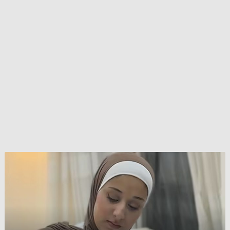
بعد
حصولها
على
العلامة
التامة
..
ريماس