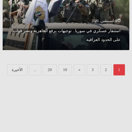
الجاهزية
ونشر
قوات
على
4 أغسطس، 2026
الحدود
استنفار عسكري في سوريا.. توجيهات برفع الجاهزية ونشر قوات
العراقية
على الحدود العراقية
1
2
3
»
10
20
...
الأخيرة