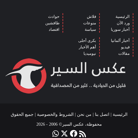
الرئيسية
فلاش
حوادث
ورد الآن
منوعات
طافشين
أخبار سوريا
سياسة
اقتصاد
أخبار ألمانيا
بكرى أحلى
فيديو
أهم الأخبار
مقالات
نيوميديا
الرئيسية
|
اتصل بنا
|
من نحن
|
الشروط والخصوصية
| جميع الحقوق
محفوظة، عكس السير© 2006 - 2026