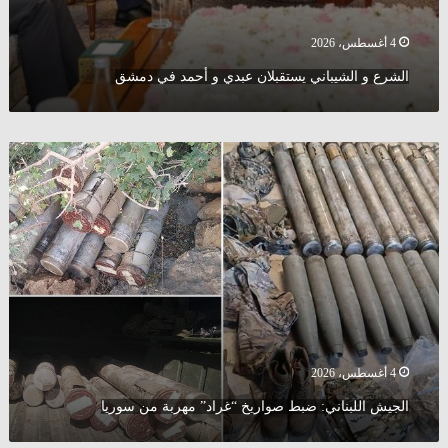
4 أغسطس، 2026
الشرع و الشيباني يستقبلان عبدي و أحمد في دمشق
الجيش
اللبناني:
ضبط
صواريخ
“غراد”
مهربة
من
سوريا
4 أغسطس، 2026
الجيش اللبناني: ضبط صواريخ “غراد” مهربة من سوريا