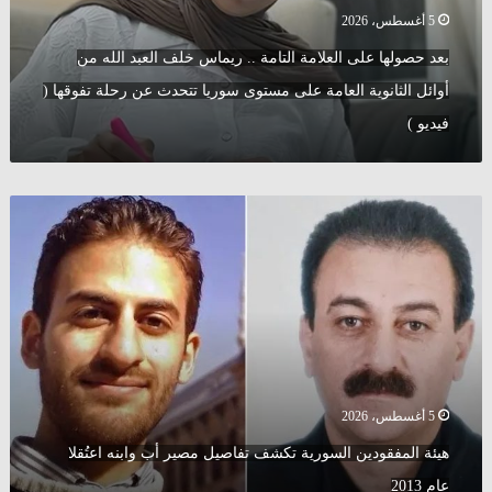
خلف
5 أغسطس، 2026
العبد
الله
بعد حصولها على العلامة التامة .. ريماس خلف العبد الله من
من
أوائل الثانوية العامة على مستوى سوريا تتحدث عن رحلة تفوقها (
أوائل
الثانوية
فيديو )
العامة
على
مستوى
هيئة
سوريا
المفقودين
تتحدث
السورية
عن
تكشف
رحلة
تفاصيل
تفوقها
مصير
(
أب
فيديو
وابنه
)
اعتُقلا
عام
5 أغسطس، 2026
2013
هيئة المفقودين السورية تكشف تفاصيل مصير أب وابنه اعتُقلا
عام 2013