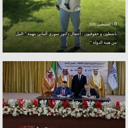
سوري
ألماني
بتهمة
”
5 أغسطس، 2026
النيل
ناشطون و حقوقيون : اعتقال دكتور سوري ألماني بتهمة ” النيل
من
هيبة
من هيبة الدولة “
الدولة
“
سوريا
توقع
مع
شركة
سعودية
3
اتفاقيات
لمشاريع
للطاقة
الشمسية