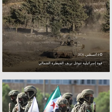
إسرائيلية
تتوغل
بريف
القنيطرة
الشمالي
4 أغسطس، 2026
قوة إسرائيلية تتوغل بريف القنيطرة الشمالي
استنفار
عسكري
في
سوريا..
توجيهات
برفع