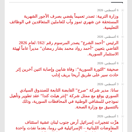
6 أغسطس، 2026
وزارة التربية: تصدر تعميماً يقضي بصرف الأجور الشهرية
المستحقة عن شهري تموز وآب للعاملين المتعاقدين في الوظائف
التعليمية.
6 أغسطس، 2026
الرئيس “أحمد الشرع” يصدر المرسوم رقم /162/ لعام 2026
‌القاضي بتعيين “أحمد رواد محمد بشار رمضان” مديراً عاماً لهيئة
‌الاستثمار السورية.
6 أغسطس، 2026
صحيفة “الثورة السورية”: وفاة شابين وإصابة اثنين آخرين إثر
حادث سير على طريق أريحا بريف إدلب
3 أغسطس، 2026
سانا: مدير شركة “صرح” القابضة التابعة للصندوق السيادي
السوري يوقع مع ممثل شركة “إنتر هيلث كندا” عقد تطوير وتأهيل
نموذجي للمشافي الوطنية في المحافظات السورية، وذلك
بالتنسيق مع وزارة الصحة.
1 أغسطس، 2026
هزّت تفجيرات إسرائيل أرض جنوب لبنان عشية استئناف
المفاوضات اللبنانية – الإسرائيلية في روما، بعدما نفذت واحدة