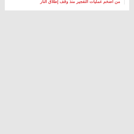
من أضخم عمليات التفجير منذ وقف إطلاق النار