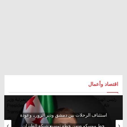
اقتصاد وأعمال
استئناف الرحلات بين دمشق ودير الزور.. وعودة
خط موسكو ضمن خطة توسيع شبكة الطيران