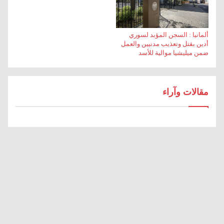
ألمانيا : السجن المؤبد لسوري
أدين بقتل وتعذيب مدنيين والعمل
ضمن ميليشيا موالية للأسد
مقالات وآراء
روسيا وسيطاً بين إسرائيل وسوريا… فهل يتقلص الدور
التركي؟
مدهش أسعد
رسالة إلى الرئيس الشرع ورفاقه في القيادة السورية