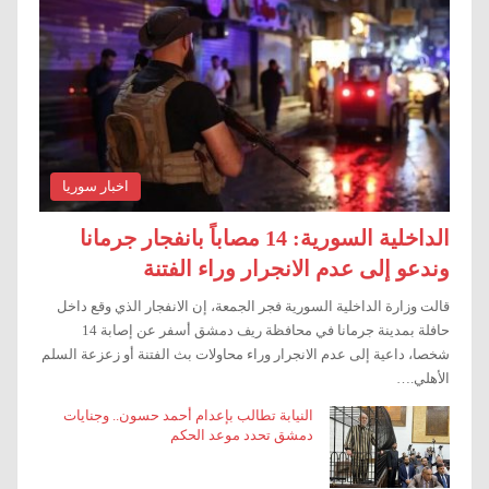
اخبار سوريا
الداخلية السورية: 14 مصاباً بانفجار جرمانا
وندعو إلى عدم الانجرار وراء الفتنة
قالت وزارة الداخلية السورية فجر الجمعة، إن الانفجار الذي وقع داخل
حافلة بمدينة جرمانا في محافظة ريف دمشق أسفر عن إصابة 14
شخصا، داعية إلى عدم الانجرار وراء محاولات بث الفتنة أو زعزعة السلم
الأهلي.…
النيابة تطالب بإعدام أحمد حسون.. وجنايات
دمشق تحدد موعد الحكم