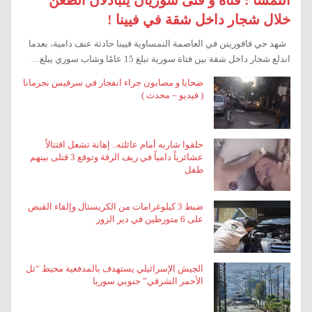
خلال شجار داخل شقة في فيينا !
شهد حي فافوريتن في العاصمة النمساوية فيينا حادثة عنف دامية، بعدما
اندلع شجار داخل شقة بين فتاة سورية تبلغ 15 عامًا وشاب سوري يبلغ…
ضحايا و مصابون جراء انفجار في سرفيس بجرمانا
( فيديو – محدث )
حلقوا شاربه أمام عائلته.. إهانة تشعل اقتتالاً
عشائرياً دامياً في ريف الرقة وتوقع 3 قتلى بينهم
طفل
ضبط 3 كيلوغرامات من الكريستال وإلقاء القبض
على 6 متورطين في دير الزور
الجيش الإسرائيلي يستهدف بالمدفعية محيط “تل
الأحمر الشرقي” جنوبي سوريا