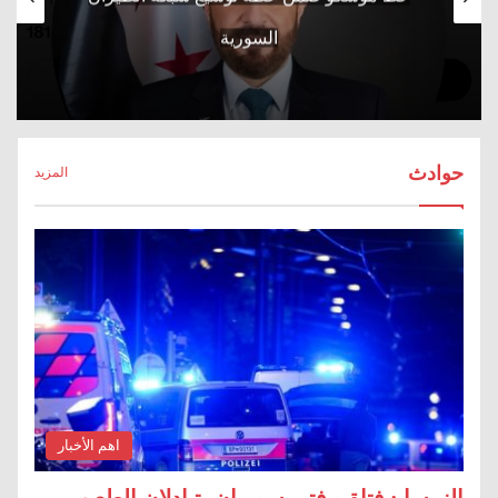
السورية
حوادث
المزيد
اهم الأخبار
النمسا : فتاة و فتى سوريان يتبادلان الطعن