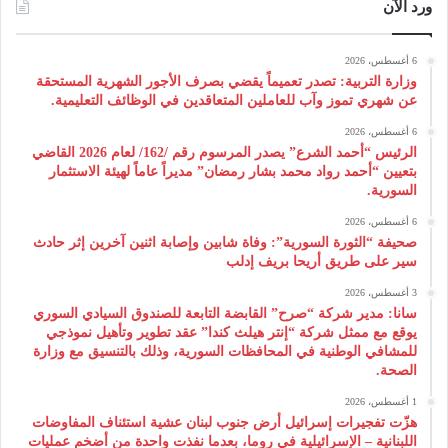
ورد الآن
6 أغسطس، 2026
وزارة التربية: تصدر تعميماً يقضي بصرف الأجور الشهرية المستحقة
عن شهري تموز وآب للعاملين المتعاقدين في الوظائف التعليمية.
6 أغسطس، 2026
الرئيس “أحمد الشرع” يصدر المرسوم رقم /162/ لعام 2026 ‌القاضي
بتعيين “أحمد رواد محمد بشار رمضان” مديراً عاماً لهيئة ‌الاستثمار
السورية.
6 أغسطس، 2026
صحيفة “الثورة السورية”: وفاة شابين وإصابة اثنين آخرين إثر حادث
سير على طريق أريحا بريف إدلب
3 أغسطس، 2026
سانا: مدير شركة “صرح” القابضة التابعة للصندوق السيادي السوري
يوقع مع ممثل شركة “إنتر هيلث كندا” عقد تطوير وتأهيل نموذجي
للمشافي الوطنية في المحافظات السورية، وذلك بالتنسيق مع وزارة
الصحة.
1 أغسطس، 2026
هزّت تفجيرات إسرائيل أرض جنوب لبنان عشية استئناف المفاوضات
اللبنانية – الإسرائيلية في روما، بعدما نفذت واحدة من أضخم عمليات