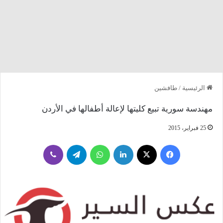
الرئيسية
/
طافشين
مهندسة سورية تبيع كليتها لإعالة أطفالها في الأردن
25 فبراير، 2015
فيسبوك
‫X
لينكدإن
واتساب
تيلقرام
ڤايبر