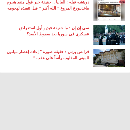
دويتشه فيله : ألمانيا .. حقيقة خبر قول منفذ هجوم
ماغديبورغ المروع ” الله أكبر ” قبل تنفيذه لهجومه
سي إن إن : ما حقيقة فيديو أول استعراض
عسكري في سوريا بعد سقوط الأسد؟
فرانس برس : حقيقة صورة ” إعادة إعصار ميلتون
للمبنى المقلوب رأساً على عقب “