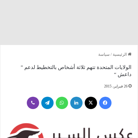
الرئيسية
/
سياسة
الولايات المتحدة تتهم ثلاثة أشخاص بالتخطيط لدعم ”
داعش “
26 فبراير، 2015
فيسبوك
‫X
لينكدإن
واتساب
تيلقرام
ڤايبر