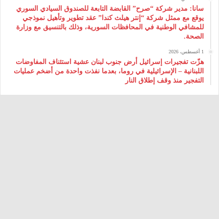
سانا: مدير شركة “صرح” القابضة التابعة للصندوق السيادي السوري
يوقع مع ممثل شركة “إنتر هيلث كندا” عقد تطوير وتأهيل نموذجي
للمشافي الوطنية في المحافظات السورية، وذلك بالتنسيق مع وزارة
الصحة.
1 أغسطس، 2026
هزّت تفجيرات إسرائيل أرض جنوب لبنان عشية استئناف المفاوضات
اللبنانية – الإسرائيلية في روما، بعدما نفذت واحدة من أضخم عمليات
التفجير منذ وقف إطلاق النار