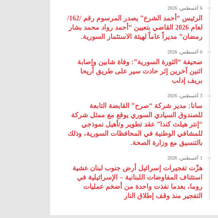
6 أغسطس، 2026
الرئيس “أحمد الشرع” يصدر المرسوم رقم /162/
لعام 2026 ‌القاضي بتعيين “أحمد رواد محمد بشار
رمضان” مديراً عاماً لهيئة ‌الاستثمار السورية.
6 أغسطس، 2026
صحيفة “الثورة السورية”: وفاة شابين وإصابة
اثنين آخرين إثر حادث سير على طريق أريحا
بريف إدلب
3 أغسطس، 2026
سانا: مدير شركة “صرح” القابضة التابعة
للصندوق السيادي السوري يوقع مع ممثل شركة
“إنتر هيلث كندا” عقد تطوير وتأهيل نموذجي
للمشافي الوطنية في المحافظات السورية، وذلك
بالتنسيق مع وزارة الصحة.
1 أغسطس، 2026
هزّت تفجيرات إسرائيل أرض جنوب لبنان عشية
استئناف المفاوضات اللبنانية – الإسرائيلية في
روما، بعدما نفذت واحدة من أضخم عمليات
التفجير منذ وقف إطلاق النار