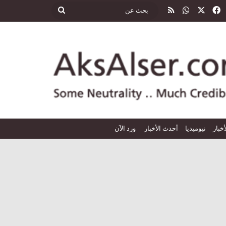
‫X
فيسبوك
واتساب
ملخص الموقع RSS
بحث
عن
أخبار
نيوميديا
أحدث الأخبار
ورد الآن