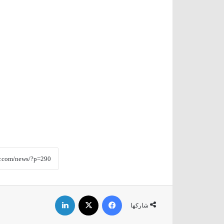
فيسبوك
‫X
لينكدإن
شاركها