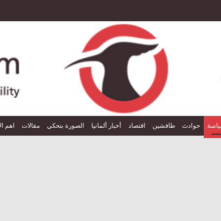
اسة
حوادث
طافشين
اقتصاد
أخبار ألمانيا
الصورة بتحكي
مقالات
اهم ال