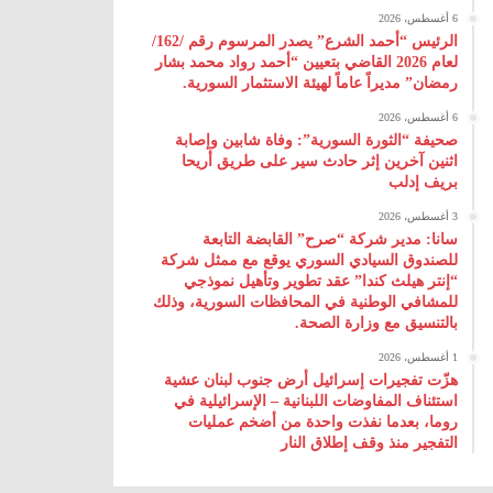
6 أغسطس، 2026
الرئيس “أحمد الشرع” يصدر المرسوم رقم /162/
لعام 2026 ‌القاضي بتعيين “أحمد رواد محمد بشار
رمضان” مديراً عاماً لهيئة ‌الاستثمار السورية.
6 أغسطس، 2026
صحيفة “الثورة السورية”: وفاة شابين وإصابة
اثنين آخرين إثر حادث سير على طريق أريحا
بريف إدلب
3 أغسطس، 2026
سانا: مدير شركة “صرح” القابضة التابعة
للصندوق السيادي السوري يوقع مع ممثل شركة
“إنتر هيلث كندا” عقد تطوير وتأهيل نموذجي
للمشافي الوطنية في المحافظات السورية، وذلك
بالتنسيق مع وزارة الصحة.
1 أغسطس، 2026
هزّت تفجيرات إسرائيل أرض جنوب لبنان عشية
استئناف المفاوضات اللبنانية – الإسرائيلية في
روما، بعدما نفذت واحدة من أضخم عمليات
التفجير منذ وقف إطلاق النار