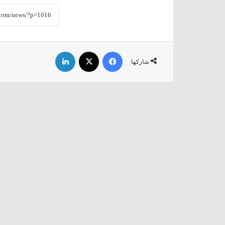
فيسبوك
‫X
لينكدإن
شاركها