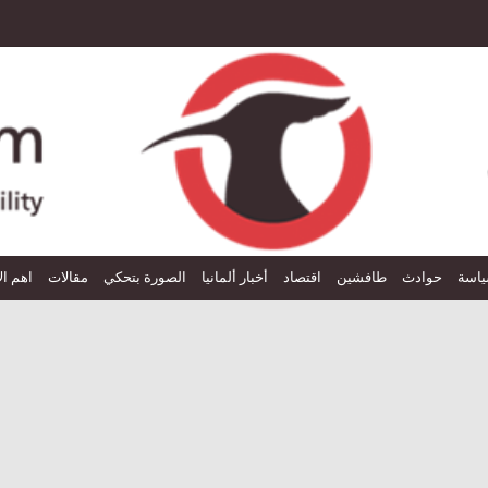
اسة
حوادث
طافشين
اقتصاد
أخبار ألمانيا
الصورة بتحكي
مقالات
اهم ال