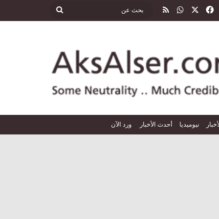
‫X
فيسبوك
واتساب
ملخص الموقع RSS
بحث
عن
أخبار
نيوميديا
أحدث الأخبار
ورد الآن