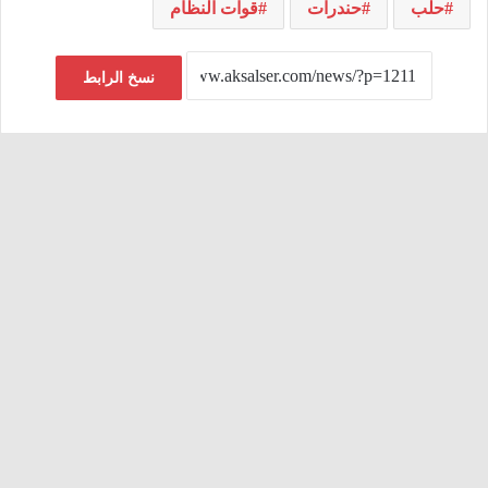
حلب
حندرات
قوات النظام
نسخ الرابط