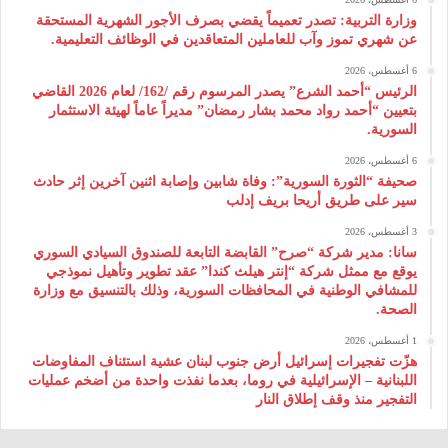
وزارة التربية: تصدر تعميماً يقضي بصرف الأجور الشهرية المستحقة
عن شهري تموز وآب للعاملين المتعاقدين في الوظائف التعليمية.
6 أغسطس، 2026
الرئيس “أحمد الشرع” يصدر المرسوم رقم /162/ لعام 2026 ‌القاضي
بتعيين “أحمد رواد محمد بشار رمضان” مديراً عاماً لهيئة ‌الاستثمار
السورية.
6 أغسطس، 2026
صحيفة “الثورة السورية”: وفاة شابين وإصابة اثنين آخرين إثر حادث
سير على طريق أريحا بريف إدلب
3 أغسطس، 2026
سانا: مدير شركة “صرح” القابضة التابعة للصندوق السيادي السوري
يوقع مع ممثل شركة “إنتر هيلث كندا” عقد تطوير وتأهيل نموذجي
للمشافي الوطنية في المحافظات السورية، وذلك بالتنسيق مع وزارة
الصحة.
1 أغسطس، 2026
هزّت تفجيرات إسرائيل أرض جنوب لبنان عشية استئناف المفاوضات
اللبنانية – الإسرائيلية في روما، بعدما نفذت واحدة من أضخم عمليات
التفجير منذ وقف إطلاق النار