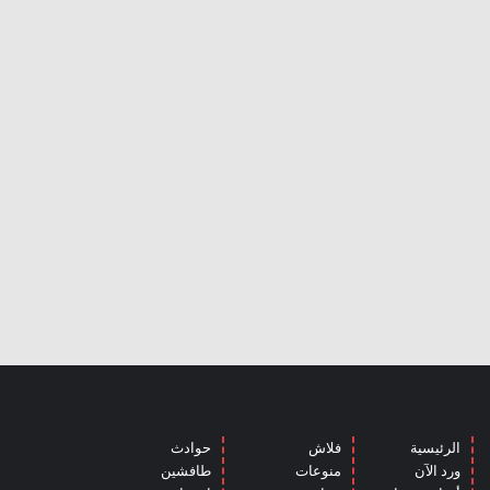
الرئيسية
فلاش
حوادث
ورد الآن
منوعات
طافشين