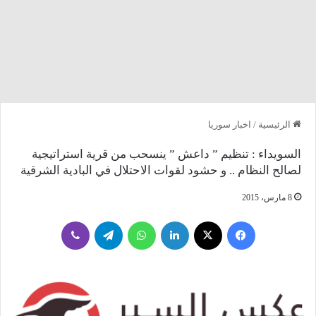
الرئيسية
/
اخبار سوريا
السويداء : تنظيم ” داعش ” ينسحب من قرية استراتيجية
لصالح النظام .. و حشود لقوات الاحتلال في البادية الشرقية
8 مارس، 2015
فيسبوك
‫X
لينكدإن
واتساب
تيلقرام
ڤايبر