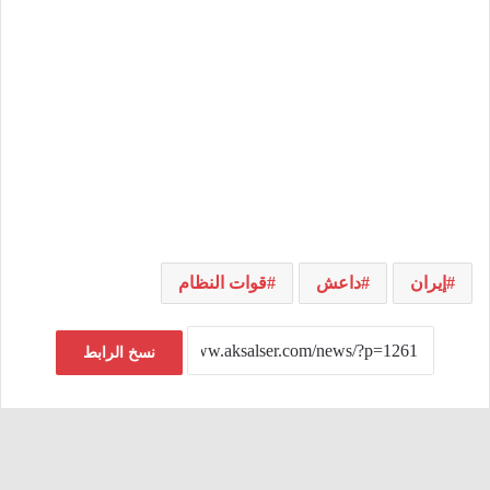
إيران
داعش
قوات النظام
نسخ الرابط