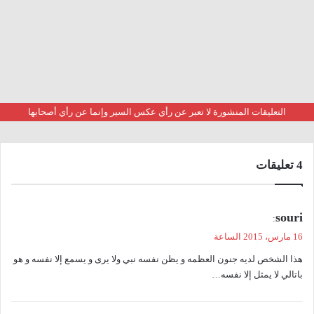
التعليقات المنشورة لا تعبر عن رأي عكس السير وإنما عن رأي أصحابها
‫4 تعليقات
ي
souri
:
ق
16 مارس، 2015 الساعة
و
هذا الشخص لديه جنون العظمه و يظن نفسه نبي ولا يرى و يسمع إلا نفسه و هو
ل
باتالي لا يمثل إلا نفسه…