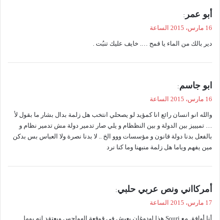
ي
أبو عمر
:
ق
16 مارس، 2015 الساعة
و
دير بالك من الماء يا قمح …. خايف عليك تنبُت .
ل
ي
ابو جاسم
:
ق
16 مارس، 2015 الساعة
و
والله انو انسان رائع انا كمؤيد لو يصحلي انتخب هل زلمة بدال بشار ما بقول لأ
ل
… تميييز بين الدولة و بين النظظام و يلي صار تدمير دولة مش تدمير نظام و
بالفعل بدنا دولة قانون و مؤسسات ووو الخ .. لا بدنا نصرة ولا العباس بس بدكن
مين يفهم وياما هل زلمة منبهنا وما كنا نرد
ي
أمركااني ونص عربي حلبي
:
ق
17 مارس، 2015 الساعة
و
أنا أوافق مع Souri هذا اودوغان يعيش في قوقعة الهواجس ويعتقد انه يوما