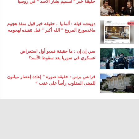
حقيقة خبر ” تسميم بشار الأسد ” في روسيا
دويتشه فيله : ألمانيا .. حقيقة خبر قول منفذ هجوم
ماغديبورغ المروع ” الله أكبر ” قبل تنفيذه لهجومه
سي إن إن : ما حقيقة فيديو أول استعراض
عسكري في سوريا بعد سقوط الأسد؟
فرانس برس : حقيقة صورة ” إعادة إعصار ميلتون
للمبنى المقلوب رأساً على عقب “