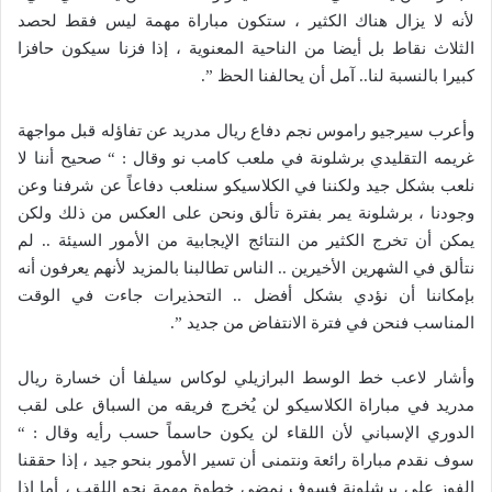
لأنه لا يزال هناك الكثير ، ستكون مباراة مهمة ليس فقط لحصد
الثلاث نقاط بل أيضا من الناحية المعنوية ، إذا فزنا سيكون حافزا
كبيرا بالنسبة لنا.. آمل أن يحالفنا الحظ ”.
وأعرب سيرجيو راموس نجم دفاع ريال مدريد عن تفاؤله قبل مواجهة
غريمه التقليدي برشلونة في ملعب كامب نو وقال : “ صحيح أننا لا
نلعب بشكل جيد ولكننا في الكلاسيكو سنلعب دفاعاً عن شرفنا وعن
وجودنا ، برشلونة يمر بفترة تألق ونحن على العكس من ذلك ولكن
يمكن أن تخرج الكثير من النتائج الإيجابية من الأمور السيئة .. لم
نتألق في الشهرين الأخيرين .. الناس تطالبنا بالمزيد لأنهم يعرفون أنه
بإمكاننا أن نؤدي بشكل أفضل .. التحذيرات جاءت في الوقت
المناسب فنحن في فترة الانتفاض من جديد ”.
وأشار لاعب خط الوسط البرازيلي لوكاس سيلفا أن خسارة ريال
مدريد في مباراة الكلاسيكو لن يُخرج فريقه من السباق على لقب
الدوري الإسباني لأن اللقاء لن يكون حاسماً حسب رأيه وقال : “
سوف نقدم مباراة رائعة ونتمنى أن تسير الأمور بنحو جيد ، إذا حققنا
الفوز على برشلونة فسوف نمضي خطوة مهمة نحو اللقب ، أما إذا