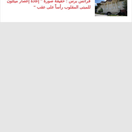
فرانس برس : حقيقة صورة ” إعادة إعصار ميلتون
للمبنى المقلوب رأساً على عقب “