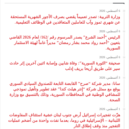
6 أغسطس، 2026
وزارة التربية: تصدر تعميماً يقضي بصرف الأجور الشهرية المستحقة
عن شهري تموز وآب للعاملين المتعاقدين في الوظائف التعليمية.
6 أغسطس، 2026
الرئيس “أحمد الشرع” يصدر المرسوم رقم /162/ لعام 2026 ‌القاضي
بتعيين “أحمد رواد محمد بشار رمضان” مديراً عاماً لهيئة ‌الاستثمار
السورية.
6 أغسطس، 2026
صحيفة “الثورة السورية”: وفاة شابين وإصابة اثنين آخرين إثر حادث
سير على طريق أريحا بريف إدلب
3 أغسطس، 2026
سانا: مدير شركة “صرح” القابضة التابعة للصندوق السيادي السوري
يوقع مع ممثل شركة “إنتر هيلث كندا” عقد تطوير وتأهيل نموذجي
للمشافي الوطنية في المحافظات السورية، وذلك بالتنسيق مع وزارة
الصحة.
1 أغسطس، 2026
هزّت تفجيرات إسرائيل أرض جنوب لبنان عشية استئناف المفاوضات
اللبنانية – الإسرائيلية في روما، بعدما نفذت واحدة من أضخم عمليات
التفجير منذ وقف إطلاق النار