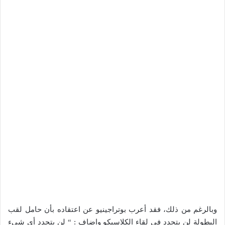
وبالرغم من ذلك، فقد أعرب بوتراجينيو عن اعتقاده بأن حامل لقب
البطولة لن يتحدد في لقاء الكلاسيكو واضاف : “ لن يتحدد أي شيء