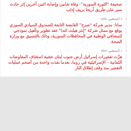
صحيفة “الثورة السورية”: وفاة شابين وإصابة اثنين آخرين إثر حادث
سير على طريق أريحا بريف إدلب
3 أغسطس، 2026
سانا: مدير شركة “صرح” القابضة التابعة للصندوق السيادي السوري
يوقع مع ممثل شركة “إنتر هيلث كندا” عقد تطوير وتأهيل نموذجي
للمشافي الوطنية في المحافظات السورية، وذلك بالتنسيق مع وزارة
الصحة.
1 أغسطس، 2026
هزّت تفجيرات إسرائيل أرض جنوب لبنان عشية استئناف المفاوضات
اللبنانية – الإسرائيلية في روما، بعدما نفذت واحدة من أضخم عمليات
التفجير منذ وقف إطلاق النار