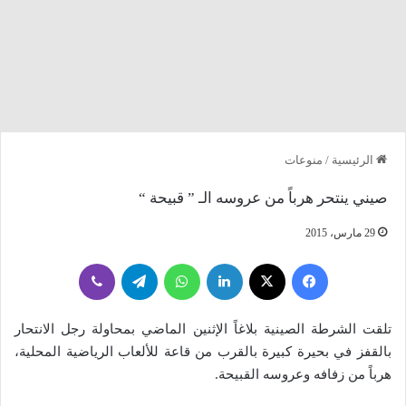
الرئيسية
/
منوعات
صيني ينتحر هرباً من عروسه الـ ” قبيحة “
29 مارس، 2015
فيسبوك
‫X
لينكدإن
واتساب
تيلقرام
ڤايبر
تلقت الشرطة الصينية بلاغاً الإثنين الماضي بمحاولة رجل الانتحار
بالقفز في بحيرة كبيرة بالقرب من قاعة للألعاب الرياضية المحلية،
هرباً من زفافه وعروسه القبيحة.