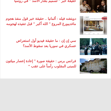
حقيقة خبر ” تسميم بشار الأسد ” في روسيا
دويتشه فيله : ألمانيا .. حقيقة خبر قول منفذ هجوم
ماغديبورغ المروع ” الله أكبر ” قبل تنفيذه لهجومه
سي إن إن : ما حقيقة فيديو أول استعراض
عسكري في سوريا بعد سقوط الأسد؟
فرانس برس : حقيقة صورة ” إعادة إعصار ميلتون
للمبنى المقلوب رأساً على عقب “