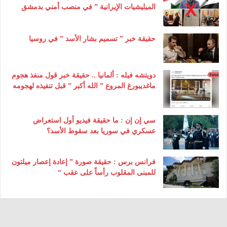
الميليشيات الإيرانية ” في منصب أمني بدمشق
حقيقة خبر ” تسميم بشار الأسد ” في روسيا
دويتشه فيله : ألمانيا .. حقيقة خبر قول منفذ هجوم
ماغديبورغ المروع ” الله أكبر ” قبل تنفيذه لهجومه
سي إن إن : ما حقيقة فيديو أول استعراض
عسكري في سوريا بعد سقوط الأسد؟
فرانس برس : حقيقة صورة ” إعادة إعصار ميلتون
للمبنى المقلوب رأساً على عقب “