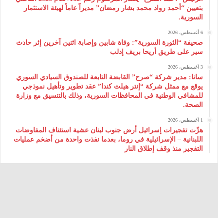
بتعيين “أحمد رواد محمد بشار رمضان” مديراً عاماً لهيئة ‌الاستثمار
السورية.
6 أغسطس، 2026
صحيفة “الثورة السورية”: وفاة شابين وإصابة اثنين آخرين إثر حادث
سير على طريق أريحا بريف إدلب
3 أغسطس، 2026
سانا: مدير شركة “صرح” القابضة التابعة للصندوق السيادي السوري
يوقع مع ممثل شركة “إنتر هيلث كندا” عقد تطوير وتأهيل نموذجي
للمشافي الوطنية في المحافظات السورية، وذلك بالتنسيق مع وزارة
الصحة.
1 أغسطس، 2026
هزّت تفجيرات إسرائيل أرض جنوب لبنان عشية استئناف المفاوضات
اللبنانية – الإسرائيلية في روما، بعدما نفذت واحدة من أضخم عمليات
التفجير منذ وقف إطلاق النار