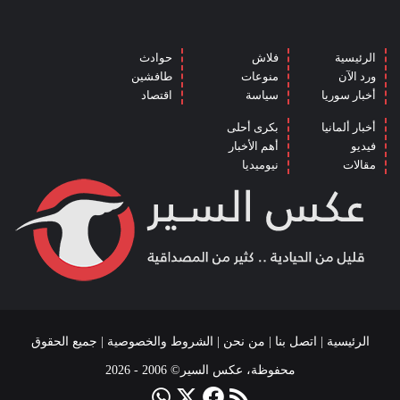
الرئيسية
فلاش
حوادث
ورد الآن
منوعات
طافشين
أخبار سوريا
سياسة
اقتصاد
أخبار ألمانيا
بكرى أحلى
فيديو
أهم الأخبار
مقالات
نيوميديا
الرئيسية
|
اتصل بنا
|
من نحن
|
الشروط والخصوصية
| جميع الحقوق
محفوظة، عكس السير© 2006 - 2026