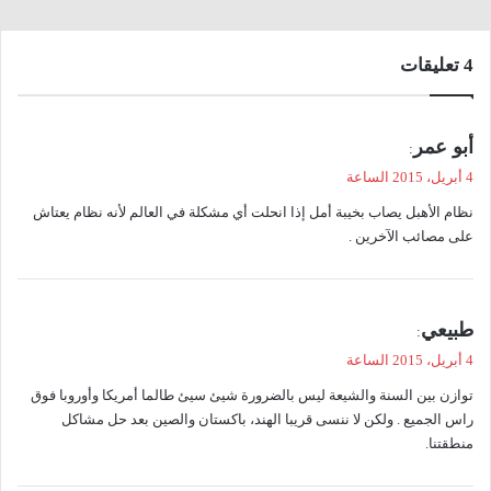
‫4 تعليقات
ي
أبو عمر
:
ق
4 أبريل، 2015 الساعة
و
نظام الأهبل يصاب بخيبة أمل إذا انحلت أي مشكلة في العالم لأنه نظام يعتاش
ل
على مصائب الآخرين .
ي
طبيعي
:
ق
4 أبريل، 2015 الساعة
و
توازن بين السنة والشيعة ليس بالضرورة شيئ سيئ طالما أمريكا وأوروبا فوق
ل
راس الجميع . ولكن لا ننسى قريبا الهند، باكستان والصين بعد حل مشاكل
منطقتنا.