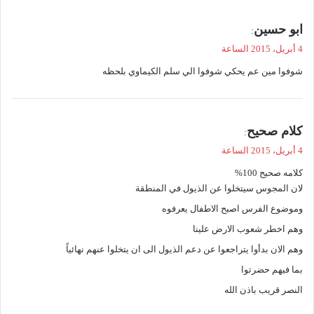
ي
ابو حسين
:
ق
4 أبريل، 2015 الساعة
و
شوفوا مين عم يحكي شوفوا الي سلم الكيماوي بلحظه
ل
ي
كلام صحيح
:
ق
4 أبريل، 2015 الساعة
و
كلامه صحيح 100%
ل
لان المجوس سيتخلوا عن الذيول في المنطقة
وموضوع الفرس اصبح الاطفال يعرفوه
وهم اخطر شعوب الارض علينا
وهم الان بدأوا يتراجعوا عن دعم الذيول الى ان يتخلوا عنهم نهائياً
بما فيهم حضرتوا
النصر قريب باذن الله