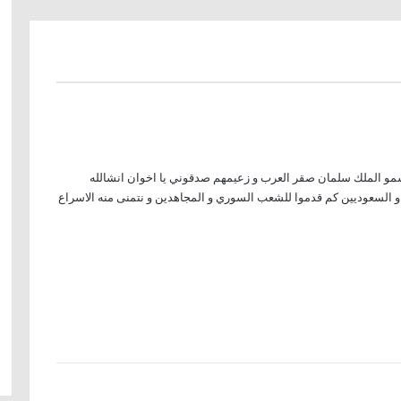
مو الملك سلمان صقر العرب و زعيمهم صدقوني يا اخوان انشالله
و السعوديين كم قدموا للشعب السوري و المجاهدين و نتمنى منه الاسراع