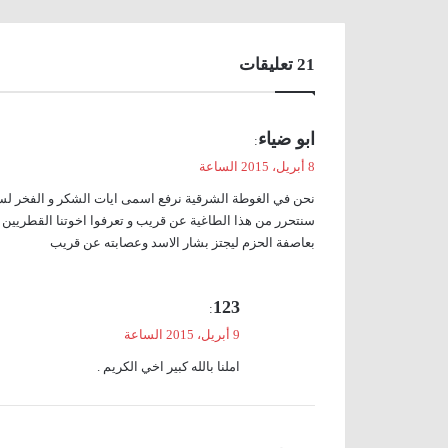
‫21 تعليقات
ي
ابو ضياء
:
ق
8 أبريل، 2015 الساعة
و
نحن في الغوطة الشرقية نرفع اسمى ايات الشكر و الفخر لس
ل
سنتحرر من هذا الطاغية عن قريب و تعرفوا اخوتنا القطريين 
بعاصفة الحزم ليجتز بشار الاسد وعصابته عن قريب
ي
123
:
ق
9 أبريل، 2015 الساعة
و
املنا بالله كبير اخي الكريم .
ل
ي