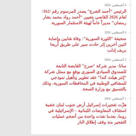
6 أغسطس، 2026
الرئيس “أحمد الشرع” يصدر المرسوم رقم /162/
لعام 2026 ‌القاضي بتعيين “أحمد رواد محمد بشار
رمضان” مديراً عاماً لهيئة ‌الاستثمار السورية.
6 أغسطس، 2026
صحيفة “الثورة السورية”: وفاة شابين وإصابة
اثنين آخرين إثر حادث سير على طريق أريحا
بريف إدلب
3 أغسطس، 2026
سانا: مدير شركة “صرح” القابضة التابعة
للصندوق السيادي السوري يوقع مع ممثل شركة
“إنتر هيلث كندا” عقد تطوير وتأهيل نموذجي
للمشافي الوطنية في المحافظات السورية، وذلك
بالتنسيق مع وزارة الصحة.
1 أغسطس، 2026
هزّت تفجيرات إسرائيل أرض جنوب لبنان عشية
استئناف المفاوضات اللبنانية – الإسرائيلية في
روما، بعدما نفذت واحدة من أضخم عمليات
التفجير منذ وقف إطلاق النار