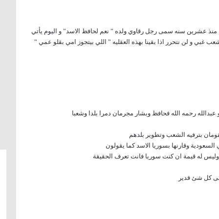
 منذ عشرين سنه سمى رجل رقاوي ولده ” نعم لحافظ الاسد” و اليوم يأتي
ب غبي و لن نتحرر اذا بقينا بهذه العقليه ” اللي بيتجوز امي بقلو عمي ”
عبدالله رحمه الله فحافظ وبشار مجرمان دمرا بلدا وشعبا
يقومان بترفيه الشعب وتطوير بلدهم
 السعودية وقارنها بسوريا الاسد كما يقولون
ا وليس له قيمة ان كنت سوريا فانت تعرف الحقيقة
لى كل شئ قدير