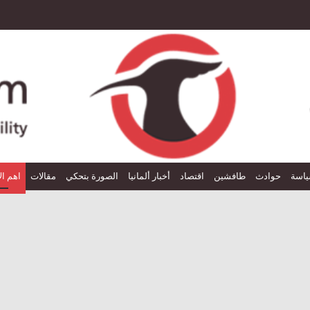
اسة
حوادث
طافشين
اقتصاد
أخبار ألمانيا
الصورة بتحكي
مقالات
اهم ال