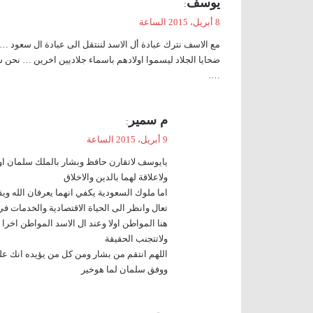
يوسف
:
ق
8 أبريل، 2015 الساعة
و
مع الاسف نترك عبادة أل الاسد لننتقل الى عبادة ال سعود …
ل
ضحايا الجلاد ليسموا اولادهم باسماء جلاديين اخرين … نحن شع
….
ي
م سمير
:
ق
9 أبريل، 2015 الساعة
و
يايوسف لاتقارن حافظ وبشار بالملك سلمان او 
ل
ولاعلاقة لهما بالدين والاخلاق
اما ملوك السعودية يكفي انهما يعرفان الله و
تعال وانظر الى الحياة الاقتصادية والخدمات في
هنا المواطن اولا وعند ال الاسد المواطن اخر
ولاتتجنب الحقيقة
اللهم انتقم من بشار ومن كل من يؤيده انك ع
ووفق سلمان لما هوخير
ي