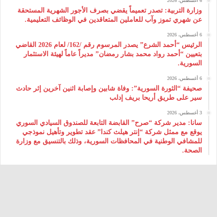
6 أغسطس، 2026
وزارة التربية: تصدر تعميماً يقضي بصرف الأجور الشهرية المستحقة
عن شهري تموز وآب للعاملين المتعاقدين في الوظائف التعليمية.
6 أغسطس، 2026
الرئيس “أحمد الشرع” يصدر المرسوم رقم /162/ لعام 2026 ‌القاضي
بتعيين “أحمد رواد محمد بشار رمضان” مديراً عاماً لهيئة ‌الاستثمار
السورية.
6 أغسطس، 2026
صحيفة “الثورة السورية”: وفاة شابين وإصابة اثنين آخرين إثر حادث
سير على طريق أريحا بريف إدلب
3 أغسطس، 2026
سانا: مدير شركة “صرح” القابضة التابعة للصندوق السيادي السوري
يوقع مع ممثل شركة “إنتر هيلث كندا” عقد تطوير وتأهيل نموذجي
للمشافي الوطنية في المحافظات السورية، وذلك بالتنسيق مع وزارة
الصحة.