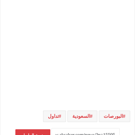
البورصات
السعودية
تداول