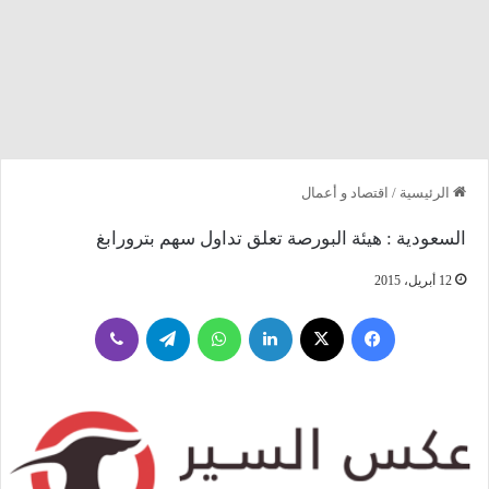
الرئيسية
/
اقتصاد و أعمال
السعودية : هيئة البورصة تعلق تداول سهم بترورابغ
12 أبريل، 2015
فيسبوك
‫X
لينكدإن
واتساب
تيلقرام
ڤايبر