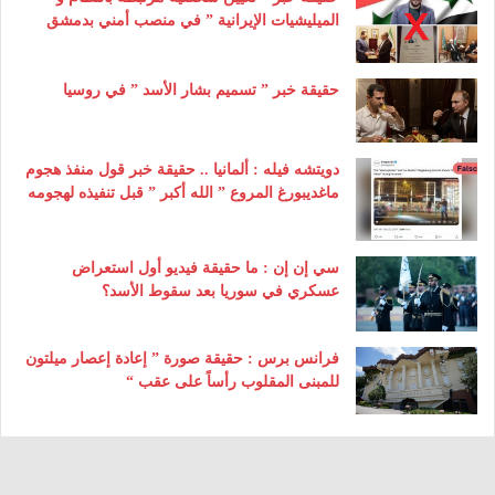
الميليشيات الإيرانية ” في منصب أمني بدمشق
حقيقة خبر ” تسميم بشار الأسد ” في روسيا
دويتشه فيله : ألمانيا .. حقيقة خبر قول منفذ هجوم
ماغديبورغ المروع ” الله أكبر ” قبل تنفيذه لهجومه
سي إن إن : ما حقيقة فيديو أول استعراض
عسكري في سوريا بعد سقوط الأسد؟
فرانس برس : حقيقة صورة ” إعادة إعصار ميلتون
للمبنى المقلوب رأساً على عقب “