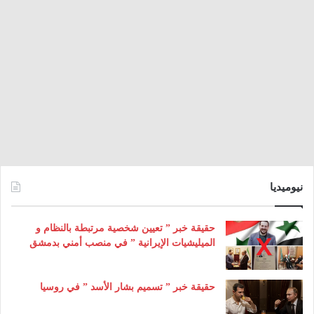
نيوميديا
حقيقة خبر ” تعيين شخصية مرتبطة بالنظام و
الميليشيات الإيرانية ” في منصب أمني بدمشق
حقيقة خبر ” تسميم بشار الأسد ” في روسيا