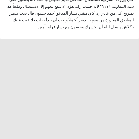
سيد المقاومة ؟؟؟؟؟ لأنه حسب رايه هؤلاء لا ينفع معهم إلا الاستئصال وطبعاً هذا
تصريح أقل من عادي إذا كان مفتي بشار المدعو أحمد حسون قال يجب تدمير
المناطق المحررة من سوريا تدميراً كاملاً ويجب أن تبدأ بحلب فلا عتب عليك
ياكلاش وأسال الله أن يحشرك وحسون مع بشار قولوا آمين