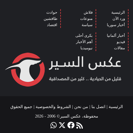
الرئيسية
فلاش
حوادث
ورد الآن
منوعات
طافشين
أخبار سوريا
سياسة
اقتصاد
أخبار ألمانيا
بكرى أحلى
فيديو
أهم الأخبار
مقالات
نيوميديا
الرئيسية
|
اتصل بنا
|
من نحن
|
الشروط والخصوصية
| جميع الحقوق
محفوظة، عكس السير© 2006 - 2026