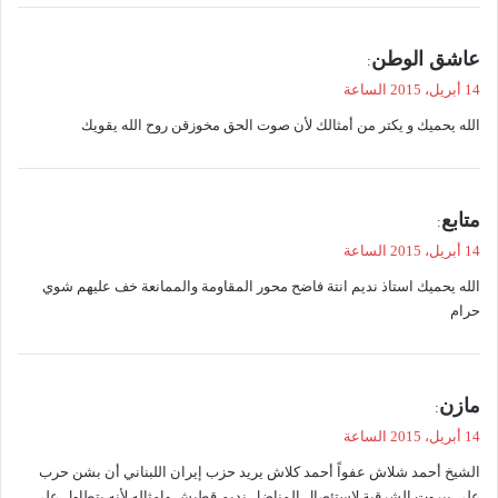
ي
عاشق الوطن
:
ق
14 أبريل، 2015 الساعة
و
الله يحميك و يكتر من أمثالك لأن صوت الحق مخوزقن روح الله يقويك
ل
ي
متابع
:
ق
14 أبريل، 2015 الساعة
و
الله يحميك استاذ نديم انتة فاضح محور المقاومة والممانعة خف عليهم شوي
ل
حرام
ي
مازن
:
ق
14 أبريل، 2015 الساعة
و
الشيخ أحمد شلاش عفواً أحمد كلاش يريد حزب إيران اللبناني أن بشن حرب
ل
على بيروت الشرقية لاستئصال المناضل نديم قطيش وامثاله لأنه يتطاول على