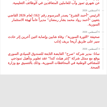
عن شهري تموز وآب للعاملين المتعاقدين في الوظائف التعليمية.
6 أغسطس، 2026
الرئيس “أحمد الشرع” يصدر المرسوم رقم /162/ لعام 2026 ‌القاضي
بتعيين “أحمد رواد محمد بشار رمضان” مديراً عاماً لهيئة ‌الاستثمار
السورية.
6 أغسطس، 2026
صحيفة “الثورة السورية”: وفاة شابين وإصابة اثنين آخرين إثر حادث
سير على طريق أريحا بريف إدلب
3 أغسطس، 2026
سانا: مدير شركة “صرح” القابضة التابعة للصندوق السيادي السوري
يوقع مع ممثل شركة “إنتر هيلث كندا” عقد تطوير وتأهيل نموذجي
للمشافي الوطنية في المحافظات السورية، وذلك بالتنسيق مع وزارة
الصحة.