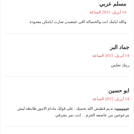
ي
مسلم عربي
:
ق
14 أبريل، 2015 الساعة
و
والله ايامك انت والحسالة اللي عبتعبدن صارت ايامكن معدودة
ل
ي
جماد البر
:
ق
14 أبريل، 2015 الساعة
و
ريتك تحلس
ل
ي
ابو حسين
:
ق
14 أبريل، 2015 الساعة
و
هههههههه نديم قطيش الله يحميك ..علی قولك مادام الامور ظابطه ليش
ل
مزعوجين من عاصفه الحزم… انت نمر بشرفي.