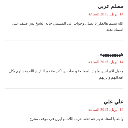
ي
مسلم عربي
:
ق
14 أبريل، 2015 الساعة
و
الله يسلم هالفكر يا بطل , وجواب الى المسمي حاله الشيخ بس ضيف على
ل
اسمك تحته
ي
هههههههههه
:
ق
14 أبريل، 2015 الساعة
و
هدول الايرانيين ملوك الممانعة و صاحبين أكبر ملاحم التاريخ الله يفشلهم بكل
ل
اهدافهم و يزلهم
ي
علي علي
:
ق
14 أبريل، 2015 الساعة
و
والله يا استاذ نديم عم تحط حزب اللات و ايرن في موقف محرج
ل