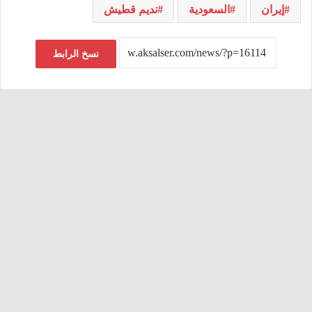
إيران
السعودية
نديم قطيش
نسخ الرابط