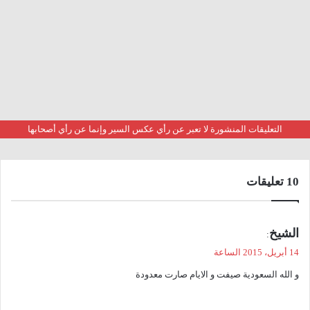
التعليقات المنشورة لا تعبر عن رأي عكس السير وإنما عن رأي أصحابها
‫10 تعليقات
ي
الشيخ
:
ق
14 أبريل، 2015 الساعة
و
و الله السعودية صيفت و الايام صارت معدودة
ل