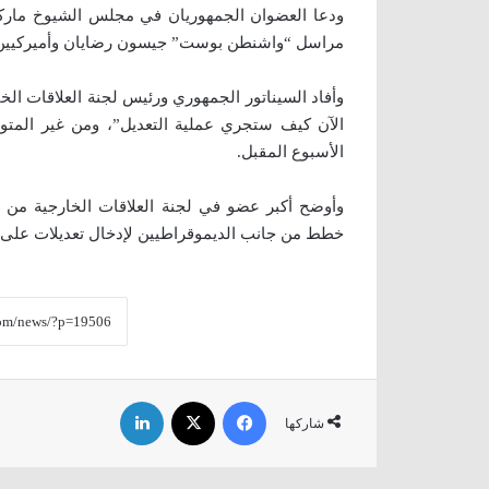
ودعا العضوان الجمهوريان في مجلس الشيوخ ماركو 
مراسل “واشنطن بوست” جيسون رضايان وأميركيين آ
وأفاد السيناتور الجمهوري ورئيس لجنة العلاقات ال
الآن كيف ستجري عملية التعديل”، ومن غير المت
الأسبوع المقبل.
وأوضح أكبر عضو في لجنة العلاقات الخارجية من ال
خطط من جانب الديموقراطيين لإدخال تعديلات على مشروع 
فيسبوك
‫X
لينكدإن
شاركها