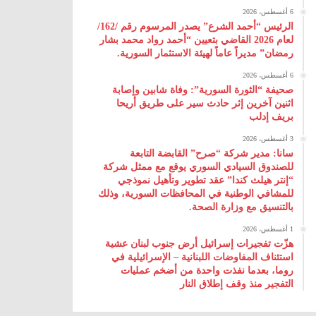
6 أغسطس، 2026
الرئيس “أحمد الشرع” يصدر المرسوم رقم /162/
لعام 2026 ‌القاضي بتعيين “أحمد رواد محمد بشار
رمضان” مديراً عاماً لهيئة ‌الاستثمار السورية.
6 أغسطس، 2026
صحيفة “الثورة السورية”: وفاة شابين وإصابة
اثنين آخرين إثر حادث سير على طريق أريحا
بريف إدلب
3 أغسطس، 2026
سانا: مدير شركة “صرح” القابضة التابعة
للصندوق السيادي السوري يوقع مع ممثل شركة
“إنتر هيلث كندا” عقد تطوير وتأهيل نموذجي
للمشافي الوطنية في المحافظات السورية، وذلك
بالتنسيق مع وزارة الصحة.
1 أغسطس، 2026
هزّت تفجيرات إسرائيل أرض جنوب لبنان عشية
استئناف المفاوضات اللبنانية – الإسرائيلية في
روما، بعدما نفذت واحدة من أضخم عمليات
التفجير منذ وقف إطلاق النار