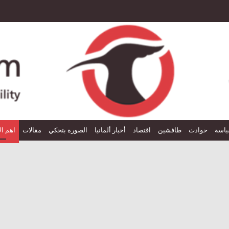
اسة
حوادث
طافشين
اقتصاد
أخبار ألمانيا
الصورة بتحكي
مقالات
اهم ال