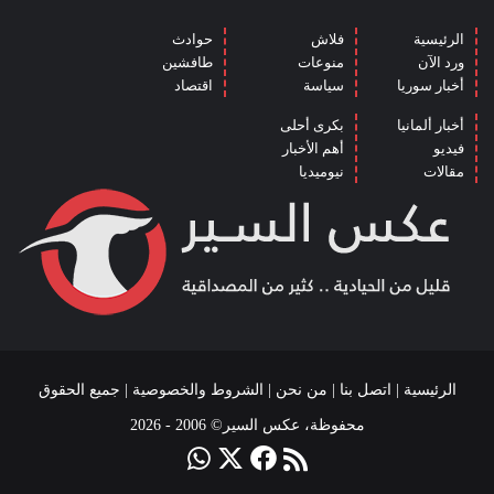
الرئيسية
فلاش
حوادث
ورد الآن
منوعات
طافشين
أخبار سوريا
سياسة
اقتصاد
أخبار ألمانيا
بكرى أحلى
فيديو
أهم الأخبار
مقالات
نيوميديا
الرئيسية
|
اتصل بنا
|
من نحن
|
الشروط والخصوصية
| جميع الحقوق
محفوظة، عكس السير© 2006 - 2026