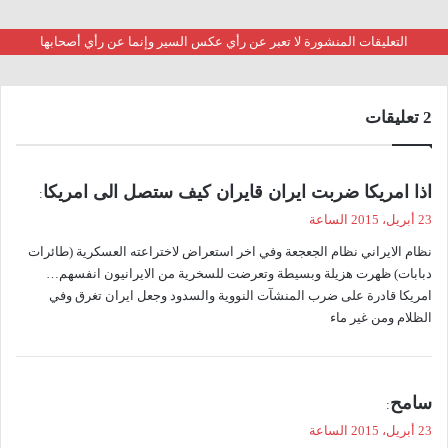
التعليقات المنشورة لا تعبر عن رأي عكس السير وإنما عن رأي أصحابها
‫2 تعليقات
ي
اذا امريكا ضربت ايران قايران كيف ستصل الى امريكا
:
ق
23 أبريل، 2015 الساعة
و
نظام الايراني نظام الجعجعة وفي اخر استعراض لاختراعته العسكرية (طائرات
ل
دبابات) ظهرت هزيلة وبسيطة وتعرضت للسخرية من الايرانيون انفسهم…
امريكا قادرة على ضرب المنشآت النووية والسدود وجعل ايران تغرق وفي
الظلام ومن غير ماء
ي
سامح
:
ق
23 أبريل، 2015 الساعة
و