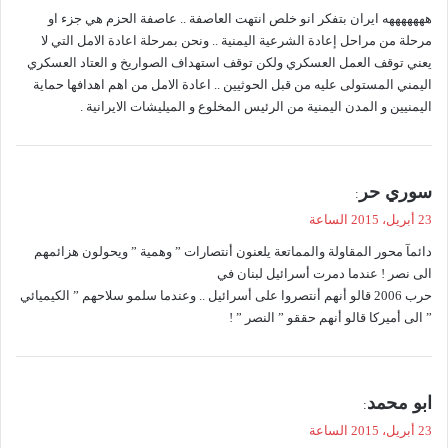
و
هههههههه ايران بتفكر انو خلص انتهت العاصفة .. عاصفة الحزم هي جزء او
ل
مرحلة من مراحل إعادة الشرعية اليمنية .. ونحن بمرحلة اعادة الامل التي لا
يعني توقف العمل العسكري ولكن توقف استهداف الصواريخ و العتاد العسكري
اليمني المستولى عليه من قبل الحوثيين .. اعادة الامل من اهم اهدافها حماية
اليمنيين و المدن اليمنية من الرئيس المخلوع و الميليشات الايرانية .
ي
سوري حر
:
ق
23 أبريل، 2015 الساعة
و
دائمآ محور المقاولة والمماتعة يلعنون أنتصارات ” وهمية ” ويحولون هزائمهم
ل
الى نصر ! عندما دمرت أسرائيل لبنان في
حرب 2006 قالو أنهم أنتصروا على أسرائيل .. وعندما سلمو سلاحهم ” الكيميائي
” الى أميركا قالو أنهم حققو ” النصر ” !
ي
ابو محمد
:
ق
23 أبريل، 2015 الساعة
و