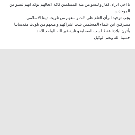
يا اخي ايران كفار و ليسو من ملة المسلمين كافة اغعالهم تؤكد انهم ليسو من
ل
الموحدين
يجب توحيد الرأي العام على ذلك و منعهم من تلويث ديننا الاسلامي
مشركين اين علماء المسلمين تثبت اشراكهم و منعهم من تلويث مقدسانتا
يأتون لبلادنا فقط لسب الصحابة و تلبية غير الله الواحد الاحد
حسبنا الله ونعم الوكيل