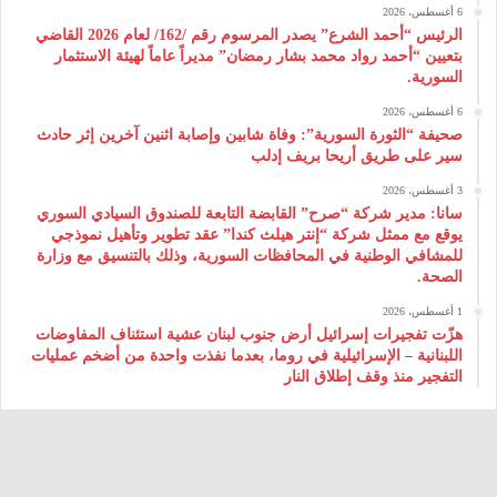
6 أغسطس، 2026
الرئيس “أحمد الشرع” يصدر المرسوم رقم /162/ لعام 2026 ‌القاضي
بتعيين “أحمد رواد محمد بشار رمضان” مديراً عاماً لهيئة ‌الاستثمار
السورية.
6 أغسطس، 2026
صحيفة “الثورة السورية”: وفاة شابين وإصابة اثنين آخرين إثر حادث
سير على طريق أريحا بريف إدلب
3 أغسطس، 2026
سانا: مدير شركة “صرح” القابضة التابعة للصندوق السيادي السوري
يوقع مع ممثل شركة “إنتر هيلث كندا” عقد تطوير وتأهيل نموذجي
للمشافي الوطنية في المحافظات السورية، وذلك بالتنسيق مع وزارة
الصحة.
1 أغسطس، 2026
هزّت تفجيرات إسرائيل أرض جنوب لبنان عشية استئناف المفاوضات
اللبنانية – الإسرائيلية في روما، بعدما نفذت واحدة من أضخم عمليات
التفجير منذ وقف إطلاق النار