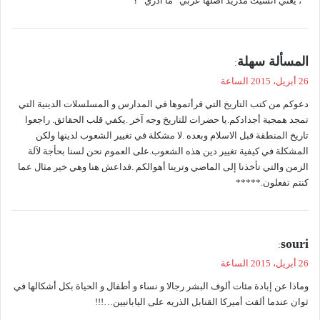
، يعني انسيت مدريد أصلها عربي “ما أدري” ؟
ي
المسألة سهلة
:
ق
26 أبريل، 2015 الساعة
و
دعوكم من كتب التاريخ التي قرأتموها في المدارس و المسلسلات الدينية التي
ل
تمجد همجية أجدادكم.يا حضرات للتاريخ وجه آخر .يكفي قلب الحقائق. راجعوا
تاريخ المنطقة قبل اﻻسلام وبعده .ﻻ مشكلة في تغيير الشعوب لدينها ولكن
المشكلة في كيفية تغيير دين هذه الشعوب.على العموم نحن لسنا بحأجة لآلة
الزمن والتي تأخذنا إلى الماضي وترينا أهوالكم .فداعش هنا وهي خير مثال عما
كنتم تفعلون.*****
ي
souri
:
ق
26 أبريل، 2015 الساعة
و
وماذا عن إبادة مئات ألوف البشر رجالا و نساء و أطفال و الحياة بكل أشكالها في
ل
ثوان عندما ألقت أميركا القنابل الذريه على اليابانيين…!!!