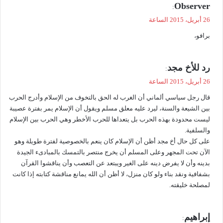
ي
Observer
:
ق
26 أبريل، 2015 الساعة
و
برافو،
ل
ي
رد للأخ مجد
:
ق
26 أبريل، 2015 الساعة
و
قال رجل سياسي ألماني أن الغرب له الحق بالتخوف من الإسلام وأدرج الحرب
ل
بين الشيعة والسنة، ليرد عليه معلق مسلم ويقول أن الإسلام يمر بفترة عصيبة
ليست محدودة بهذه الحرب بل يتعداها للحرب الأخطر وهي الحرب بين الإسلام
والسلفية.
على كل حال أخ مجد أظن أن الإسلام كان ينعم بالخصوصية لفترة طويلة وهو
الآن تحت المجهر وعلى المسلم أن يخرج منتصر بالتمسك بالمبادىء الجيدة
بدينه وأن لا يفرض دينه على الغير ويبتعد عن التعصب وأن يناقشوا القرآن
بشفافية ونقد بناء ولو كان منزل، لا أظن أن الله يمانع مناقشة كتابته إذا كانت
لمصلحة خليقته.
ي
إبراهيم
: