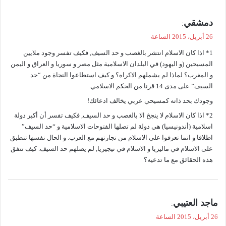
ي
دمشقي
:
ق
26 أبريل، 2015 الساعة
و
1* اذا كان الاسلام انتشر بالغصب و حد السيف, فكيف تفسر وجود ملايين
ل
المسيحين (و اليهود) في البلدان الاسلامية مثل مصر و سوريا و العراق و اليمن
و المغرب؟ لماذا لم يشملهم الاكراه؟ و كيف استطاعوا النجاة من “حد
السيف” على مدى 14 قرنا من الحكم الاسلامي
وجودك بحد ذاته كمسيحي عربي يخالف ادعائك!
2* اذا كان الاسلام لا ينجخ الا بالغصب و حد السيف, فكيف تفسر أن أكبر دولة
اسلامية (أندونيسيا) هي دولة لم تصلها الفتوحات الاسلامية و “حد السيف”
اطلاقا و انما تعرفوا على الاسلام من تجارتهم مع العرب. و الحال نفسها تنطبق
على الاسلام في ماليزيا و الاسلام في نيجيريا, لم يصلهم حد السيف. كيف تتفق
هذه الحقائق مع ما تدعيه؟
ي
ماجد العتيبي
:
ق
26 أبريل، 2015 الساعة
و