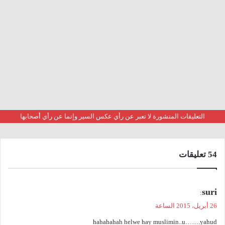
التعليقات المنشورة لا تعبر عن رأي عكس السير وإنما عن رأي أصحابها
‫54 تعليقات
ي
suri
:
ق
26 أبريل، 2015 الساعة
و
hahahahah helwe hay muslimin..u…….yahud
ل