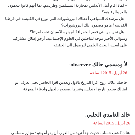
– لماذا قام أهل الأندلس بمحاربة المسلمين وطردهم، بما أنهم كانوا ينعمون
بالعز والرفاهيه؟
– هل مرشدك السياحي أعطاك البروشورات التي توزع في الكنيسة في قرطبا
القديمه؟ ماهو مضمون تلك البروشورات؟
– هل نحن من بنى قصر الحمراء؟ ام بنوه الاسبان تحت امرتنا؟
وسؤالي الأخير موجه للباحثين في العلوم الإجتماعيه، أرجو إطلاع مشاركينا
على أسس البحث العلمي للوصول الى الحقيقه.
ي
لأ ومسمي حالك observer
:
ق
26 أبريل، 2015 الساعة
و
حاجتك علاك، روح اقرا التاريخ بالاول وبعدين اقرا الحاضر لحتى تعرف انو
ل
امثالك ضيعوا تاريخ الاندلس وغيرها ،ضيعوه بالجهل وادعاء المعرفة
ي
خالد الغامدي الحلبي
:
ق
26 أبريل، 2015 الساعة
و
هناك كشف حساب حديث جداً نريد من الغرب أن يقرأه وهو : مجازر مسلمي
ل