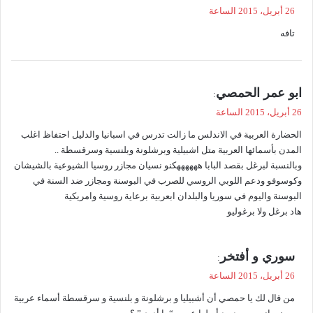
ق
26 أبريل، 2015 الساعة
و
تافه
ل
ي
ابو عمر الحمصي
:
ق
26 أبريل، 2015 الساعة
و
الحضارة العربية في الاندلس ما زالت تدرس في اسبانيا والدليل احتفاظ اغلب
ل
المدن بأسمائها العربية متل اشبيلية وبرشلونة وبلنسية وسرقسطة ..
وبالنسبة لبرغل بقصد البابا ههههههكنو نسيان مجازر روسيا الشيوعية بالشيشان
وكوسوفو ودعم اللوبي الروسي للصرب في البوسنة ومجازر ضد السنة في
البوسنة واليوم في سوريا والبلدان ابعربية برعاية روسية وامريكية
هاد برغل ولا برغوليو
ي
سوري و أفتخر
:
ق
26 أبريل، 2015 الساعة
و
من قال لك يا حمصي أن أشبيليا و برشلونة و بلنسية و سرقسطة أسماء عربية
ل