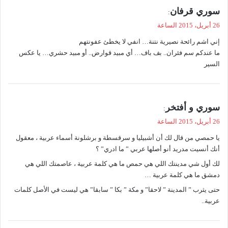
ي
سوري قرفان
:
ق
26 أبريل، 2015 الساعة
و
إني اشم رائحة نصيرية نتنة… انفي لا يخطئ عفونتهم
ل
ما عندكم سم فئران.. بف باف… أي مبيد قوارض.. أو مبيد حشري… يا عكس
السير
ي
سوري و أفتخر
:
ق
26 أبريل، 2015 الساعة
و
يا حمصي من قال لك أن أشبيليا و سرقسطة و برشلونة أسماء عربية ، معقول
ل
أنك أنسيت مدريد أنو أصلها عربي ” ما ادري” ؟
لك أول شي مدينتك اللي هي حمص ما هي كلمة عربية ، عاصمتك اللي هي
دمشق ما هي كلمة عربية …
حتى يثرب ” المدينة ” لاحقا” و مكة ” بكا ” سابقا” هي ليست في الأصل كلمات
عربية..