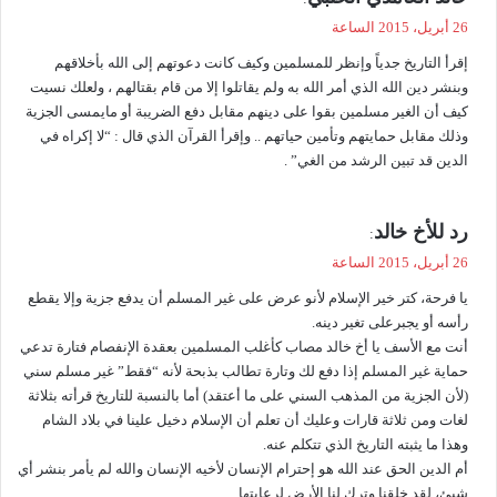
ق
26 أبريل، 2015 الساعة
و
إقرأ التاريخ جدياً وإنظر للمسلمين وكيف كانت دعوتهم إلى الله بأخلاقهم
ل
وبنشر دين الله الذي أمر الله به ولم يقاتلوا إلا من قام بقتالهم ، ولعلك نسيت
كيف أن الغير مسلمين بقوا على دينهم مقابل دفع الضريبة أو مايمسى الجزية
وذلك مقابل حمايتهم وتأمين حياتهم .. وإقرأ القرآن الذي قال : “لا إكراه في
الدين قد تبين الرشد من الغي” .
ي
رد للأخ خالد
:
ق
26 أبريل، 2015 الساعة
و
يا فرحة، كتر خير الإسلام لأنو عرض على غير المسلم أن يدفع جزية وإلا يقطع
ل
رأسه أو يجبرعلى تغير دينه.
أنت مع الأسف يا أخ خالد مصاب كأغلب المسلمين بعقدة الإنفصام فتارة تدعي
حماية غير المسلم إذا دفع لك وتارة تطالب بذبحة لأنه “فقط” غير مسلم سني
(لأن الجزية من المذهب السني على ما أعتقد) أما بالنسبة للتاريخ قرأته بثلاثة
لغات ومن ثلاثة قارات وعليك أن تعلم أن الإسلام دخيل علينا في بلاد الشام
وهذا ما يثبته التاريخ الذي تتكلم عنه.
أم الدين الحق عند الله هو إحترام الإنسان لأخيه الإنسان والله لم يأمر بنشر أي
شيئ، لقد خلقنا وترك لنا الأرض لرعايتها.