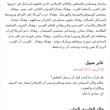
ميانمار ومسلمي فلسطين والعالم الإسلامي الذين قتلتهم إسرائيل في حروبها
على العرب بأسلحة الغرب ، وهناك ضحايا العدوان الثلاثي على مصر ، وهناك
مسلمي كوسوفو والبوسنة والهرسك ، وهناك حرب أمريكا على العراق وتزويدها
لإسرائيل بالسلاح ، وهناك مليون مسلم في الجزائر تم قتلهم ، وهناك ضحايا
الإحتلال والإنتداب الفرنسي والبريطاني للعالم العربي ، وهناك الحروب الصليبية
الظالمة ، وهناك مجازر روسيا في مسلمي الشيشان ، وهناك دعم أمريكا لإيران
ومافعلته في العراق وسوريا ولبنان واليمن ، وهناك مجازر فورية تتم على مدار
الساعة في سوريا بموافقة ومباركة دولية .. وهناك وهناك .. الغريب أن الغرب
لايرى إلا بعين واحدة ومايحب أن يراه فقط .
ي
عابر سبيل
:
ق
26 أبريل، 2015 الساعة
و
هل قرأت ما كتبت قبل أن ترسل التعليق؟
ل
تتكلم وكأن المسلم رجل محبة وسلام وتنسى أن الإسلام إنتشار بحد السيف
وبالإكراه والغصب.
كن حيادي يا خالد.
ي
خالد الغامدي الحلبي
: