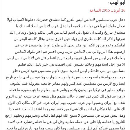
ي
ابو لهب
:
ق
26 أبريل، 2015 الساعة
و
دخل عرب مسلمين لاندلس ليس للغزو كما تتشدق حضرتك دخلوها لاسباب لولا
ل
تدخل ملوك اوربا في دوله لاسلاميه لما دخل عرب لاندلس اصلا اتحداك يا
متشدق بتاريخ وكتب ان تقول لي اسم كتاب من التي تتكلم وتقول وتدعي انك
تقرئها واذكر لك كلمه طارق ابن زياد حين احرق سفن وقال كلمته البحر من
امامكم وعدو من ورائكم اين مفر يعني كان ملوك اوربا يهاجمون عرب في
ارضيهم هذا امر وثاني بنى لاندلس عرب وبني احمر هم اخر ملوك لاندلس
ولعلمك فهم ليس من اصول عربيه راجع تاريخ لتتعلم قتل في لاندلس ناس ليس
الا من اجل اسلامهم وحاكم تفتيش التي اقيمت هي خير دليل انكم قتلتم
مسلمين من بني جلدتكم ليس لشيء سوى لانهم مسلمين نعود لارمن دخلو
حرب مع دوله عثمانيه وحرب ليس فيها بوسه شوارب ولا تبويس لحى راجع تاريخ
ايضا زبح لارمن من مسلمين عدد كثير ولهم مقابر جامعيه معروفه فيك تشوف
مواقع مقابر في تركيا من يخون بلاده ويتامر عليها معلوم ما هو مصيره ما فعله
لارمن ساقول لك كمن في عصرنا حالي مثلهم مثل شيعه عرب شيعه عرب اليوم
تقف مع ايران ونسيو انهم عرب تضرب بهم ايران عرب في كل مكان لان اقول
لك على بابا فتيكان لو انه يملك شيء من لانسانيه وهذا اعتقد انه بعيد عنه جدا
وهذا ليس ضرب في مسيحين لا سمح الله فهم اهل كتاب ونحترمهم ونجلهم ارجع
للتاريخ يا فخامه بابا قلي عن حمله صلبيه وقل لي عن ما فعله رتشارد قلب لاسد
كما يسمى عندكم كم قتل من مسلمين وما كان سبب هذا من تاريخ قلي ما فعله