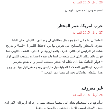
ق
26 أبريل، 2015 الساعة
و
اضم صوتي للحمصي الفهمان
ل
ي
عرب امريكا. عمر المختار.
:
ق
27 أبريل، 2015 الساعة
و
الفاتيكان. وقع في الفخ هو يمثل يطالبان اي روما اي الكاثولي. خلي البابا
ل
يعترف بالمجازر والمذابح التي تعرض لها من الاحتلال الليبي ل *ليبيا* والتاريخ
شاهد ان الرئيس الايطالي اعترف بالمجازر وقدم اعتذارك للشعب الليبي فما
قولك بالفاتيكان الذي فتك شعبة ب ليبيا ولم يقدم اعتذارة للشعب الليبي اولا.
* قولوا للفاتيكانقبل ان يتكلم ان يعتذر للشعب الليبي وان يقدم مجرمي
الحرب الإيطاليين للمحكمة الدولية قبل مايقبص روحهم عزرائيل ويقبض روح
هذا السّقيّة الفاتيكان نحن لم ننسا عمر المختار*
ي
غير معروف
:
ق
26 أبريل، 2015 الساعة
و
سأترفع عن استخدام لغتك التي يتقنها شبيحة بشار و زعران أردوغان، لكن لدي
ل
بعض الأسئله ليست لك بل للمثقفين والمفكرين فقط: