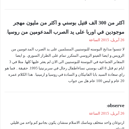
ي
اكثر من 300 الف قتيل بوسني و اكثر من مليون مهجر
ق
موجودين في اوربا على يد الصرب المدعومين من روسيا
:
و
26 أبريل، 2015 الساعة
ل
لا تنسوا مذابح البوسنه للبوسنيين المسلمين على يد الصرب المدعومين من
الرويس و ايضا الفيتو الروسي المتكرر تمام على الطراز السوري ..و ايضا
المقابر الجماعية في البوسنة للبوسنيين الى الان لم يعثر عليها كلها. متلا في 3
ايام تم قتل 8 الف بوسني نساءاطفال رجال في سربرنيتيا 1995. حقيقة .. فما هو
راي سعادة السيد بابا الفاتيكان و السادة في روسيا و ارمينيا . هذا الكلام عمره
20 عام و ليس 100 عام هل من جواب
ي
observe
:
ق
26 أبريل، 2015 الساعة
و
اردوغان واحد متخلف وماسك الاسلام منشان يكون بجانبو كم واحد من قليلي
ل
الثقافه.