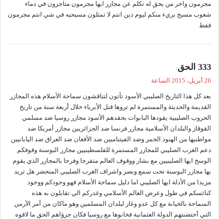
مجرمون واخر من يحق له تكلم عن مجازر ايها مجرمون متاجرون في دماء
شعوب مسيح بريء منكم ليوم دين انتم لا تمثلون مسيحيه في شي انتم مجرمون
فقط
ي
333 الحق
:
ق
26 أبريل، 2015 الساعة
و
بعد كل هذا التاريخ الصليبي الأسود تأتون لتناقشون سماحة الأسلام هذه المجازر
ل
القديمة والحديثة والمستمرة لم تروها قتل الأبرياء خلال أربعة سنة من تاريخ
الحروب الصليبية يقودها البابوات بحقدهم الأسود مجازر روسيا ضد مسلمي
القوقاز والبلدان الأسلامية مجازر فرنسا ضد الجزائريين مجازر أمريكا ضد
مواطنيها من الهنود الحمر وضد الفيتناميين ضد الأفغان ضد العراق ضد اليابانيين
دعم الغرب الصليبي للمجازر المستمرة للفلسطينيين مجازر البوسنة وقوفكم
الوسخ ايها الصليبيين مع بشار ووقوف العالم متفرجا وفرحا بالمجازر الذي يقوم
بها مجازر البوسنة تحت سمع وبصر واشراف الغرب الصليبي المتحضر هل تريد
مزيدا من الأدلة ايها الصليبي اما دليل سماحة الأسلام فهو وجودكم ووجود
كنائسكم في طول وعرض العالم الأسلامي وغدركم الي تقابلون به هذه
السماحة بالخيانة مع كل عدو وغاز لبلدان المسلمين وهو ماكان من أمر الأرمن
التي أحتضنتهم الدولة العثمانية فخانوها مع روسيا فكان جزؤاهم الحق ما لاقوه