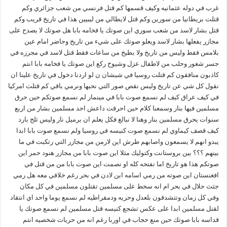
غرب في دوله عثمانيه وكيف قسمها كم قتل فرنسي من شعب جزائري وكم
قتلت بريطانيا من سورين وكم قتل لايطالي من ليبيين هذا في تاريخ قريب وكم
قتل بشار لاسد من شعب سوري اين صوتك يا فخامه بابا هل صوتك لا يصدح على
مجازر يفعلها بشار لاسد ويعلو صوتك على شيء من تاريخ وحاضر امام عين
بلامس فقط وليس من تاريخ ولا بطيخ من ساعات فقط قتل لاسد في مجرزه في
جسر شغور وحلب من لاطفال عزل وشيوخ ركع اين صوتك يا فخامه بابا انتم
كاذبون منافقون كم قتلت روسيا في شيشان ن لو اردنا دخول في تاريخ علينا ان
نقول كل شي عن تاريخ وليس نقص صور التي نحبها ونرمي باقي كم قتلت امركيا
في كيف عراق كيف لم نسمع صوت بابا في مينمار لم نسمع صوتكم حين حرق
مسلمين فيها بنار وسمعنا كلام حين احرقت داعش احد مسلمين بشار من اربع
سنوات يحرق مسلمين بنار وهنا لا نبالغ فكل يعلم ان برميل نار وليس ثلج بارد
كيف قصف كيماوي لم نسمع صوت كنيسه في روسيا ولم نسمع صوت بابا ابدا
يبدو انهم لا يسمعون واصابهم طرش اين لارمن من مجازر التي رتكبت في ما
بينهم ؟؟؟ بين بروستانت وكتوليك مثلا اين صوت بابا من مجازر هنود حمر اين
صوتكم هذا هو تاريخ اما نفتحه كله او نصمت اين صوت بابا من من قتل في
افغنستان اين صوته من رمي اسامه ابن لادن في بحر رغم خلافي معه هل رمي
جثث حلال في بحر ام انه سخط على مسلمين تقتلون مسلمين في كل مكان
وفي كل زمان وتتشدقون بلعدل وحريه ودمقراطيه لم نسمع يوما واحد اي انتقاد
لقتل مسلمين ابدا على عكس تشجع كنيسه قتل مسلمين لم نسمع صوتك يا
قداسه بابا صوتك حين منع حجاب في اوربا رغم انه من حريات شخصيه انتم