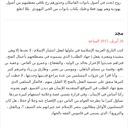
روح ابحث في أصول بابوات الفاتيكان وجذورهم رح تلاقي معظمهم من أصول
يهودية وهم يهود فعلا وعليك بكتاب بابوات من الحي اليهودي ..يللا انقلع
ي
مجد
:
ق
26 أبريل، 2015 الساعة
و
كتب التاريخ العربية الإسلامية في تناولها لفعل انتشار الإسلام ، لا تجدها إلا وهي
ل
مشيدة ومعتزة بفعل ( جهاد الطلب) الذي يسمونه في مصطلحهم بأعمال الفتح ،
فتراهم شديدوا الإعتزاز بخالد بن الوليد ، والقعقاع ، وعمرو بن العاص ، وعقبة بن
نافع ، وقتيبة بن مسلم الباهلي ، وموسى بن نصير ، وطارق بن زياد وغيرهم كثير
….. وأنا اقرأ عن غزوات المسلمين من عدة مراجع قديمها وحديثها ، لا حظت أن
كثيرها متفق على تسمية الفعل بالفتح إلا القليل منهم ، فالفكر السلفي الذي
يضع جهاد الطلب في المواقع المتقدمة للإيمان هو ديدن الجميع ، فهم يعدونه
ركنا أساس في الإيمان ، وفي قرارة نفسي غصة وعلامة استفهام كبيرة مردها
تساؤل كثيرا ما يطرحه العوام من الناس دون الإفصاح عنه وجلا أو خجلا ، هل كان
المسلمون الأوائل مطالبون بنشر الإسلام عند جيرانهم بحد السيف ؟، وبالقتل ،
والترويع؟، الذي يسمى في قاموس الفقه بالجهاد