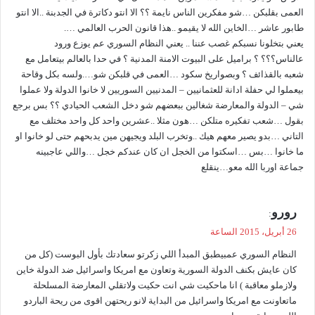
العمى بقلبكن …شو مفكرين الناس نايمة ؟؟ الا انتو دكاترة في الجدبنة ..الا انتو
طابور عاشر …الخاين الله لا يقيمو ..هذا قانون الحرب العالمي ….
يعني بتخلونا نسبكم غصب عننا .. يعني النظام السوري عم يوزع ورود
عالناس؟؟؟ ؟ براميل على البيوت الامنة المدنية ؟ في حدا بالعالم بيتعامل مع
شعبه بالقذائف ؟ وبصواريخ سكود …العمى في قلبكن شو….ولسه بكل وقاحة
بيعملوا لي حفلة ادانة للعثمانيين – المدنيين السوريين لا خانوا الدولة ولا عملوا
شي – الدولة والمعارضة شغالين ببعضهم شو دخل الشعب الحيادي ؟؟ بس برجع
بقول …شعب تفكيره متلكن …هون مثلا ..عشرين واحد كل واحد مختلف مع
التاني …بدو يصير معهم هيك ..وتخرب البلد ويجيهن مين يدبحهم حتى لو خانوا او
ما خانوا …بس …اسكتوا من الخجل ان كان عندكم خجل …واللي عاجبينه
جماعة اوربا الله معو…ينقلع
ي
رورو
:
ق
26 أبريل، 2015 الساعة
و
النظام السوري عمبيطبق المبدأ اللي زكرتو سعادتك بأول البوست (كل من
ل
كان عايش بكنف الدولة السورية وتعاون مع امريكا واسرائيل ضد الدولة خاين
ولازملو معاقبة ) انا ماحكيت شي انت حكيت ولاتقلي المعارضة المسلحلة
ماتعاونت مع امريكا واسرائيل من البداية لانو ريحتهن اقوى من ريحة الباردو