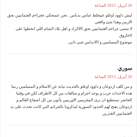
ق
26 أبريل، 2015 الساعة
و
ليش داوود اوغلو عبيخلط عباس بدباس ..نحن عمنحكي عجراءم العثمانيين بحق
ل
الارمن وهذا شئ واقعي
لا ننسى جراءم العثمانيين بحق االاكراد و اهل بلاد الشام اللي انحطوا على
ااخازوق
موضوع المسلمين و االاندلس شي تاني..
ي
سوري
:
ق
26 أبريل، 2015 الساعة
و
و من كلف اردوغان و داوود اوغلو بالحديث نيابة عن الاسلام و المسلمين ربما
ل
هذه الاحداث جرت و يوجد اجرام و مبالغات من كل الاطراف لكن في وقتنا
الحاضر نستطيع ان نرى المجرمين الاوربيين يأتون من كل اصقاع العالم و
اردوغان يفتح لهم الحدود السورية ليذكرونا بالجرائم التي كانت تحدث على يد
العثمانيين القذرين