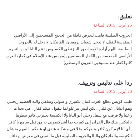
ي
تعليق
:
ق
26 أبريل، 2015 الساعة
و
الحروب الصليبية قامت لتعرض قافلة من الحجيج المسيحيين إلى الأراضي
ل
المقدسة للقتل، لا تدخل شعبان برمضان. الفاتيكان لا دخل له بالحروب
الصليبية، اللهم أرادة الإمبراطور البيزنطي الكسيوس دعم البابا أوربن لتحرير
الأراضي المقدسة من الكفار المسلميين (مو بس عند الإسلام في كفار، العرب
كانوا كفار عند مسيحيي القرون الوسطى)
ي
ردا على تدليس وتزييف
:
ق
26 أبريل، 2015 الساعة
و
طيب كويس ..طلع الغرب كمان تكفيري واصولي وسلفي والله العظيم ريحتني
ل
وهم انشال عن قلبي ..لكن ليش بتزعلو لما بنقول عنكم كفار .. هي نحنا ما
زعلنا ولا فرقت مع سفل رجلي أنو البابا ولا الكنيسة تعتبرني كافر بنظرها
بالعكس هيك قال القرآن إني كفرت بما أشركتموني به من قبل سامع يا كافر
..أي أنا لازم كون كافر بنظركم وغلا في مشكلة عندي او عندكم ..المهم منشان
الكنيسة والفاتيكان والباا والحروب الصليبية قبل ما أنسى في معرض بهدلتك