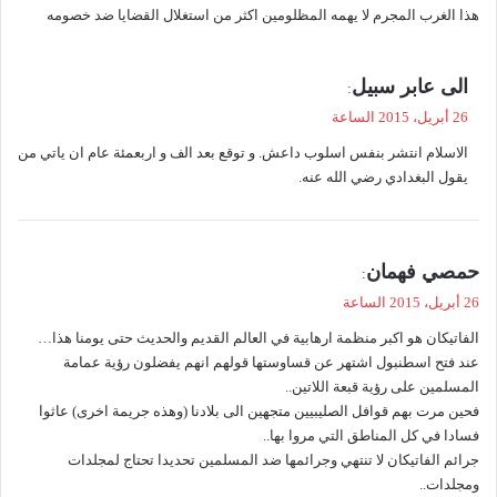
هذا الغرب المجرم لا يهمه المظلومين اكثر من استغلال القضايا ضد خصومه
ل
ي
الى عابر سبيل
:
ق
26 أبريل، 2015 الساعة
و
الاسلام انتشر بنفس اسلوب داعش. و توقع بعد الف و اربعمئة عام ان ياتي من
ل
يقول البغدادي رضي الله عنه.
ي
حمصي فهمان
:
ق
26 أبريل، 2015 الساعة
و
الفاتيكان هو اكبر منظمة ارهابية في العالم القديم والحديث حتى يومنا هذا…
ل
عند فتح اسطنبول اشتهر عن قساوستها قولهم انهم يفضلون رؤية عمامة
المسلمين على رؤية قبعة اللاتين..
فحين مرت بهم قوافل الصليبيين متجهين الى بلادنا (وهذه جريمة اخرى) عاثوا
فسادا في كل المناطق التي مروا بها..
جرائم الفاتيكان لا تنتهي وجرائمها ضد المسلمين تحديدا تحتاج لمجلدات
ومجلدات..