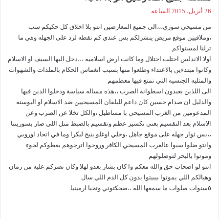
ق
26 أبريل، 2015 الساعة
و
من مسيحي سوري،،،الى جميع المعارضين انتو بلا اخلاق كل حكيكم سب
ل
،وملاقيين موقع مريض ينشرلكم بس عندي كم نقطه لرد على الجهله وهي ما
تزلنا لمستواكم
اولا الاندلس احتلت احتلال وما كانت ارض اسلاميه ،،،دخل اليها السيف او الاسلام
وكانوا مبتدءين بالاعتداء وطلعوا منها بسبب انغماس الحكام بالملذات والشهوات
والمثليه الجنسيه التي تمتع فيها معظمهم
الى اللذين يعيدون اسطوانة الصرب ،،هذه مساله سياسة ودخلوا الدين فيها
والدليل ان صدام حسين كان داعم للبلقان المسيحيين ضد الاسلام او البوسنه
المدعومين من الغرب المسيحي با مساطيل ،والكل تخلا عن الصرب وعن
الاسلام بعد التقسيم بعني تكسير عظم وتقسيم بالضبط متل اللي صار بسوريتنا
،،بس ثوار جهله على موقع جاهل ،وخلي اوغلو ينبح لبكرا وما في اتحاد اوروبي
وانتو ضلوا سبوا عالغرب المسيحي الكافر وروحوا اترجوهم يعطوكم لجوء
وموتوا بالبحر لتوصلولهم
انتو لو اصحاب حق والله معكم وا كان بشار بعدو لهلا وكان نصركم عليه من زمان
وهيالكم اللي يموتوا بيبيتوا بدون كل الدم اللي سال
٥سنوات صلوات ما سمعها الله ،،ضحكتوني وتحيا ارمينيا