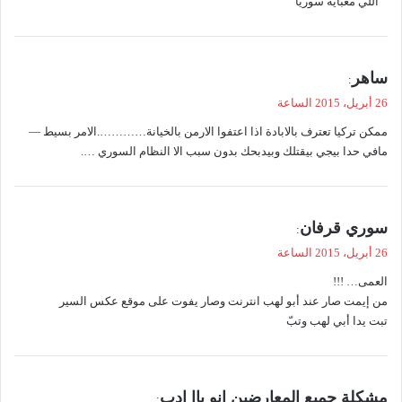
اللي معباية سوريا
ي
ساهر
:
ق
26 أبريل، 2015 الساعة
و
ممكن تركيا تعترف بالابادة اذا اعتفوا الارمن بالخيانة………….الامر بسيط —
ل
مافي حدا بيجي بيقتلك وبيدبحك بدون سبب الا النظام السوري ….
ي
سوري قرفان
:
ق
26 أبريل، 2015 الساعة
و
العمى… !!!
ل
من إيمت صار عند أبو لهب انترنت وصار يفوت على موقع عكس السير
تبت يدا أبي لهب وتبّ
ي
مشكلة جميع المعارضين انو باا ادب
: