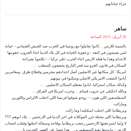
جزاء خياناتهم
ي
ساهر
:
ق
26 أبريل، 2015 الساعة
و
بالنسبة للارمن …كانوا تعاملوا مع روسيا في الحرب ضد الجيش العثماني – خيانة
ل
لمن يعيشون في كنفه – وعقوبة الخيانة في كل بلاد الدنيا اثناء الحروب عقوبتها
الاعدام وهذا ما فعله الارمن اثناء الحرب على تركيا — تكلموا بصراحة
السكان في قانون الغزو منذ فجر التاريخ يخضعون للمتغلب …
امريكا ..كل سكانها غير الاصليين أصل اجدادهم مجرمين وقطاع طرق ..ومغامرين
أبادوا الشعب الامريكي الاصلي وسكنوا في بيوتهم
وكذلك سكان استراليا..ابادوا معظم السكان الاصليين …..
وبالله احكيلي عن حروب فيتنام ….وحرب امريكا في العراق….
المتفلسفين اللي هون — روحو شوفوا فرنسا اللي احتلت الالزاس واللورين
ومازالت
وبريطانيا اللي احتلت اسكتلندا وما زالت
وبريطانيا اللي محتلة جزر الفوكلاند في اخر الدنيا في الارجنتين …بلاد ابوهم ؟؟؟
لا ولما استرجعتها الارجنتين رجعت بريطانيا بوقاحة وسفالة احتلتها وقتلت اصحاب
الارض – وايدوها بقية المستعمرين …هذا حصل في العصر الحديث يا……