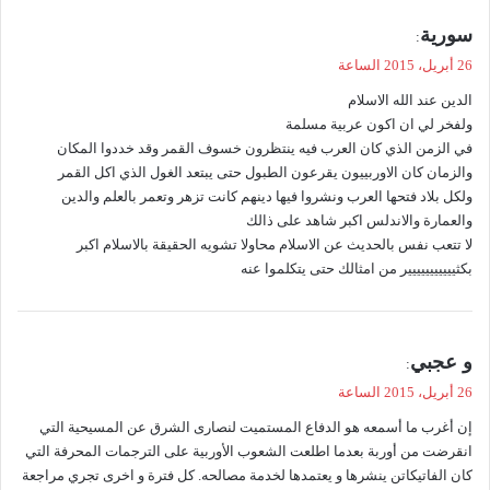
ي
سورية
:
ق
26 أبريل، 2015 الساعة
و
الدين عند الله الاسلام
ل
ولفخر لي ان اكون عربية مسلمة
في الزمن الذي كان العرب فيه ينتظرون خسوف القمر وقد خددوا المكان
والزمان كان الاوربييون يقرعون الطبول حتى يبتعد الغول الذي اكل القمر
ولكل بلاد فتحها العرب ونشروا فيها دينهم كانت تزهر وتعمر بالعلم والدين
والعمارة والاندلس اكبر شاهد على ذالك
لا تتعب نفس بالحديث عن الاسلام محاولا تشويه الحقيقة بالاسلام اكبر
بكثييييييييييير من امثالك حتى يتكلموا عنه
ي
و عجبي
:
ق
26 أبريل، 2015 الساعة
و
إن أغرب ما أسمعه هو الدفاع المستميت لنصارى الشرق عن المسيحية التي
ل
انقرضت من أوربة بعدما اطلعت الشعوب الأوربية على الترجمات المحرفة التي
كان الفاتيكاتن ينشرها و يعتمدها لخدمة مصالحه. كل فترة و اخرى تجري مراجعة