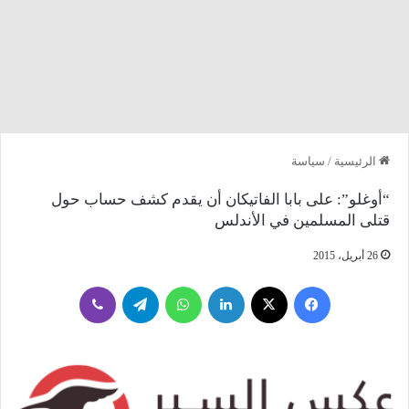
الرئيسية
/
سياسة
“أوغلو”: على بابا الفاتيكان أن يقدم كشف حساب حول
قتلى المسلمين في الأندلس
26 أبريل، 2015
فيسبوك
‫X
لينكدإن
واتساب
تيلقرام
ڤايبر