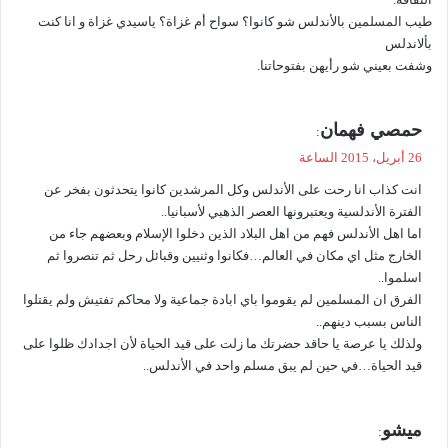
طيب المسلمين بالأندلس شو كانوا؟ سواح أم غزاة؟ ياسيدي غزاة و انا كنت
بألاندلس
وشفت بعيني شو رأيهن بفتوحاتنا.
ي
حمصي فهمان
:
ق
26 أبريل، 2015 الساعة
و
انت كذاب انا رحت على الأندلس وكل المرشدين كانوا يتحدثون بفخر عن
ل
الفترة الأندلسية ويعتبرونها العصر الذهبي لأسبانيا..
اما اهل الأندلس فهم من اهل البلاد الذين دخلوا الإسلام وبعضهم جاء من
الخارج مثل اي مكان في العالم…فكانوا وثنيين وقبائل رحل ثم تنصروا ثم
اسلموا..
الفرق ان المسلمين لم يقوموا باي ابادة جماعية ولا محاكم تفتيش ولم يقتلوا
الناس بسبب دينهم..
ولذلك يا عرصة يا حاقد حضرتك ما زلت على قيد الحياة لأن اجدادك ظلوا على
قيد الحياة…في حين لم يبق مسلم واحد في الأندلس..
ي
ميشو
: