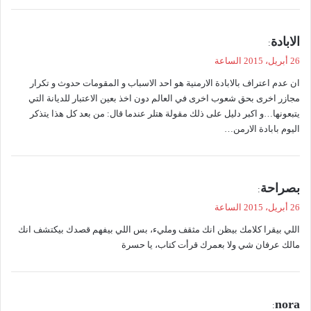
ي
الابادة
:
ق
26 أبريل، 2015 الساعة
و
ان عدم اعتراف بالابادة الارمنية هو احد الاسباب و المقومات حدوث و تكرار
ل
مجازر اخرى بحق شعوب اخرى في العالم دون اخذ بعين الاعتبار للديانة التي
يتبعونها…و اكبر دليل على ذلك مقولة هتلر عندما قال: من بعد كل هذا يتذكر
اليوم بابادة الارمن…
ي
بصراحة
:
ق
26 أبريل، 2015 الساعة
و
اللي بيقرا كلامك بيظن انك مثقف ومليء، بس اللي بيفهم قصدك بيكتشف انك
ل
مالك عرفان شي ولا بعمرك قرأت كتاب، يا حسرة
ي
nora
: