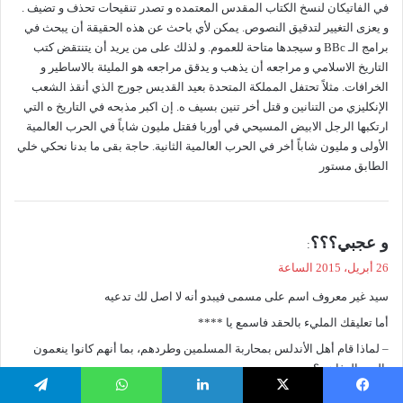
في الفاتيكان لنسخ الكتاب المقدس المعتمده و تصدر تنقيحات تحذف و تضيف .
و يعزى التغيير لتدقيق النصوص. يمكن لأي باحث عن هذه الحقيقة أن يبحث في
برامج الـ BBc و سيجدها متاحة للعموم. و لذلك على من يريد أن يتنتقض كتب
التاريخ الاسلامي و مراجعه أن يذهب و يدقق مراجعه هو المليئة بالاساطير و
الخرافات. مثلاً تحتفل المملكة المتحدة بعيد القديس جورج الذي أنقذ الشعب
الإنكليزي من التنانين و قتل أخر تنين بسيف ه. إن اكبر مذبحه في التاريخ ه التي
ارتكبها الرجل الابيض المسيحي في أوربا فقتل مليون شاباً في الحرب العالمية
الأولى و مليون شاباً أخر في الحرب العالمية الثانية. حاجة بقى ما بدنا نحكي خلي
الطابق مستور
ي
و عجبي؟؟؟
:
ق
26 أبريل، 2015 الساعة
و
سيد غير معروف اسم على مسمى فيبدو أنه لا اصل لك تدعيه
ل
أما تعليقك المليء بالحقد فاسمع يا ****
– لماذا قام أهل الأندلس بمحاربة المسلمين وطردهم، بما أنهم كانوا ينعمون
بالعز والرفاهيه؟
أما الجيوش التب حاربت المسلمين في الأندلس فكانت من البرتغال و هي أمه
يسبوك
‫X
لينكدإن
واتساب
تيلقرام