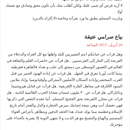
لا أريد فرض أي شيى عليك ولكن أطلب منك بأن تكون محق وصادق مع نفسك
أولا.
وياريت المسلم يطبق ما ورد بقرآنه وخاصة (لا إكراه بالدين)
ي
بياع صرامي عتيقة
:
ق
26 أبريل، 2015 الساعة
و
وهل قرات عن خيانتكم انتم النصيريين للبلد واهلها مع كل الغزاة والدخلاء من
ل
الفرنجة إلى التتار إلى الفرنسيين .. هل قرأت عن حاضرات العلم والثقافة في
العالم في العصور الوسطى من دمشق إلى حلب و بغداد فالقاهرة فقرطبة
بينما كانت أوربا تفرق في الجهل ..هل قرات عن إبادة الهنود الحمر من قبل
الغرب المتحضر وإبادة السكان الأصليين لأسترالي وأوقيانوسيا .وإباد ملايين
السود الأفارقة في مجاهل القارة الإفريقية ..هل قرأت عن قنابل هيروشيما
وناغازاكي .هل قرأت عن ٣٠ مليون غنسان ضحايا الحرب العالمية الثانية .. هل
قرات عن مجازر االفرنجة بحق الحجيج المسلم ..أما عقدة النقص التي ذكرتها
فهي تخصك أنت وهي نتيجة إصابتك بمرض الحقارة والذل والعجز أمام تاريخ
الإسلام وعظمته مما يولد عندك هذا الحقد الدفين ويتظاهر بأعراض العواء
المستمر والهياج والتشنج مع هز الذنب و لا تنتهي النوبة إلا بضربة بالحذاء على
مؤخرتك