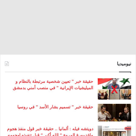
نيوميديا
حقيقة خبر ” تعيين شخصية مرتبطة بالنظام و
الميليشيات الإيرانية ” في منصب أمني بدمشق
حقيقة خبر ” تسميم بشار الأسد ” في روسيا
دويتشه فيله : ألمانيا .. حقيقة خبر قول منفذ هجوم
ماغديبورغ المروع ” الله أكبر ” قبل تنفيذه لهجومه