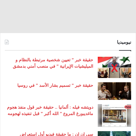
نيوميديا
حقيقة خبر ” تعيين شخصية مرتبطة بالنظام و
الميليشيات الإيرانية ” في منصب أمني بدمشق
حقيقة خبر ” تسميم بشار الأسد ” في روسيا
دويتشه فيله : ألمانيا .. حقيقة خبر قول منفذ هجوم
ماغديبورغ المروع ” الله أكبر ” قبل تنفيذه لهجومه
سي إن إن : ما حقيقة فيديو أول استعراض