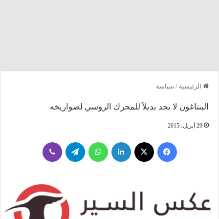
الرئيسية
/
سياسة
البنتاغون لا يجد بديلاً للمحرك الروسي لصواريخه
29 أبريل، 2015
فيسبوك
‫X
لينكدإن
واتساب
تيلقرام
ڤايبر