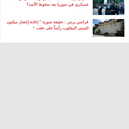
عسكري في سوريا بعد سقوط الأسد؟
فرانس برس : حقيقة صورة ” إعادة إعصار ميلتون
للمبنى المقلوب رأساً على عقب “