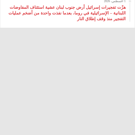
1 أغسطس، 2026
هزّت تفجيرات إسرائيل أرض جنوب لبنان عشية استئناف المفاوضات
اللبنانية – الإسرائيلية في روما، بعدما نفذت واحدة من أضخم عمليات
التفجير منذ وقف إطلاق النار