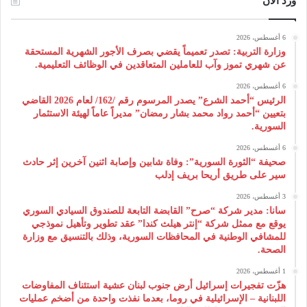
ورد الآن
6 أغسطس، 2026
وزارة التربية: تصدر تعميماً يقضي بصرف الأجور الشهرية المستحقة
عن شهري تموز وآب للعاملين المتعاقدين في الوظائف التعليمية.
6 أغسطس، 2026
الرئيس “أحمد الشرع” يصدر المرسوم رقم /162/ لعام 2026 ‌القاضي
بتعيين “أحمد رواد محمد بشار رمضان” مديراً عاماً لهيئة ‌الاستثمار
السورية.
6 أغسطس، 2026
صحيفة “الثورة السورية”: وفاة شابين وإصابة اثنين آخرين إثر حادث
سير على طريق أريحا بريف إدلب
3 أغسطس، 2026
سانا: مدير شركة “صرح” القابضة التابعة للصندوق السيادي السوري
يوقع مع ممثل شركة “إنتر هيلث كندا” عقد تطوير وتأهيل نموذجي
للمشافي الوطنية في المحافظات السورية، وذلك بالتنسيق مع وزارة
الصحة.
1 أغسطس، 2026
هزّت تفجيرات إسرائيل أرض جنوب لبنان عشية استئناف المفاوضات
اللبنانية – الإسرائيلية في روما، بعدما نفذت واحدة من أضخم عمليات