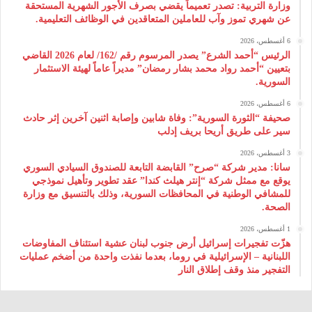
وزارة التربية: تصدر تعميماً يقضي بصرف الأجور الشهرية المستحقة
عن شهري تموز وآب للعاملين المتعاقدين في الوظائف التعليمية.
6 أغسطس، 2026
الرئيس “أحمد الشرع” يصدر المرسوم رقم /162/ لعام 2026 ‌القاضي
بتعيين “أحمد رواد محمد بشار رمضان” مديراً عاماً لهيئة ‌الاستثمار
السورية.
6 أغسطس، 2026
صحيفة “الثورة السورية”: وفاة شابين وإصابة اثنين آخرين إثر حادث
سير على طريق أريحا بريف إدلب
3 أغسطس، 2026
سانا: مدير شركة “صرح” القابضة التابعة للصندوق السيادي السوري
يوقع مع ممثل شركة “إنتر هيلث كندا” عقد تطوير وتأهيل نموذجي
للمشافي الوطنية في المحافظات السورية، وذلك بالتنسيق مع وزارة
الصحة.
1 أغسطس، 2026
هزّت تفجيرات إسرائيل أرض جنوب لبنان عشية استئناف المفاوضات
اللبنانية – الإسرائيلية في روما، بعدما نفذت واحدة من أضخم عمليات
التفجير منذ وقف إطلاق النار