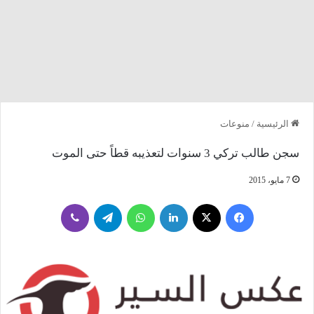
الرئيسية
/
منوعات
سجن طالب تركي 3 سنوات لتعذيبه قطاً حتى الموت
7 مايو، 2015
فيسبوك
‫X
لينكدإن
واتساب
تيلقرام
ڤايبر