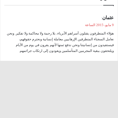
ي
عثمان
:
ق
9 مايو، 2015 الساعة
و
هؤلاء المتطرفون يقتلون أسراهم الأبرياء، بلا رحمة ولا محاكمة ولا تفكير. ونحن
ل
نعامل السجناء المتطرفين الإرهابيين معاملة إنسانية ونحترم حقوقهم،
فيستفيدون من إنسانيتنا ونحن ندفع ثمنها لأنهم يفرون في يوم من الأيام
ويلتحقون ببقية المجرمين المتأسلمين ويعودون إلى ارتكاب جرائمهم.