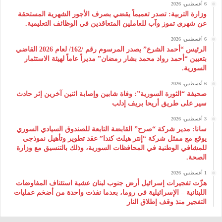
6 أغسطس، 2026
وزارة التربية: تصدر تعميماً يقضي بصرف الأجور الشهرية المستحقة
عن شهري تموز وآب للعاملين المتعاقدين في الوظائف التعليمية.
6 أغسطس، 2026
الرئيس “أحمد الشرع” يصدر المرسوم رقم /162/ لعام 2026 ‌القاضي
بتعيين “أحمد رواد محمد بشار رمضان” مديراً عاماً لهيئة ‌الاستثمار
السورية.
6 أغسطس، 2026
صحيفة “الثورة السورية”: وفاة شابين وإصابة اثنين آخرين إثر حادث
سير على طريق أريحا بريف إدلب
3 أغسطس، 2026
سانا: مدير شركة “صرح” القابضة التابعة للصندوق السيادي السوري
يوقع مع ممثل شركة “إنتر هيلث كندا” عقد تطوير وتأهيل نموذجي
للمشافي الوطنية في المحافظات السورية، وذلك بالتنسيق مع وزارة
الصحة.
1 أغسطس، 2026
هزّت تفجيرات إسرائيل أرض جنوب لبنان عشية استئناف المفاوضات
اللبنانية – الإسرائيلية في روما، بعدما نفذت واحدة من أضخم عمليات
التفجير منذ وقف إطلاق النار