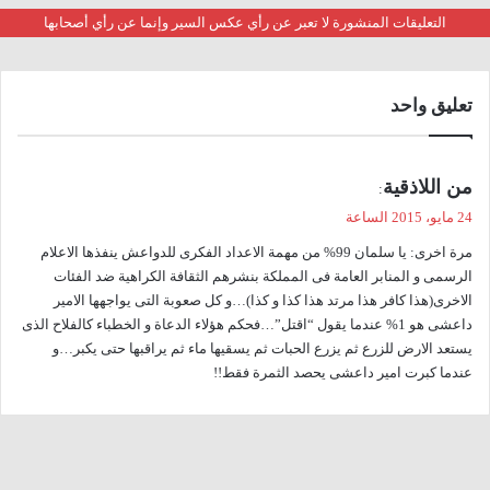
التعليقات المنشورة لا تعبر عن رأي عكس السير وإنما عن رأي أصحابها
تعليق واحد
ي
من اللاذقیة
:
ق
24 مايو، 2015 الساعة
و
مرة اخری: یا سلمان 99% من مهمة الاعداد الفکری للدواعش ینفذها الاعلام
ل
الرسمی و المنابر العامة فی المملکة بنشرهم الثقافة الکراهیة ضد الفئات
الاخری(هذا کافر هذا مرتد هذا کذا و کذا)…و کل صعوبة التی یواجهها الامیر
داعشی هو 1% عندما یقول “اقتل”…فحکم هؤلاء الدعاة و الخطباء کالفلاح الذی
یستعد الارض للزرع ثم یزرع الحبات ثم یسقیها ماء ثم یراقبها حتی یکبر…و
عندما کبرت امیر داعشی یحصد الثمرة فقط!!