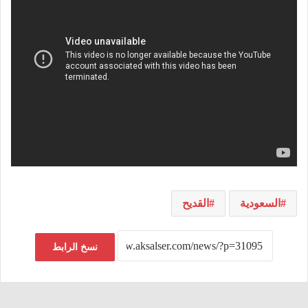
السعودية
القديح
نسخ الرابط