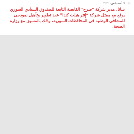
3 أغسطس، 2026
سانا: مدير شركة “صرح” القابضة التابعة للصندوق السيادي السوري
يوقع مع ممثل شركة “إنتر هيلث كندا” عقد تطوير وتأهيل نموذجي
للمشافي الوطنية في المحافظات السورية، وذلك بالتنسيق مع وزارة
الصحة.