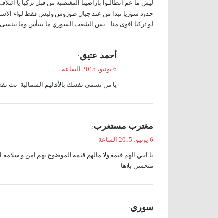
ليش ما عم اتطالبوا بأراضينا المغتصبه من قبل تركيا يا ائتلا
ل
حدود سوريا تبدا من عند جبال طوروس وليس فقط لواء الاسك
لو تركيا اقوى منا .. بس الشعب السوري ما بييأس وما بينسى
ي
أحمد عتيق
:
ق
6 يونيو، 2015 الساعة
و
يا من تسمي نفسك بالأقاليم الشمالية انت ت
ل
ي
مغترب مستغرب
:
ق
6 يونيو، 2015 الساعة
و
يا اخي الهم قيمة ولا مالهم قيمة الموضوع يهم امن و سلامة ا
ل
منحسن بلاها
ي
سوري
:
ق