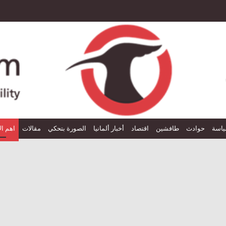
اسة
حوادث
طافشين
اقتصاد
أخبار ألمانيا
الصورة بتحكي
مقالات
اهم ال