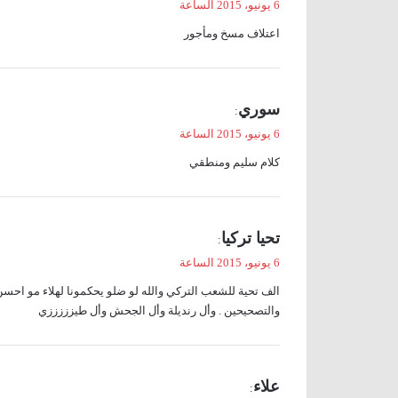
6 يونيو، 2015 الساعة
و
اعتلاف مسخ ومأجور
ل
ي
سوري
:
ق
6 يونيو، 2015 الساعة
و
كلام سليم ومنطقي
ل
ي
تحيا تركيا
:
ق
6 يونيو، 2015 الساعة
و
الف تحية للشعب التركي والله لو ضلو يحكمونا لهلاء مو احسن
ل
والتصحيحين . وأل رنديلة وأل الجحش وأل طيزززززي
ي
علاء
: