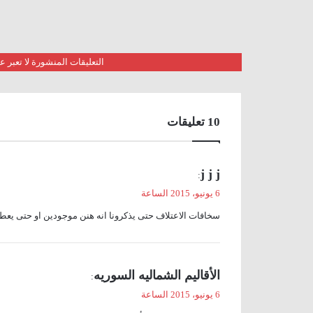
التعليقات المنشورة لا تعبر
‫10 تعليقات
ي
j j j
:
ق
6 يونيو، 2015 الساعة
و
سخافات الاعتلاف حتى يذكرونا انه هنن موجودين او حتى يعطو
ل
ي
الأقاليم الشماليه السوريه
:
ق
6 يونيو، 2015 الساعة
و