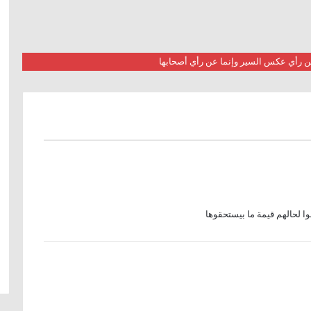
 عن رأي عكس السير وإنما عن رأي أصحابها
ا لحالهم قيمة ما بيستحقوها