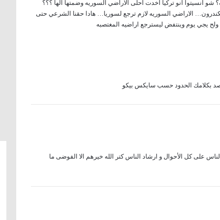
ف؟ شو انسيتوا انو تركيا اخدت احلى الاراضي السوريه وضمتها الها ؟؟؟
ندرون… الاراضي السوريه لازم ترجع لسوريا… هادا حقنا الشرعي حتى
 ولح يجي يوم وينتفض ليسترجع اراضيه المغتصبه
قصد بكلامك الحدود حسب سايكس بيكو
لناس على كل الأحوال و ارشاد الناس كتر الله خيرهم الا الفوضى ما