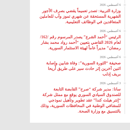
6 أغسطس، 2026
وزارة التربية: تصدر تعميماً يقضي بصرف الأجور
الشهرية المستحقة عن شهري تموز وآب للعاملين
المتعاقدين في الوظائف التعليمية.
6 أغسطس، 2026
الرئيس “أحمد الشرع” يصدر المرسوم رقم /162/
لعام 2026 ‌القاضي بتعيين “أحمد رواد محمد بشار
رمضان” مديراً عاماً لهيئة ‌الاستثمار السورية.
6 أغسطس، 2026
صحيفة “الثورة السورية”: وفاة شابين وإصابة
اثنين آخرين إثر حادث سير على طريق أريحا
بريف إدلب
3 أغسطس، 2026
سانا: مدير شركة “صرح” القابضة التابعة
للصندوق السيادي السوري يوقع مع ممثل شركة
“إنتر هيلث كندا” عقد تطوير وتأهيل نموذجي
للمشافي الوطنية في المحافظات السورية، وذلك
بالتنسيق مع وزارة الصحة.