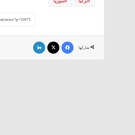
تركيا
سوريا
فيسبوك
‫X
لينكدإن
شاركها