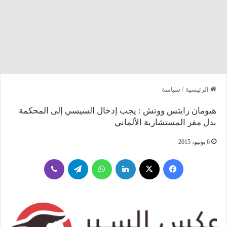
الرئيسية
/
سياسة
هيومان رايتس ووتش : يجب إدخال السيسي إلى المحكمة
بدل مقر المستشارية الألماني
6 يونيو، 2015
فيسبوك
‫X
لينكدإن
واتساب
تيلقرام
ڤايبر