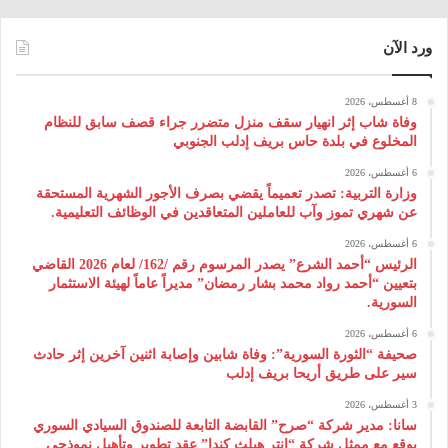
ورد الآن
8 أغسطس، 2026
وفاة شاب إثر انهيار سقف منزل متضرر جراء قصف سابق للنظام
المخلوع في بلدة حاس بريف إدلب الجنوبي
6 أغسطس، 2026
وزارة التربية: تصدر تعميماً يقضي بصرف الأجور الشهرية المستحقة
عن شهري تموز وآب للعاملين المتعاقدين في الوظائف التعليمية.
6 أغسطس، 2026
الرئيس “أحمد الشرع” يصدر المرسوم رقم /162/ لعام 2026 ‌القاضي
بتعيين “أحمد رواد محمد بشار رمضان” مديراً عاماً لهيئة ‌الاستثمار
السورية.
6 أغسطس، 2026
صحيفة “الثورة السورية”: وفاة شابين وإصابة اثنين آخرين إثر حادث
سير على طريق أريحا بريف إدلب
3 أغسطس، 2026
سانا: مدير شركة “صرح” القابضة التابعة للصندوق السيادي السوري
يوقع مع ممثل شركة “إنتر هيلث كندا” عقد تطوير وتأهيل نموذجي