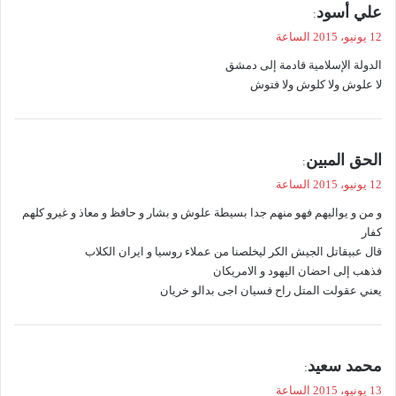
ي
علي أسود
:
ق
12 يونيو، 2015 الساعة
و
الدولة الإسلامية قادمة إلى دمشق
ل
لا علوش ولا كلوش ولا فتوش
ي
الحق المبين
:
ق
12 يونيو، 2015 الساعة
و
و من و يواليهم فهو منهم جدا بسيطة علوش و بشار و حافظ و معاذ و غيرو كلهم
ل
كفار
قال عبيقاتل الجيش الكر ليخلصنا من عملاء روسيا و ايران الكلاب
فذهب إلى احضان اليهود و الامريكان
يعني عقولت المتل راح فسيان اجى بدالو خريان
ي
محمد سعيد
:
ق
13 يونيو، 2015 الساعة