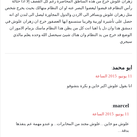
زهران علوش خرج من هذه المناطق المحاصرة رغم كل القصف إلا اذا حثالة
رأس النظام قد قبضوا ليغضوا البصر عنه او ان النظام متهالك بحيث يخرج شخص
مثل زهران علوش ويسافر الى الاردن والدول المجاورة ليصل الى لندن اي انه
حصل على تأشيرة اوربية وقريبا ستسمع ايها العصفور خرج ان زهران علوش في
دمشق هذا وان دل يا اهبا انت كل من يظن هذا النظام ماسك بزمام الامور ان
الوضع قد خرج من يد النظام وان هناك شيئ سيحصل الله وحده يعلم مالذي
سيجري
ي
ابو محمد
:
ق
11 يونيو، 2015 الساعة
و
انا بقول علوش اكبر خاين و بكرة بتشوفو
ل
ي
marcel
:
ق
11 يونيو، 2015 الساعة
و
علوش مو خاين…علوش مجند من المخابرات…و عندو مهمة عم ينفذها
ل
بدقة…