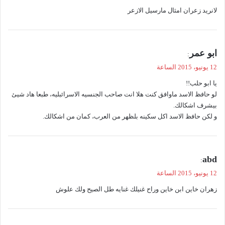
لانريد زعران امثال مارسيل الازعر
ي
ابو عمر
:
ق
12 يونيو، 2015 الساعة
و
يا ابو حلب!!
ل
لو حافظ الاسد ماوافق كنت هلا انت صاحب الجنسيه الاسرائبليه، طبعا هاد شيئ
بيشرف اشكالك.
و لكن حافظ الاسد اكل سكينه بلظهر من العرب، كمان من اشكالك.
ي
abd
:
ق
12 يونيو، 2015 الساعة
و
زهران خاين ابن خاين وراح غنيلك غنايه طل الصيح ولك علوش
ل