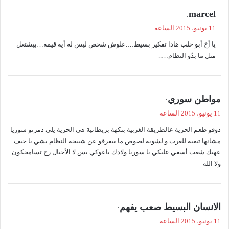
ي
marcel
:
ق
11 يونيو، 2015 الساعة
و
يا أخ أبو حلب هادا تفكير بسيط….علوش شخص ليس له أية قيمة…بيشتغل
ل
متل ما بدّو النظام…..
ي
مواطن سوري
:
ق
11 يونيو، 2015 الساعة
و
دوقو طعم الحرية عالطريقة الغربية بنكهة بريطانية هي الحرية يلي دمرتو سوريا
ل
مشانها تبعية للغرب و لشوية لصوص ما بيفرقو عن شبيحة النظام بشي يا حيف
عهيك شعب أسفي عليكي يا سوريا ولادك باعوكي بس لا الأجيال رح تسامحكون
ولا الله
ي
الانسان البسيط صعب يفهم
:
ق
11 يونيو، 2015 الساعة
و