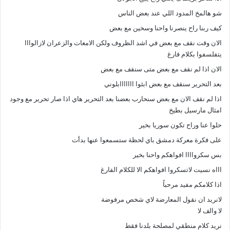
شو هالمخ المدود اللي عند بعض الناس
كيف ربنا راح ينصرنا واحنا وسخين مع بعض
الان وقت نقف مع بعض في اشد الظروف ولكن الامعات والزعران لازالوااا
يتفلسفوا بكلام فارغ
الان اذا لم نقف مع بعض متى سنقف مع بعض
بعد التحرير سنقف مع بعض ابئوا ااااااابلوني
اذا لم نقف الان مع بعض سنحارب بعضنا بعد التحرير هاي اذا صار تحرير مع وجود
امثال مارسيل بطيخ
حلوا عنا وراح تكون سوريا بخير
على فكرة معركة دمشق باي لحظة ستسمعوا عنها بدأت
بس سكرواااا افواهكم واحنا بخير
اااه نسيت لاتسكروا افواهكم الا للكلام الفارغ
اذا كلامكم مفيد مرحباً
لانريد ان نقول المعارضة لاي شخص مرفوضة
لا والف لا
نريد كلام منطقي لمصلحة بلدنا فقط