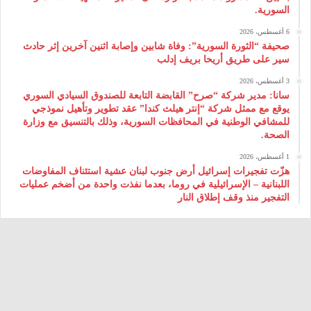
السورية.
6 أغسطس، 2026
صحيفة “الثورة السورية”: وفاة شابين وإصابة اثنين آخرين إثر حادث
سير على طريق أريحا بريف إدلب
3 أغسطس، 2026
سانا: مدير شركة “صرح” القابضة التابعة للصندوق السيادي السوري
يوقع مع ممثل شركة “إنتر هيلث كندا” عقد تطوير وتأهيل نموذجي
للمشافي الوطنية في المحافظات السورية، وذلك بالتنسيق مع وزارة
الصحة.
1 أغسطس، 2026
هزّت تفجيرات إسرائيل أرض جنوب لبنان عشية استئناف المفاوضات
اللبنانية – الإسرائيلية في روما، بعدما نفذت واحدة من أضخم عمليات
التفجير منذ وقف إطلاق النار