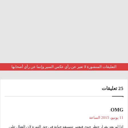
التعليقات المنشورة لا تعبر عن رأي عكس السير وإنما عن رأي أصحابها
‫25 تعليقات
ي
OMG
:
ق
11 يونيو، 2015 الساعة
و
اذا لم يعد بقرار حظر جوي فيعتبر تنسيقه خيانة في حق الثورة لان القتال على