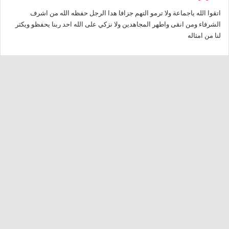
و
اتقوا الله ياجماعة ولا ترمو التهم جزافا هدا الرجل حفظه الله من اشرف
ل
الشرفاء ومن انقی واطهر المجاهدين ولا نزكي علی الله احد ربنا يحفظو ويكثر
لنا من امثاله