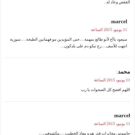
القفص وعاد له ..
ي
marcel
:
ق
11 يونيو، 2015 الساعة
و
سيعود ياأخ لأنو طالع بمهمة….حتى المؤيدين مو فهمانين الطبخة…..سورية
ل
انتهت للأسف….رح تبكو دم على بلدكون…
ي
محمد
:
ق
11 يونيو، 2015 الساعة
و
اللهم افضح كل الصحوات يا رب
ل
ي
marcel
:
ق
11 يونيو، 2015 الساعة
و
جاسوس مخابرات قذر هو و معاذ الخطيب…..مكشوفين….
ل