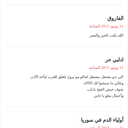
ي
الفاروق
:
ق
11 يونيو، 2015 الساعة
و
الله يكتب الخير والنصر
ل
ي
ادلبي حر
:
ق
11 يونيو، 2015 الساعة
و
الي بدو يشتغل بيشتغل لحالو مو بروح بلقلق للغرب ليأخذ الأذن .
ل
وبلكي ما سمحوا لك ااااااه
شوف جيش الفتح بادلب
وأعمال متلو يا خاين
ي
أولياء الدم في سوريا
:
ق
11 يونيو، 2015 الساعة