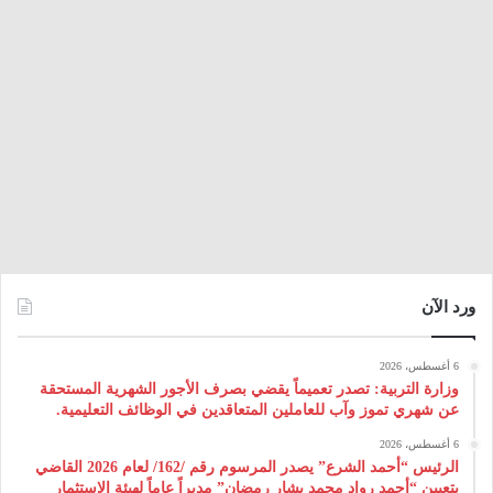
ورد الآن
6 أغسطس، 2026
وزارة التربية: تصدر تعميماً يقضي بصرف الأجور الشهرية المستحقة
عن شهري تموز وآب للعاملين المتعاقدين في الوظائف التعليمية.
6 أغسطس، 2026
الرئيس “أحمد الشرع” يصدر المرسوم رقم /162/ لعام 2026 ‌القاضي
بتعيين “أحمد رواد محمد بشار رمضان” مديراً عاماً لهيئة ‌الاستثمار