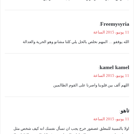
ي
Freemysyria
:
ق
11 يونيو، 2015 الساعة
و
الله يوفقو … المهم نخلص بالحل يلي كلنا مشانو وهو الحرية والعدالة
ل
ي
kamel kamel
:
ق
11 يونيو، 2015 الساعة
و
اللهم آلف بين قلوبنا واصرنا على القوم الظالمين
ل
ي
تاهو
:
ق
11 يونيو، 2015 الساعة
و
اولا بالنسبة للمعلق عصفور خرج يجب ان تسأل نفسك انه كيف شخص مثل
ل