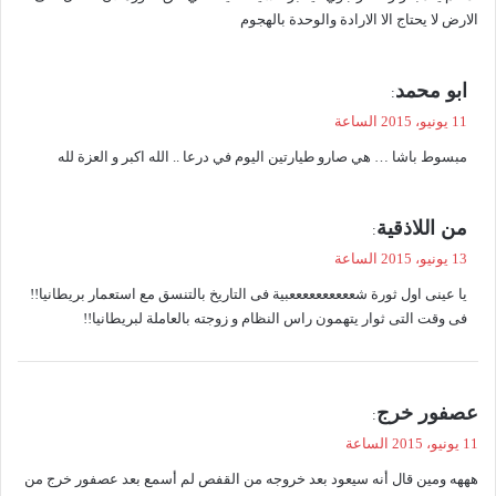
ل
الارض لا يحتاج الا الارادة والوحدة بالهجوم
ي
ابو محمد
:
ق
11 يونيو، 2015 الساعة
و
مبسوط باشا … هي صارو طيارتين اليوم في درعا .. الله اكبر و العزة لله
ل
ي
من اللاذقیة
:
ق
13 يونيو، 2015 الساعة
و
یا عینی اول ثورة شععععععععععبیة فی التاریخ بالتنسق مع استعمار بریطانیا!!
ل
فی وقت التی ثوار یتهمون راس النظام و زوجته بالعاملة لبریطانیا!!
ي
عصفور خرج
:
ق
11 يونيو، 2015 الساعة
و
هههه ومين قال أنه سيعود بعد خروجه من القفص لم أسمع بعد عصفور خرج من
ل