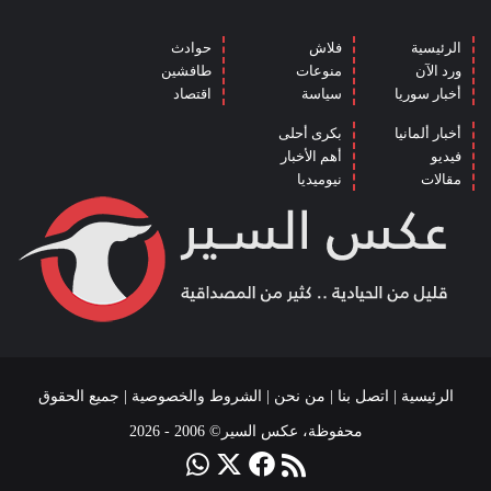
الرئيسية
فلاش
حوادث
ورد الآن
منوعات
طافشين
أخبار سوريا
سياسة
اقتصاد
أخبار ألمانيا
بكرى أحلى
فيديو
أهم الأخبار
مقالات
نيوميديا
الرئيسية
|
اتصل بنا
|
من نحن
|
الشروط والخصوصية
| جميع الحقوق
محفوظة، عكس السير© 2006 - 2026