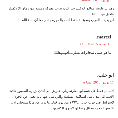
و
زهران علوش منافق لو فيك خير كنت بدءت معركة دمشق من زمان الا يكفيك
ل
ماقتل من أبنائنا
لن يفيدك الغرب وسوف تسقط أنت والمجرم بشار معا أن شاء الله
ي
marcel
:
ق
11 يونيو، 2015 الساعة
و
ما هو عميل لمخابرات بشار….أفهموها؛؛؛؛
ل
ي
ابو حلب
:
ق
11 يونيو، 2015 الساعة
و
اتسائل فقط هل نتسطيع مقارنة زيارة علوش الى لندن بزيارة المقبور حافظ
ل
الاسد الى لندن قبل استلامه السلطة والتي قيل عنها بانه تخلى عن الجولان
لاسرائيل في حرب حزيران١٩٦٧ من دون قتال .يا ترى عن ماذا سيتخلى الان
علوش؟ مجرد سؤال ربما لن لايروق للكثيرين.