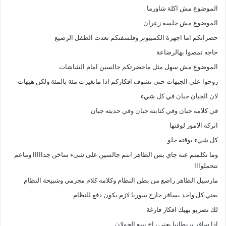
الموضوع مش اكلة شاورما
ل
الموضوع مش جلسة زعران
حضراتكم اما اجهزة الكمبيوتر وفلسفتكم تعدت الطفل الرضيع
حاجه تمصوا بهالرضاعة
الموضوع مش سهل مثل ماحضرتكم جالسين امام الشاشات
روحوا على الجبهات حتى نشوف افكاركم اذا ماتغيرت مئة بالمئة ولكن هيهات
لان الجبان جبان في كل شيء
في كلامه جبان وفي كتابته جبان وفي حديثه جبان
اتركه الامور لوقتها
كل شيء بوقته حلو
وما تكلمتم عنه جاي بس الظاهر انتم جالسين على شيء ساخن جدااااا وماعم
تتحملوااا
مارسيل الظاهر راضع من بطن النظام وكلامه كلام مجرمي وشبيحة النظام
يعني كل واحد بسافر خارج سوريا لازم يكون دفع للنظام
لك تضربو بهيك افكار فارغة
اذا سافر بريطانيا يعني راح يبيع الجولان