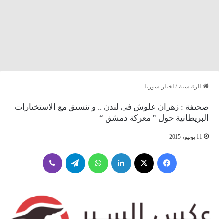
الرئيسية
/
اخبار سوريا
صحيفة : زهران علوش في لندن .. و تنسيق مع الاستخبارات
البريطانية حول ” معركة دمشق “
11 يونيو، 2015
فيسبوك
‫X
لينكدإن
واتساب
تيلقرام
ڤايبر