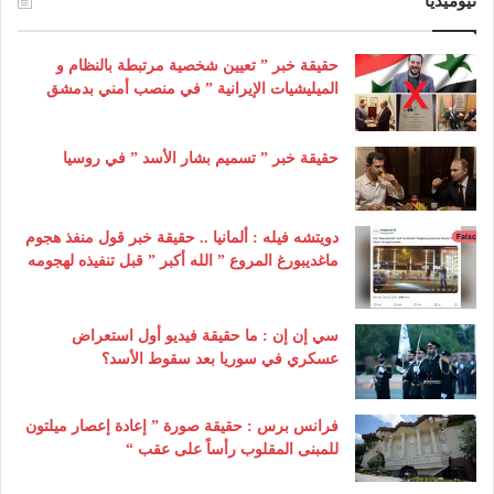
نيوميديا
حقيقة خبر ” تعيين شخصية مرتبطة بالنظام و
الميليشيات الإيرانية ” في منصب أمني بدمشق
حقيقة خبر ” تسميم بشار الأسد ” في روسيا
دويتشه فيله : ألمانيا .. حقيقة خبر قول منفذ هجوم
ماغديبورغ المروع ” الله أكبر ” قبل تنفيذه لهجومه
سي إن إن : ما حقيقة فيديو أول استعراض
عسكري في سوريا بعد سقوط الأسد؟
فرانس برس : حقيقة صورة ” إعادة إعصار ميلتون
للمبنى المقلوب رأساً على عقب “