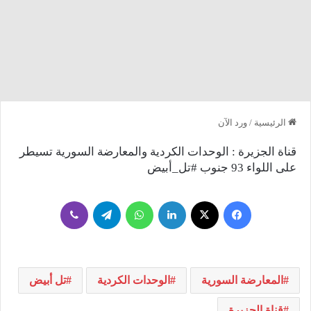
الرئيسية
/
ورد الآن
قناة الجزيرة : الوحدات الكردية والمعارضة السورية تسيطر
على اللواء 93 جنوب #تل_أبيض
فيسبوك
‫X
لينكدإن
واتساب
تيلقرام
ڤايبر
المعارضة السورية
الوحدات الكردية
تل أبيض
قناة الجزيرة