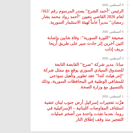
6 أغسطس، 2026
الرئيس “أحمد الشرع” يصدر المرسوم رقم /162/
لعام 2026 ‌القاضي بتعيين “أحمد رواد محمد بشار
رمضان” مديراً عاماً لهيئة ‌الاستثمار السورية.
6 أغسطس، 2026
صحيفة “الثورة السورية”: وفاة شابين وإصابة
اثنين آخرين إثر حادث سير على طريق أريحا
بريف إدلب
3 أغسطس، 2026
سانا: مدير شركة “صرح” القابضة التابعة
للصندوق السيادي السوري يوقع مع ممثل شركة
“إنتر هيلث كندا” عقد تطوير وتأهيل نموذجي
للمشافي الوطنية في المحافظات السورية، وذلك
بالتنسيق مع وزارة الصحة.
1 أغسطس، 2026
هزّت تفجيرات إسرائيل أرض جنوب لبنان عشية
استئناف المفاوضات اللبنانية – الإسرائيلية في
روما، بعدما نفذت واحدة من أضخم عمليات
التفجير منذ وقف إطلاق النار