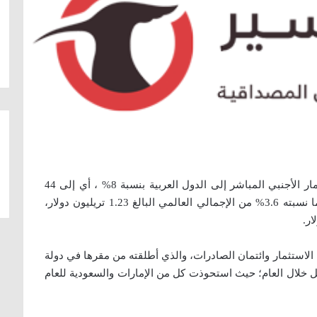
كشف تقرير، اليوم الأحد، عن تراجع تدفقات الاستثمار الأجنبي المباشر إلى الدول العربية بنسبة 8% ، أي إلى 44
مليار دولار عام 2014، مقارنة بالعام 2013، لتمثل ما نسبته 3.6% من الإجمالي العالمي البالغ 1.23 تريليون دولار،
لاستثمار وائتمان الصادرات، والذي أطلقته من مقرها في دولة
صل خلال العام؛ حيث استحوذت كل من الإمارات والسعودية للعام