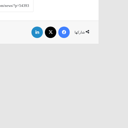
فيسبوك
‫X
لينكدإن
شاركها