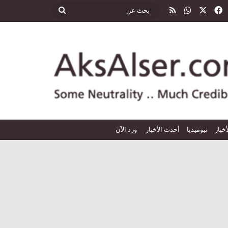
‫X
فيسبوك
واتساب
ملخص الموقع RSS
بحث
عن
أخبار
نيوميديا
أحدث الأخبار
ورد الآن