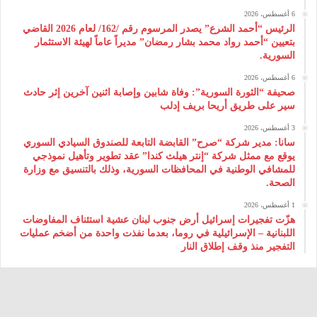
6 أغسطس، 2026
الرئيس “أحمد الشرع” يصدر المرسوم رقم /162/ لعام 2026 ‌القاضي
بتعيين “أحمد رواد محمد بشار رمضان” مديراً عاماً لهيئة ‌الاستثمار
السورية.
6 أغسطس، 2026
صحيفة “الثورة السورية”: وفاة شابين وإصابة اثنين آخرين إثر حادث
سير على طريق أريحا بريف إدلب
3 أغسطس، 2026
سانا: مدير شركة “صرح” القابضة التابعة للصندوق السيادي السوري
يوقع مع ممثل شركة “إنتر هيلث كندا” عقد تطوير وتأهيل نموذجي
للمشافي الوطنية في المحافظات السورية، وذلك بالتنسيق مع وزارة
الصحة.
1 أغسطس، 2026
هزّت تفجيرات إسرائيل أرض جنوب لبنان عشية استئناف المفاوضات
اللبنانية – الإسرائيلية في روما، بعدما نفذت واحدة من أضخم عمليات
التفجير منذ وقف إطلاق النار