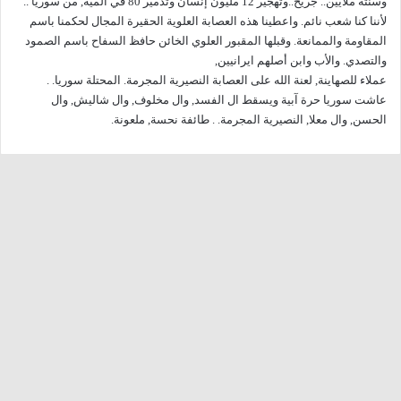
وسنته ملايين.. جريح..وتهجير 12 مليون إنسان وتدمير 80 في المية, من سوريا ..
لأننا كنا شعب نائم. واعطينا هذه العصابة العلوية الحقيرة المجال لحكمنا باسم
المقاومة والممانعة. وقبلها المقبور العلوي الخائن حافظ السفاح باسم الصمود
والتصدي. والأب وابن أصلهم ايرانيين,
عملاء للصهاينة, لعنة الله على العصابة النصيرية المجرمة. المحتلة سوريا. .
عاشت سوريا حرة آبية ويسقط ال الفسد, وال مخلوف, وال شاليش, وال
الحسن, وال معلا, النصيرية المجرمة. . طائفة نحسة, ملعونة.