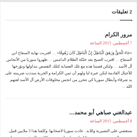
‫2 تعليقات
ي
مرور الكرام
:
ق
7 أغسطس، 2015 الساعة
و
«جَاءَ الْحَقُّ وَزَهَقَ الْبَاطِلُ إِنَّ الْبَاطِلَ كَانَ زَهُوقًا» … اقتربت نهاية السفاح ابن
ل
السفاح … اقترب الصبح بعد حلكة الظلام الدامس … طهروا سوريا من الأنجاس
آل الأسد … ولتكن قصتنا هذه مع تلك العصابة كتلك القصص نتداولها ونؤرخها
للأجيال القادمة لتكن عبرة لنا ولهم أن ثمن الكرامة و الحرية سددت ضريبته على
يد شرفاء وأبطال سوريا كي تتحرر من انجس مخلوقات الأرض آل الأسد لعنهم
الله …
ي
عبدالغني صباهي أبو محمد...
:
ق
8 أغسطس، 2015 الساعة
و
ستقضي على النصيرية وللابد.. عادت سوريا لاصحابها. وكلفنا هذا 3 ملايين قتيل..
ل