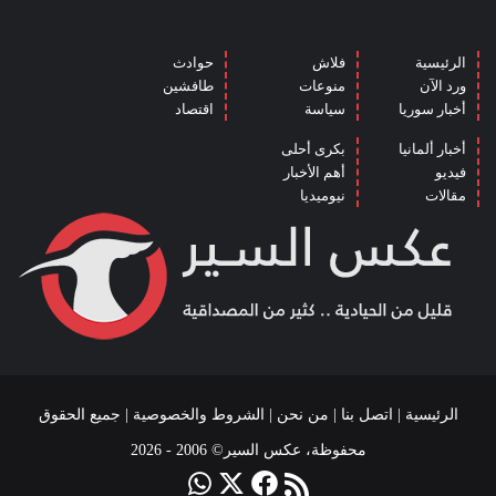
الرئيسية
فلاش
حوادث
ورد الآن
منوعات
طافشين
أخبار سوريا
سياسة
اقتصاد
أخبار ألمانيا
بكرى أحلى
فيديو
أهم الأخبار
مقالات
نيوميديا
الرئيسية
|
اتصل بنا
|
من نحن
|
الشروط والخصوصية
| جميع الحقوق
محفوظة، عكس السير© 2006 - 2026