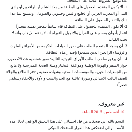
غداً توضع الشروط التالية على البطاقة:
ل
1- ألا يكون المتقدم للحصول على البطاقة من بلاد الشام أو الرافدين أو وادي
النيل أو المغرب العربي أو الخليج واليمن وجيبوتي والصومال، ويسمح لما عدا
ذلك بالتقدم للحصول على البطاقة.
2- ألا يكون المتقدم للحصول على البطاقة قام سابقاً بتفجير نفسه تفجيراً
انتحارياً، وأن يقسم على القرآن والإنجيل والتوراة أنه لا يدعم الإرهاب وأنه لا
يحب الكباب
3- أن يسجد المتقدم للطلب على صور القيادات الحكيمة من الأمراء والملوك
والرؤساء الرائعين الذين سمحوا بإصدار هذه البطاقة.
4 – أن يرفق صاحب الطلب الأوراق الثبوتية التالية: صور شخصية عدد29، صورة
جواز السفر والهوية الوطنية وموافقة المختار وهيئة الصحة المدرسية ولا مانع
من الجمعيات الخيرية والمؤسسات المدنية وشهادة صحية ودفتر الطلائع والجلاء
للصف الثالث الابتدائي وصورة عائلية مع الجد والست والأولاد والأحفاد (سيلفي
حصراً).
ي
غير معروف
:
ق
10 أغسطس، 2015 الساعة
و
اقسم بالله اني ضحكت من قل احسائي على هذا التعليق الواقعي لحال هذه
ل
الأمة….والي اضحكني هذا القرار المضحك المبكي….