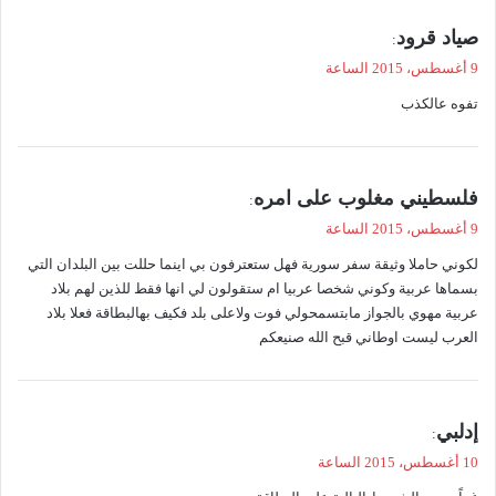
ي
صياد قرود
:
ق
9 أغسطس، 2015 الساعة
و
تفوه عالكذب
ل
ي
فلسطيني مغلوب على امره
:
ق
9 أغسطس، 2015 الساعة
و
لكوني حاملا وثيقة سفر سورية فهل ستعترفون بي اينما حللت بين البلدان التي
ل
بسماها عربية وكوني شخصا عربيا ام ستقولون لي انها فقط للذين لهم بلاد
عربية مهوي بالجواز مابتسمحولي فوت ولاعلى بلد فكيف بهالبطاقة فعلا بلاد
العرب ليست اوطاني قبح الله صنيعكم
ي
إدلبي
:
ق
10 أغسطس، 2015 الساعة
و