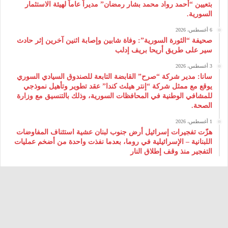
بتعيين “أحمد رواد محمد بشار رمضان” مديراً عاماً لهيئة ‌الاستثمار
السورية.
6 أغسطس، 2026
صحيفة “الثورة السورية”: وفاة شابين وإصابة اثنين آخرين إثر حادث
سير على طريق أريحا بريف إدلب
3 أغسطس، 2026
سانا: مدير شركة “صرح” القابضة التابعة للصندوق السيادي السوري
يوقع مع ممثل شركة “إنتر هيلث كندا” عقد تطوير وتأهيل نموذجي
للمشافي الوطنية في المحافظات السورية، وذلك بالتنسيق مع وزارة
الصحة.
1 أغسطس، 2026
هزّت تفجيرات إسرائيل أرض جنوب لبنان عشية استئناف المفاوضات
اللبنانية – الإسرائيلية في روما، بعدما نفذت واحدة من أضخم عمليات
التفجير منذ وقف إطلاق النار