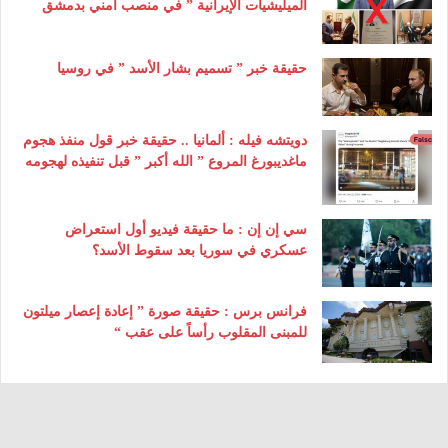
الميليشيات الإيرانية ” في منصب أمني بدمشق
حقيقة خبر ” تسميم بشار الأسد ” في روسيا
دويتشه فيله : ألمانيا .. حقيقة خبر قول منفذ هجوم
ماغديبورغ المروع ” الله أكبر ” قبل تنفيذه لهجومه
سي إن إن : ما حقيقة فيديو أول استعراض
عسكري في سوريا بعد سقوط الأسد؟
فرانس برس : حقيقة صورة ” إعادة إعصار ميلتون
للمبنى المقلوب رأساً على عقب “