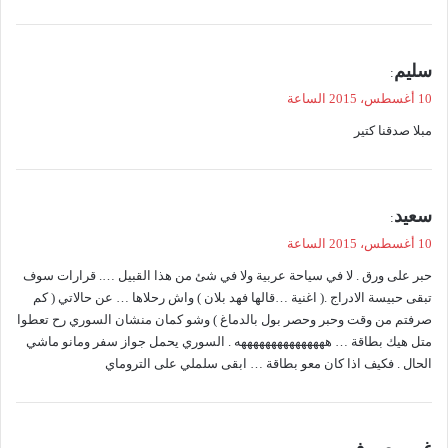
ي
سليم
:
ق
10 أغسطس، 2015 الساعة
و
مبلا صدقنا كتير
ل
ي
سعيد
:
ق
10 أغسطس، 2015 الساعة
و
حبر على ورق . لا في سياحة عربية ولا في شئ من هذا القبيل …. قرارات سوف
ل
تبقى حبيسة الادراج .( اغنية …قالها فهد بلان ) واش رحلاها … عن حالاتي ( كم
صرفتم من وقت وحبر وحصر بول بالدماغ ) وشو كمان منشان السوري رح تعطوا
متل هيك بطاقة … هههههههههههههههه . السوري يحمل جواز سفر ومانو ماشي
الحال . فكيف اذا كان معو بطاقة … ابقى سلملي على التروماي
ي