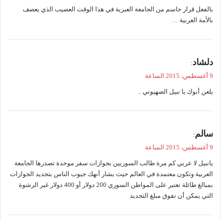
و
بالفعل قرار حاسم من الجامعة العبرية في هذا الوقت العصيب الذي يعصف
ل
بالأمة العربية …
ي
دلشاد
:
ق
9 أغسطس، 2015 الساعة
و
يلعن أبوك يا نبيل الصهيوني ..
ل
ي
سالم
:
ق
9 أغسطس، 2015 الساعة
و
يانبيل لا عربي كم مرة طالب السوريين بجوازات سفر موحدة تصدرها الجامعة
ل
العربية وتكون معتمدة في العالم حيث بشار أنهك جيوب الناس بتجديد الجوازات
بمبالغ طائلة تعتبر على المواطن السوري 200 دولار أو 400 دولار غير الرشوة
التي يمكن أن تفوق مبلغ التجديد