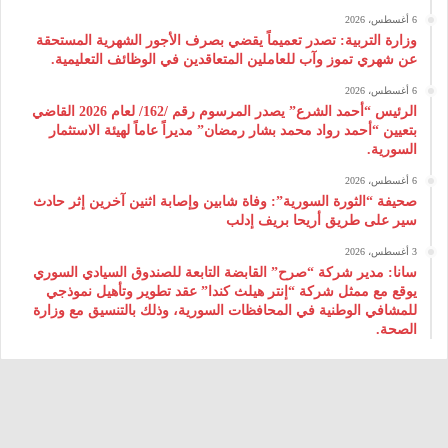
6 أغسطس، 2026
وزارة التربية: تصدر تعميماً يقضي بصرف الأجور الشهرية المستحقة
عن شهري تموز وآب للعاملين المتعاقدين في الوظائف التعليمية.
6 أغسطس، 2026
الرئيس “أحمد الشرع” يصدر المرسوم رقم /162/ لعام 2026 ‌القاضي
بتعيين “أحمد رواد محمد بشار رمضان” مديراً عاماً لهيئة ‌الاستثمار
السورية.
6 أغسطس، 2026
صحيفة “الثورة السورية”: وفاة شابين وإصابة اثنين آخرين إثر حادث
سير على طريق أريحا بريف إدلب
3 أغسطس، 2026
سانا: مدير شركة “صرح” القابضة التابعة للصندوق السيادي السوري
يوقع مع ممثل شركة “إنتر هيلث كندا” عقد تطوير وتأهيل نموذجي
للمشافي الوطنية في المحافظات السورية، وذلك بالتنسيق مع وزارة
الصحة.