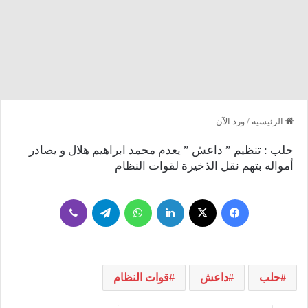
الرئيسية
/
ورد الآن
حلب : تنظيم ” داعش ” يعدم محمد ابراهيم هلال و يصادر
أمواله بتهم نقل الذخيرة لقوات النظام
فيسبوك
‫X
لينكدإن
واتساب
تيلقرام
ڤايبر
‫‏حلب
داعش
قوات النظام