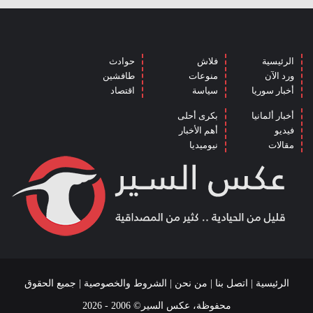
الرئيسية
فلاش
حوادث
ورد الآن
منوعات
طافشين
أخبار سوريا
سياسة
اقتصاد
أخبار ألمانيا
بكرى أحلى
فيديو
أهم الأخبار
مقالات
نيوميديا
الرئيسية
|
اتصل بنا
|
من نحن
|
الشروط والخصوصية
| جميع الحقوق
محفوظة، عكس السير© 2006 - 2026