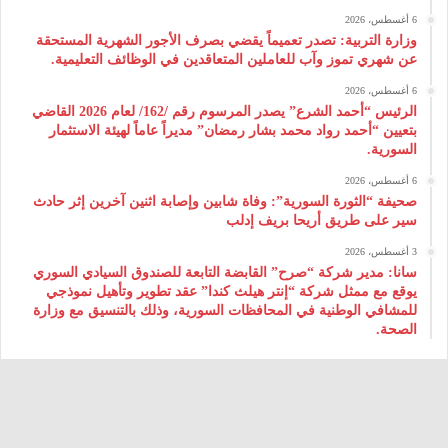
6 أغسطس، 2026
وزارة التربية: تصدر تعميماً يقضي بصرف الأجور الشهرية المستحقة
عن شهري تموز وآب للعاملين المتعاقدين في الوظائف التعليمية.
6 أغسطس، 2026
الرئيس “أحمد الشرع” يصدر المرسوم رقم /162/ لعام 2026 ‌القاضي
بتعيين “أحمد رواد محمد بشار رمضان” مديراً عاماً لهيئة ‌الاستثمار
السورية.
6 أغسطس، 2026
صحيفة “الثورة السورية”: وفاة شابين وإصابة اثنين آخرين إثر حادث
سير على طريق أريحا بريف إدلب
3 أغسطس، 2026
سانا: مدير شركة “صرح” القابضة التابعة للصندوق السيادي السوري
يوقع مع ممثل شركة “إنتر هيلث كندا” عقد تطوير وتأهيل نموذجي
للمشافي الوطنية في المحافظات السورية، وذلك بالتنسيق مع وزارة
الصحة.