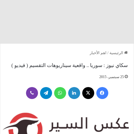
الرئيسية
/
اهم الأخبار
سكاي نيوز : سوريا .. واقعية سيناريوهات التقسيم ( فيديو )
25 سبتمبر، 2015
فيسبوك
‫X
لينكدإن
واتساب
تيلقرام
ڤايبر