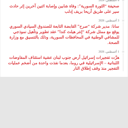
6 أغسطس، 2026
صحيفة “الثورة السورية”: وفاة شابين وإصابة اثنين آخرين إثر حادث
سير على طريق أريحا بريف إدلب
3 أغسطس، 2026
سانا: مدير شركة “صرح” القابضة التابعة للصندوق السيادي السوري
يوقع مع ممثل شركة “إنتر هيلث كندا” عقد تطوير وتأهيل نموذجي
للمشافي الوطنية في المحافظات السورية، وذلك بالتنسيق مع وزارة
الصحة.
1 أغسطس، 2026
هزّت تفجيرات إسرائيل أرض جنوب لبنان عشية استئناف المفاوضات
اللبنانية – الإسرائيلية في روما، بعدما نفذت واحدة من أضخم عمليات
التفجير منذ وقف إطلاق النار