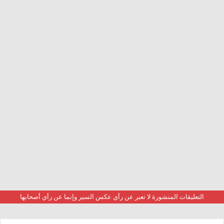
التعليقات المنشورة لا تعبر عن رأي عكس السير وإنما عن رأي أصحابها