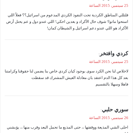
ق
25 سبتمبر، 2015 الساعة
و
قلتللي المناطق الكردية تحت النفوذ الكردي المدعوم من اسرائيل؟؟ فعلاً اللي
ل
استحوا ماتوا! شوف حال الأكراد و بعدين احكي! اللي عندو دول و عم يحتل أرض
الأكراد هو اللي عندو دعم اسرائيل و الشيطان كمان!
ي
كردي وافتخر
:
ق
25 سبتمبر، 2015 الساعة
و
لاخلاص لنا نحن الكرد سوى بوجود كيان كردي خاص بنا يضمن لنا حقوقنا وكرامتنا
ل
بعد كل هذا الدم اعتقد بان معادلة العيش المشترك قد سقطت
فاهلا وسهلا بالتقسيم
ي
سوري حلبي
:
ق
26 سبتمبر، 2015 الساعة
و
احلى الشي المذيعة ووقفتها ،، حتى المذيع ما تحمل البعد وقرب منها ،، يؤبشني
ل