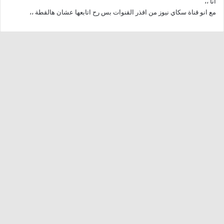
انا ،،
مع انو قناة سكاي نيوز من اقذر القنوات بس رح اتابعها عشان هالقطة ،،