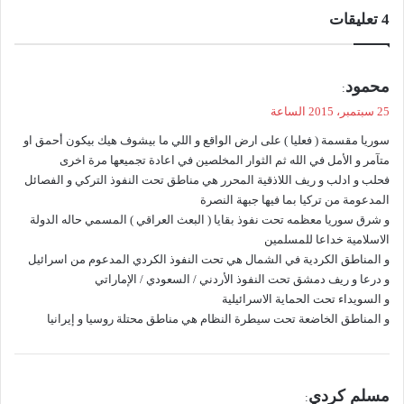
‫4 تعليقات
ي
محمود
:
ق
25 سبتمبر، 2015 الساعة
و
سوريا مقسمة ( فعليا ) على ارض الواقع و اللي ما بيشوف هيك بيكون أحمق او
ل
متآمر و الأمل في الله ثم الثوار المخلصين في اعادة تجميعها مرة اخرى
فحلب و ادلب و ريف اللاذقية المحرر هي مناطق تحت النفوذ التركي و الفصائل
المدعومة من تركيا بما فيها جبهة النصرة
و شرق سوريا معظمه تحت نفوذ بقايا ( البعث العراقي ) المسمي حاله الدولة
الاسلامية خداعا للمسلمين
و المناطق الكردية في الشمال هي تحت النفوذ الكردي المدعوم من اسرائيل
و درعا و ريف دمشق تحت النفوذ الأردني / السعودي / الإماراتي
و السويداء تحت الحماية الاسرائيلية
و المناطق الخاضعة تحت سيطرة النظام هي مناطق محتلة روسيا و إيرانيا
ي
مسلم كردي
: