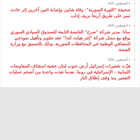
6 أغسطس، 2026
صحيفة “الثورة السورية”: وفاة شابين وإصابة اثنين آخرين إثر حادث
سير على طريق أريحا بريف إدلب
3 أغسطس، 2026
سانا: مدير شركة “صرح” القابضة التابعة للصندوق السيادي السوري
يوقع مع ممثل شركة “إنتر هيلث كندا” عقد تطوير وتأهيل نموذجي
للمشافي الوطنية في المحافظات السورية، وذلك بالتنسيق مع وزارة
الصحة.
1 أغسطس، 2026
هزّت تفجيرات إسرائيل أرض جنوب لبنان عشية استئناف المفاوضات
اللبنانية – الإسرائيلية في روما، بعدما نفذت واحدة من أضخم عمليات
التفجير منذ وقف إطلاق النار