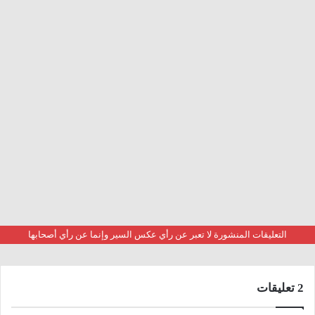
التعليقات المنشورة لا تعبر عن رأي عكس السير وإنما عن رأي أصحابها
‫2 تعليقات