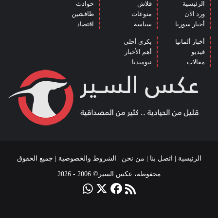
الرئيسية
فلاش
حوادث
ورد الآن
منوعات
طافشين
أخبار سوريا
سياسة
اقتصاد
أخبار ألمانيا
بكرى أحلى
فيديو
أهم الأخبار
مقالات
نيوميديا
الرئيسية
|
اتصل بنا
|
من نحن
|
الشروط والخصوصية
| جميع الحقوق
محفوظة، عكس السير© 2006 - 2026