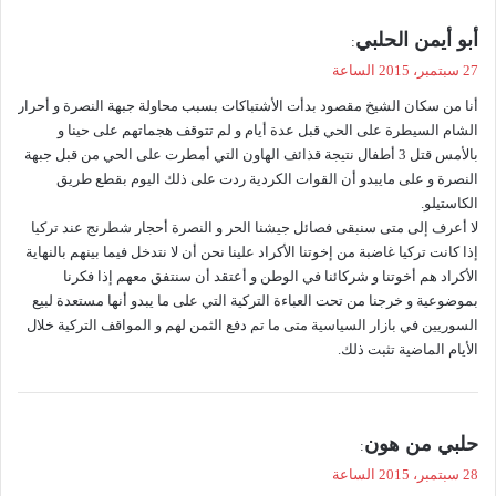
ي
أبو أيمن الحلبي
:
ق
27 سبتمبر، 2015 الساعة
و
أنا من سكان الشيخ مقصود بدأت الأشتباكات بسبب محاولة جبهة النصرة و أحرار
ل
الشام السيطرة على الحي قبل عدة أيام و لم تتوقف هجماتهم على حينا و
بالأمس قتل 3 أطفال نتيجة قذائف الهاون التي أمطرت على الحي من قبل جبهة
النصرة و على مايبدو أن القوات الكردية ردت على ذلك اليوم بقطع طريق
الكاستيلو.
لا أعرف إلى متى سنبقى فصائل جيشنا الحر و النصرة أحجار شطرنج عند تركيا
إذا كانت تركيا غاضبة من إخوتنا الأكراد علينا نحن أن لا نتدخل فيما بينهم بالنهاية
الأكراد هم أخوتنا و شركائنا في الوطن و أعتقد أن سنتفق معهم إذا فكرنا
بموضوعية و خرجنا من تحت العباءة التركية التي على ما يبدو أنها مستعدة لبيع
السوريين في بازار السياسية متى ما تم دفع الثمن لهم و المواقف التركية خلال
الأيام الماضية تثبت ذلك.
ي
حلبي من هون
:
ق
28 سبتمبر، 2015 الساعة
و