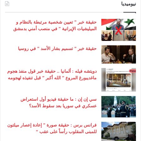
نيوميديا
حقيقة خبر ” تعيين شخصية مرتبطة بالنظام و
الميليشيات الإيرانية ” في منصب أمني بدمشق
حقيقة خبر ” تسميم بشار الأسد ” في روسيا
دويتشه فيله : ألمانيا .. حقيقة خبر قول منفذ هجوم
ماغديبورغ المروع ” الله أكبر ” قبل تنفيذه لهجومه
سي إن إن : ما حقيقة فيديو أول استعراض
عسكري في سوريا بعد سقوط الأسد؟
فرانس برس : حقيقة صورة ” إعادة إعصار ميلتون
للمبنى المقلوب رأساً على عقب “