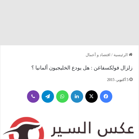
الرئيسية
/
اقتصاد و أعمال
زلزال فولكسفاغن : هل يودع الخليجيون ألمانيا ؟
5 أكتوبر، 2015
فيسبوك
‫X
لينكدإن
واتساب
تيلقرام
ڤايبر