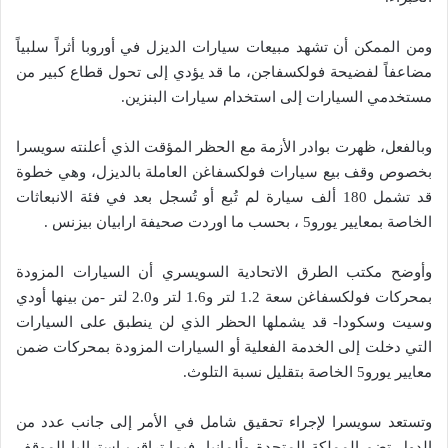
ومن الممكن أن تشهد مبيعات سيارات الديزل في أوروبا أثراً سلبياً
مضاعفاً لفضيحة فولكسفاجن، ما قد يؤدي إلى تحول قطاع كبير من
مستخدمي السيارات إلى استخدام سيارات البنزين.
وبالفعل، ظهرت بوادر الأزمة مع الحظر المؤقت الذي أعلنته سويسرا
بخصوص وقف بيع سيارات فولكسفاغن العاملة بالديزل، وهي خطوة
قد تشمل 180 ألف سيارة لم تُبع أو تُسجل بعد في فئة الانبعاثات
الخاصة بمعايير يورو5 ، بحسب ما اوردت صحيفة ارابيان بيزنس .
وأوضح مكتب الطرق الاتحادية السويسري أن السيارات المزودة
بمحركات فولكسفاغن سعة 1.2 لتر و1.6 لتر و2.0 لتر -من بينها أودي
وسيت وسكودا- قد يشملها الحظر الذي لن ينطبق على السيارات
التي دخلت إلى الخدمة الفعلية أو السيارات المزودة بمحركات ضمن
معايير يورو5 الخاصة بتقليل نسبة التلوث.
وتستعد سويسرا لإجراء تحقيق شامل في الأمر إلى جانب عدد من
الدول تضم المملكة المتحدة وألمانيا، فيما تراقب استراليا الموقف