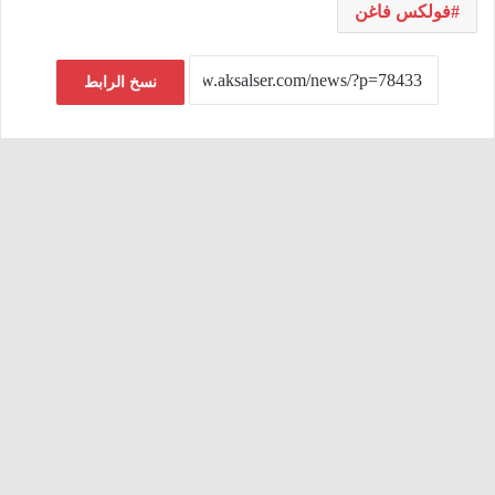
فولكس فاغن
نسخ الرابط