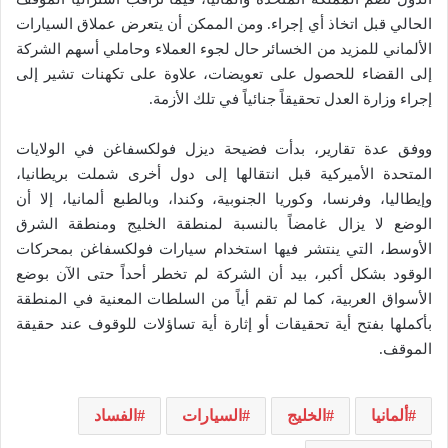
الحالي قبل اتخاذ أي إجراء. ومن الممكن أن يتعرض عملاق السيارات
الألماني للمزيد من الخسائر حال لجوء العملاء وحاملي أسهم الشركة
إلى القضاء للحصول على تعويضات، علاوة على تكهنات تشير إلى
إجراء وزارة العدل تحقيقاً جنائياً في تلك الأزمة.
ووفق عدة تقارير، بدأت فضيحة ديزل فولكسفاغن في الولايات
المتحدة الأميركية قبل انتقالها إلى دول أخرى شملت بريطانيا،
وإيطاليا، وفرنسا، وكوريا الجنوبية، وكندا، وبالطبع ألمانيا، إلا أن
الوضع لا يزال غامضاً بالنسبة لمنطقة الخليج ومنطقة الشرق
الأوسط، التي ينتشر فيها استخدام سيارات فولكسفاغن بمحركات
الوقود بشكل أكبر، بيد أن الشركة لم تخطر أحداً حتى الآن بوضع
الأسواق العربية، كما لم تقم أياً من السلطات المعنية في المنطقة
بأكملها بفتح أية تحقيقات أو إثارة أية تساؤلات للوقوف عند حقيقة
الموقف.
ألمانيا
الخليج
السيارات
الفساد