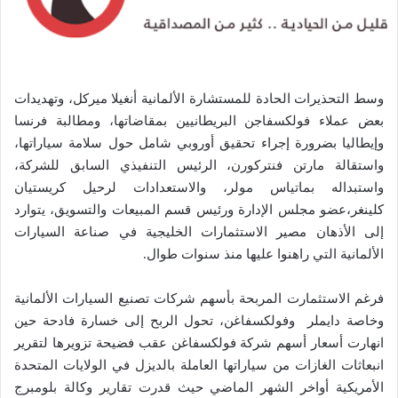
وسط التحذيرات الحادة للمستشارة الألمانية أنغيلا ميركل، وتهديدات
بعض عملاء فولكسفاجن البريطانيين بمقاضاتها، ومطالبة فرنسا
وإيطاليا بضرورة إجراء تحقيق أوروبي شامل حول سلامة سياراتها،
واستقالة مارتن فنتركورن، الرئيس التنفيذي السابق للشركة،
واستبداله بماتياس مولر، والاستعدادات لرحيل كريستيان
كلينغر،عضو مجلس الإدارة ورئيس قسم المبيعات والتسويق، يتوارد
إلى الأذهان مصير الاستثمارات الخليجية في صناعة السيارات
الألمانية التي راهنوا عليها منذ سنوات طوال.
فرغم الاستثمارت المربحة بأسهم شركات تصنيع السيارات الألمانية
وخاصة دايملر وفولكسفاغن، تحول الربح إلى خسارة فادحة حين
انهارت أسعار أسهم شركة فولكسفاغن عقب فضيحة تزويرها لتقرير
انبعاثات الغازات من سياراتها العاملة بالديزل في الولايات المتحدة
الأمريكية أواخر الشهر الماضي حيث قدرت تقارير وكالة بلومبرج