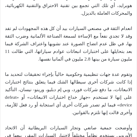
هوبرايد، أي تلك التي تجمع بين تقنية الاحتراق والتقنية الكهربائية،
والمحركات العاملة بالديزل.
انعدام الثقة في مصنعي السيارات بيد أن كل هذه المجهودات لم تفد
وقد لا تجدي نفعاً مع الإساءة لسمعة الصناعة الألمانية وضرب الثقة
بها، في ظل عدم اتضاح الصورة عند نشوبها واعتراف الشركة فيما
بعد بتحايلها على اختبارات انبعاثات عوادم سياراتها، التي طالت 11
مليون سيارة من بينها 2.8 مليون في ألمانيا نفسها.
وتقوم عدة جهات تنظيمية وحكومية حالياً بإجراء تحقيقات لتحديد ما
إذا كانت شركات أخرى سيطالها الشك فيما يتعلق بنتائج اختبارات
الانبعاثات، ما دفع شركات فورد، وبي إم دبليو، ورينو- نيسان، التأكيد
على إنها لا تستخدم «جهاز خداع اختبارات الانبعاثات» أو «defeat
device» فيما لم تصدر شركات أخرى أي استجابة أو رد فعل للأزمة،
وأخرى قالت إنها تلتزم بالقوانين.
وأوضحت جمعية صانعي وتجار السيارات البريطانية أن الاتحاد
الأوروبي يستخدم نظاماً مختلفاً لاختبار السيارات المقرر بيعها في