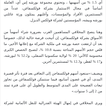
أي 1.5 % من أسهمها ، وتحتوي مجموعة بورشه إس أي، العاملة
أساساً في مجال الاستثمار بشركة فولكسفاغن، عدداً من
المستثمرين الأفراد والمؤسسات، وأغلبهم يمثلون ورثة عائلتي
بورشه وبيشه، المؤسستين لشركة فولكس الديزل.
وهنا ينصح المخلافي المساهمين العرب بضرورة شراء أسهماً من
الأسواق بشركة فولكسفاغن، إن أُتيحت فرصة حالية لذلك، خصوصاً
بعد أن ارتفعت حصة بورشه في ملكية الشركة مع إعلانها الأخير، ما
قلص حجم الأسهم المتاحة بنسبة 10.8 %، لتصبح الحصص الكبرى
محسومة كالآتي؛ 20 % لولاية سكسونيا السفلى، و52.2 % لبورشه،
و17 % لقطر، و12.3 % لمستثمرين آخرين.
ويضيف:«ستعود أسهم فولكسفاجن إلى التعافي بعد فترة تأثر قصيرة
المدى، أي في غضون أسابيع، فيما ستتمكن فولكسفاغن من تجاوز
تبعات الفضيحة على المدى المتوسط والطويل أي على فترة تمتد
من 2 إلى 5 سنوات.»
ويرى المخلافي في إمهال الهيئة الفدرالية للنقل الألمانية لشركة