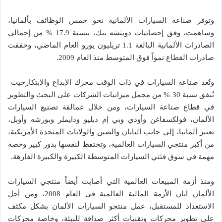
وتوفر صناعة السيارات الألمانية نحو خمس الوظائف بألمانيا،
وساهمت، وفق إحصائيات دويتشه بنك، بنسبة 17.9 % من إجمالى
الصادرات الألمانية البالغة 1.1 تريليون يورو العام الماضي، وحققت
صادرات القطاع نمواً فوق المتوسط منذ العام 2009.
وتُعد صناعة السيارات في ذات الوقت محرك الإبداع والابتكارحيث
تُنفق نسبة 30 % من مجمل ميزانيات الشركات على البحث والتطوير
في قطاع صناعة السيارات، ومن خلال عمالقة تصنيع السيارات
الألمان، فولكسفاغن وأودي وبي إم دبليو ودايملر وبورشه وأوبل،
تعتبر ألمانيا، إلى جانب اليابان والصين والولايات المتحدة الأمريكية،
من أكبر منتجي السيارات العالمية، وتحتفظ لنفسها بدور كبير وحصة
مهمة في سوق فئتي السيارات المتوسطة الكبيرة والكبيرة الفارهة.
ومنذ أزمة المبيعات العالمية التي أصابت أيضاً منتجي السيارات
الألمان آبان الأزمة المالية العالمية في العام 2008، ومن أجل
الاستعداد للمستقبل، عمل منتجو السيارات الألمان بشكل مكثف
على تطوير محركات وتقنيات أكثر صداقة للبيئة، وخاصة محركات