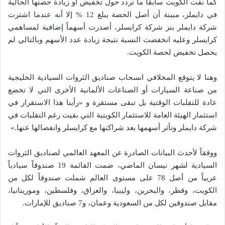
كما نفت الكويت سابقاً ما تردد حول تخفيض أو زيادة حصتها الحالية
في دايملر، مبينة أن أصل الحصة يبلغ 12 % إلا أنه عندما اشترت
شركة دايملر بنز شركة كرايسلر، أصدرت أسهماً إضافية لمساهمي
كرايسلر وعليه انخفضت النسبة نتيجة زيادة عدد الأسهم وبالتالي لم
يحصل تخفيض لحصة الكويت.
وهنا لا يتوقع المخلافي انسحاب صناديق الثروات السيادية الخليجية
من صناعة السيارات أو الصناعات الألمانية الأخرى التي لا تخضع
عادة للتقلبات الوقتية بل تبقى مستقرة و «رأينا هذا الاستقرار في
استثمار الهيئة العامة للاستثمار الكويتية التي بقيت رغم التقلبات في
شركة دايملر وتأثر أسهمها بعد شراكتها مع كرايسلر وانفصالها عنها.»
ووفقاً لأحدث البيانات الصادرة عن المعهد العالمي لصناديق الثروات
السيادية لشهر نيسان الماضي، ضمت القائمة 19 صندوقاً سيادياً
عربياً من أصل 78 على مستوى العالم شملت صندوقاً لكل من
الكويت، وقطر، والبحرين، وليبيا، والعراق، وفلسطين، وموريتانيا،
مقابل صندوقين لكل من السعودية وعمان، و7 صناديق للإمارات.