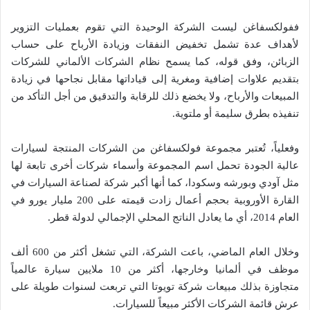
ففولكسفاغن ليست الشركة الوحيدة التي تقوم بعمليات التزوير
لأهداف عدة تشمل تخفيض النفقات وزيادة الأرباح على حساب
الزبائن، وفق قوله، كما يسمح نظام الشركات الألماني للشركات
بتقديم علاوات إضافية ومغرية إلى قياداتها مقابل نجاحها في زيادة
المبيعات والأرباح، ولا يخضع ذلك للرقابة والتدقيق من أجل التأكد من
تنفيذه بطرق سليمة أو ملتوية.
وفعلياً، تُعتبر مجموعة فولكسفاغن من الشركات المنتجة لسيارات
عالية الجودة تحمل اسم المجموعة وأسماء شركات أخرى تابعة لها
مثل آودي وبورشه وسكودا، كما أنها أكبر شركة لصناعة السيارات في
القارة الأوروبية بحجم أعمال زادت قيمته على 200 مليار يورو في
العام 2014، أي ما يعادل الناتج المحلي الإجمالي لدولة قطر.
وخلال العام الماضي، باعت الشركة، التي تشغل أكثر من 600 ألف
موظف في ألمانيا وخارجها، أكثر من 10 ملايين سيارة عالمياً
متجاوزة بذلك مبيعات شركة تويوتا التي تربعت لسنوات طويلة على
عرش قائمة الشركات الأكثر مبيعاً للسيارات.