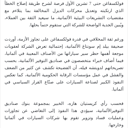
فولكسفاغن حتى 7 تشرين الأول فرصة لشرح طريقة إصلاح الخطأ
الذي ارتكبته وتعديل محركات الديزل المخالفة بما يتلاءم مع
مقتضيات التشريعات البيئية الألمانية، ما سيعيد الثقة بين العملاء،
ويُبين الجدية الواضحة للشركة التي ستقوم حتماً بحلها.
ورغم ثقة المخلافي في قدرة فولكسفاغن على تجاوز الأزمة، أوردت
صحيفة بيلد إم سونتاغ الألمانية، إحتمالية تعرض الشركة لعقوبات
موجعة أهمها حظر سير سياراتها من الأصناف المعيبة في ألمانيا،
فيما أضاف خبراء متخصصون في صناديق التوفير الألمانية، بحسب
تصريحاتهم لدويتشه فيله، أن الفضيحة تكشف عن كثير من الضعف
والفشل في عمل مؤسسات الرقابة الحكومية الألمانية، كما تعكس
النفوذ الكبير لصناعة السيارات على صنّاع القرار السياسي في
ألمانيا.
فحسب رأي كريستيان هازه، الخبير بمجموعة بنوك صناديق
التوفيرالألمانية، سيؤدي هذا النفوذ إلى التغاضي عن تجاوزات
وعمليات فساد وتزوير تقوم بها شركات السيارات في ألمانيا
وخارجها.