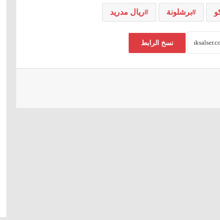
و
برشلونة
ريال مدريد
نسخ الرابط