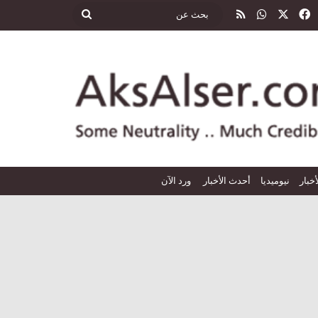
‫X
فيسبوك
واتساب
ملخص الموقع RSS
بحث
عن
أخبار
نيوميديا
أحدث الأخبار
ورد الآن