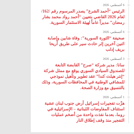
6 أغسطس، 2026
الرئيس “أحمد الشرع” يصدر المرسوم رقم /162/
لعام 2026 ‌القاضي بتعيين “أحمد رواد محمد بشار
رمضان” مديراً عاماً لهيئة ‌الاستثمار السورية.
6 أغسطس، 2026
صحيفة “الثورة السورية”: وفاة شابين وإصابة
اثنين آخرين إثر حادث سير على طريق أريحا
بريف إدلب
3 أغسطس، 2026
سانا: مدير شركة “صرح” القابضة التابعة
للصندوق السيادي السوري يوقع مع ممثل شركة
“إنتر هيلث كندا” عقد تطوير وتأهيل نموذجي
للمشافي الوطنية في المحافظات السورية، وذلك
بالتنسيق مع وزارة الصحة.
1 أغسطس، 2026
هزّت تفجيرات إسرائيل أرض جنوب لبنان عشية
استئناف المفاوضات اللبنانية – الإسرائيلية في
روما، بعدما نفذت واحدة من أضخم عمليات
التفجير منذ وقف إطلاق النار