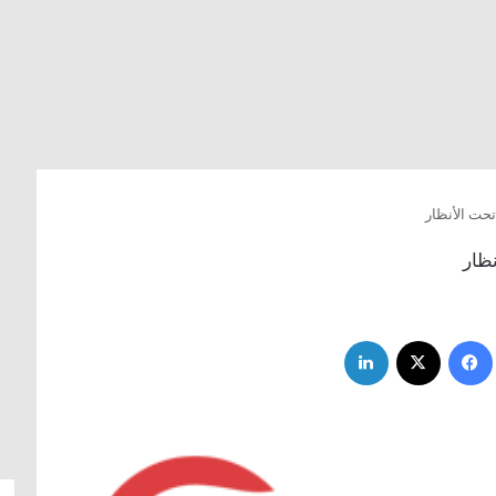
حت الأنظار
ظار
فيسبوك
‫X
لينكدإن