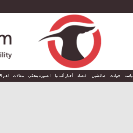
اسة
حوادث
طافشين
اقتصاد
أخبار ألمانيا
الصورة بتحكي
مقالات
اهم ال