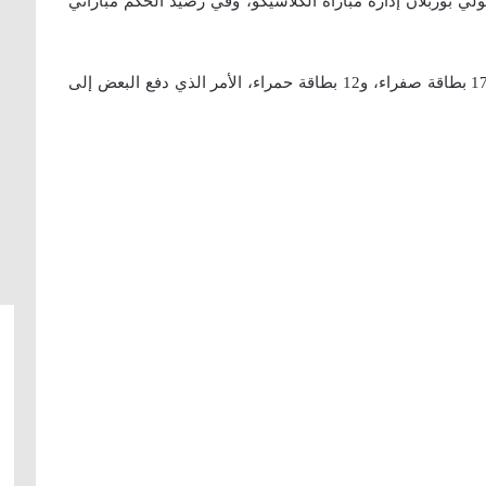
ولي بوربلان إدارة مباراة الكلاسيكو، وفي رصيد الحكم مباراتي
وأدار الحكم بوربلان 41 مباراة دولية، أشهر خلالها 177 بطاقة صفراء، و12 بطاقة حمراء، الأمر الذي دفع البعض إلى