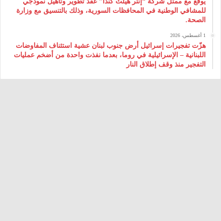
يوقع مع ممثل شركة “إنتر هيلث كندا” عقد تطوير وتأهيل نموذجي
للمشافي الوطنية في المحافظات السورية، وذلك بالتنسيق مع وزارة
الصحة.
1 أغسطس، 2026
هزّت تفجيرات إسرائيل أرض جنوب لبنان عشية استئناف المفاوضات
اللبنانية – الإسرائيلية في روما، بعدما نفذت واحدة من أضخم عمليات
التفجير منذ وقف إطلاق النار