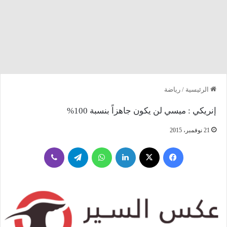
الرئيسية
/
رياضة
إنريكي : ميسي لن يكون جاهزاً بنسبة 100%
21 نوفمبر، 2015
فيسبوك
‫X
لينكدإن
واتساب
تيلقرام
ڤايبر