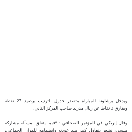
ويدخل برشلونة المباراة متصدر جدول الترتيب برصيد 27 نقطة
وبفارق 3 نقاط عن ريال مدريد صاحب المركز الثاني.
وقال إنريكي في المؤتمر الصحافي : “فيما يتعلق بمسألة مشاركة
ميسي، نشعر بتفاؤل كبير منذ عودته وانضمامه للمران الجماعي،