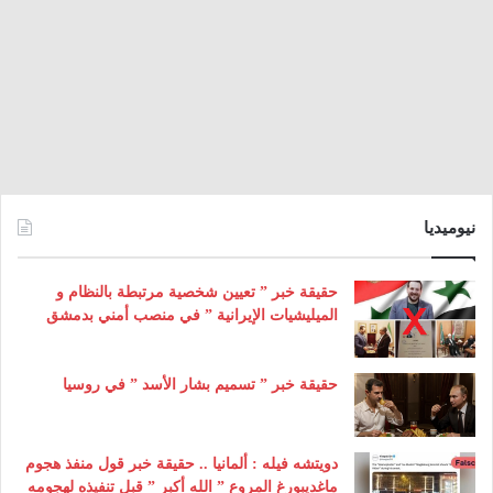
نيوميديا
حقيقة خبر ” تعيين شخصية مرتبطة بالنظام و
الميليشيات الإيرانية ” في منصب أمني بدمشق
حقيقة خبر ” تسميم بشار الأسد ” في روسيا
دويتشه فيله : ألمانيا .. حقيقة خبر قول منفذ هجوم
ماغديبورغ المروع ” الله أكبر ” قبل تنفيذه لهجومه