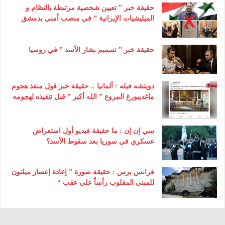
حقيقة خبر ” تعيين شخصية مرتبطة بالنظام و
الميليشيات الإيرانية ” في منصب أمني بدمشق
حقيقة خبر ” تسميم بشار الأسد ” في روسيا
دويتشه فيله : ألمانيا .. حقيقة خبر قول منفذ هجوم
ماغديبورغ المروع ” الله أكبر ” قبل تنفيذه لهجومه
سي إن إن : ما حقيقة فيديو أول استعراض
عسكري في سوريا بعد سقوط الأسد؟
فرانس برس : حقيقة صورة ” إعادة إعصار ميلتون
للمبنى المقلوب رأساً على عقب “