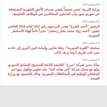
6 أغسطس، 2026
وزارة التربية: تصدر تعميماً يقضي بصرف الأجور الشهرية المستحقة
عن شهري تموز وآب للعاملين المتعاقدين في الوظائف التعليمية.
6 أغسطس، 2026
الرئيس “أحمد الشرع” يصدر المرسوم رقم /162/ لعام 2026 ‌القاضي
بتعيين “أحمد رواد محمد بشار رمضان” مديراً عاماً لهيئة ‌الاستثمار
السورية.
6 أغسطس، 2026
صحيفة “الثورة السورية”: وفاة شابين وإصابة اثنين آخرين إثر حادث
سير على طريق أريحا بريف إدلب
3 أغسطس، 2026
سانا: مدير شركة “صرح” القابضة التابعة للصندوق السيادي السوري
يوقع مع ممثل شركة “إنتر هيلث كندا” عقد تطوير وتأهيل نموذجي
للمشافي الوطنية في المحافظات السورية، وذلك بالتنسيق مع وزارة
الصحة.