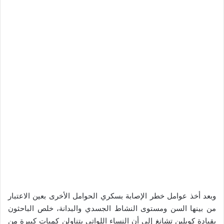
وبعد أخذ عوامل خطر الإصابة بسكري الحوامل الأخرى بعين الاعتبار
من بينها السن ومستوى النشاط الجسدي والبدانة، خلص الباحثون
بقيادة كويلين تشانغ إلى أن النساء اللواتي يتناولن كميات كبيرة من