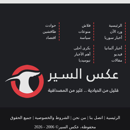
الرئيسية
فلاش
حوادث
ورد الآن
منوعات
طافشين
أخبار سوريا
سياسة
اقتصاد
أخبار ألمانيا
بكرى أحلى
فيديو
أهم الأخبار
مقالات
نيوميديا
الرئيسية
|
اتصل بنا
|
من نحن
|
الشروط والخصوصية
| جميع الحقوق
محفوظة، عكس السير© 2006 - 2026