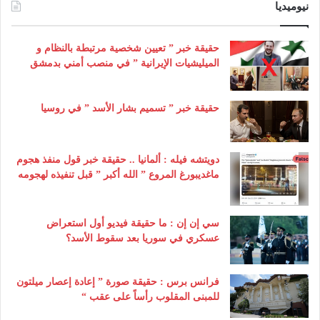
نيوميديا
حقيقة خبر ” تعيين شخصية مرتبطة بالنظام و
الميليشيات الإيرانية ” في منصب أمني بدمشق
حقيقة خبر ” تسميم بشار الأسد ” في روسيا
دويتشه فيله : ألمانيا .. حقيقة خبر قول منفذ هجوم
ماغديبورغ المروع ” الله أكبر ” قبل تنفيذه لهجومه
سي إن إن : ما حقيقة فيديو أول استعراض
عسكري في سوريا بعد سقوط الأسد؟
فرانس برس : حقيقة صورة ” إعادة إعصار ميلتون
للمبنى المقلوب رأساً على عقب “