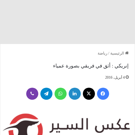
الرئيسية
/
رياضة
إنريكي : أثق في فريقي بصورة عمياء
4 أبريل، 2016
فيسبوك
‫X
لينكدإن
واتساب
تيلقرام
ڤايبر