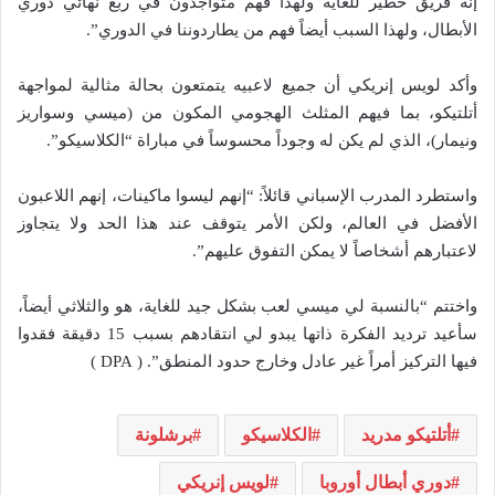
إنه فريق خطير للغاية ولهذا فهم متواجدون في ربع نهائي دوري
الأبطال، ولهذا السبب أيضاً فهم من يطاردوننا في الدوري”.
وأكد لويس إنريكي أن جميع لاعبيه يتمتعون بحالة مثالية لمواجهة
أتلتيكو، بما فيهم المثلث الهجومي المكون من (ميسي وسواريز
ونيمار)، الذي لم يكن له وجوداً محسوساً في مباراة “الكلاسيكو”.
واستطرد المدرب الإسباني قائلاً: “إنهم ليسوا ماكينات، إنهم اللاعبون
الأفضل في العالم، ولكن الأمر يتوقف عند هذا الحد ولا يتجاوز
لاعتبارهم أشخاصاً لا يمكن التفوق عليهم”.
واختتم “بالنسبة لي ميسي لعب بشكل جيد للغاية، هو والثلاثي أيضاً،
سأعيد ترديد الفكرة ذاتها يبدو لي انتقادهم بسبب 15 دقيقة فقدوا
فيها التركيز أمراً غير عادل وخارج حدود المنطق”. ( DPA )
أتلتيكو مدريد
الكلاسيكو
برشلونة
دوري أبطال أوروبا
لويس إنريكي