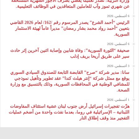
وزارة التربية: تصدر تعميماً يقضي بصرف الأجور الشهرية المستحقة
عن شهري تموز وآب للعاملين المتعاقدين في الوظائف التعليمية.
6 أغسطس، 2026
الرئيس “أحمد الشرع” يصدر المرسوم رقم /162/ لعام 2026 ‌القاضي
بتعيين “أحمد رواد محمد بشار رمضان” مديراً عاماً لهيئة ‌الاستثمار
السورية.
6 أغسطس، 2026
صحيفة “الثورة السورية”: وفاة شابين وإصابة اثنين آخرين إثر حادث
سير على طريق أريحا بريف إدلب
3 أغسطس، 2026
سانا: مدير شركة “صرح” القابضة التابعة للصندوق السيادي السوري
يوقع مع ممثل شركة “إنتر هيلث كندا” عقد تطوير وتأهيل نموذجي
للمشافي الوطنية في المحافظات السورية، وذلك بالتنسيق مع وزارة
الصحة.
1 أغسطس، 2026
هزّت تفجيرات إسرائيل أرض جنوب لبنان عشية استئناف المفاوضات
اللبنانية – الإسرائيلية في روما، بعدما نفذت واحدة من أضخم عمليات
التفجير منذ وقف إطلاق النار