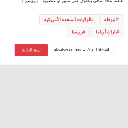
عندما تتخذ منحى ينطوي على تمييز أو عنصرية.” ( رويترز )
البوظة
الولايات المتحدة الأمريكية
باراك أوباما
روسيا
نسخ الرابط