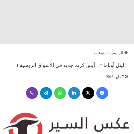
الرئيسية
/
منوعات
” ليتل أوباما ” .. آيس كريم جديد في الأسواق الروسية !
7 مايو، 2016
فيسبوك
‫X
لينكدإن
واتساب
تيلقرام
ڤايبر