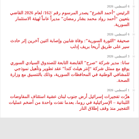
6 أغسطس، 2026
الرئيس “أحمد الشرع” يصدر المرسوم رقم /162/ لعام 2026 ‌القاضي
بتعيين “أحمد رواد محمد بشار رمضان” مديراً عاماً لهيئة ‌الاستثمار
السورية.
6 أغسطس، 2026
صحيفة “الثورة السورية”: وفاة شابين وإصابة اثنين آخرين إثر حادث
سير على طريق أريحا بريف إدلب
3 أغسطس، 2026
سانا: مدير شركة “صرح” القابضة التابعة للصندوق السيادي السوري
يوقع مع ممثل شركة “إنتر هيلث كندا” عقد تطوير وتأهيل نموذجي
للمشافي الوطنية في المحافظات السورية، وذلك بالتنسيق مع وزارة
الصحة.
1 أغسطس، 2026
هزّت تفجيرات إسرائيل أرض جنوب لبنان عشية استئناف المفاوضات
اللبنانية – الإسرائيلية في روما، بعدما نفذت واحدة من أضخم عمليات
التفجير منذ وقف إطلاق النار