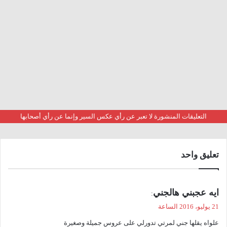
التعليقات المنشورة لا تعبر عن رأي عكس السير وإنما عن رأي أصحابها
تعليق واحد
ي
ايه عجبني هالجني
:
ق
21 يوليو، 2016 الساعة
و
علواه يقلها جني لمرتي تدورلي على عروس جميلة وصغيرة
ل