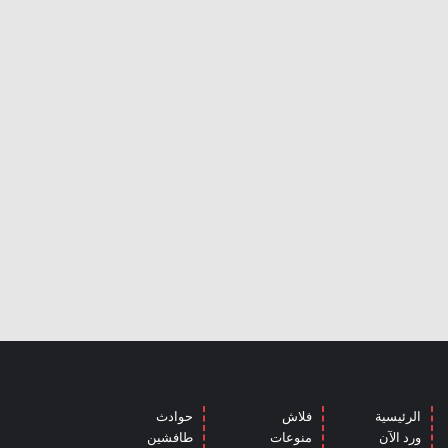
الرئيسية
فلاش
حوادث
ورد الآن
منوعات
طافشين