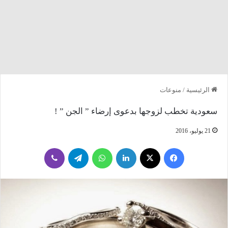
الرئيسية
/
منوعات
سعودية تخطب لزوجها بدعوى إرضاء ” الجن ” !
21 يوليو، 2016
فيسبوك
‫X
لينكدإن
واتساب
تيلقرام
ڤايبر