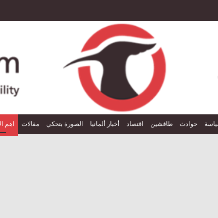
اسة
حوادث
طافشين
اقتصاد
أخبار ألمانيا
الصورة بتحكي
مقالات
اهم ال