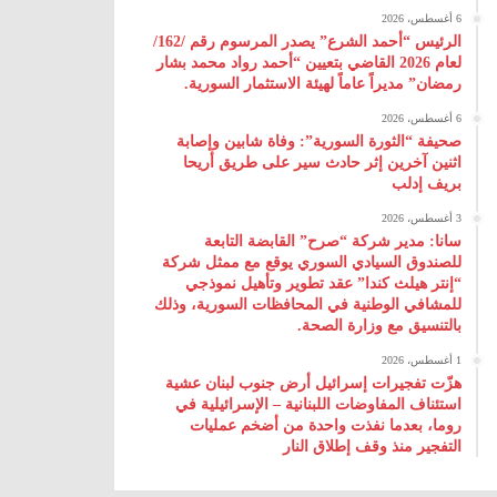
6 أغسطس، 2026
الرئيس “أحمد الشرع” يصدر المرسوم رقم /162/
لعام 2026 ‌القاضي بتعيين “أحمد رواد محمد بشار
رمضان” مديراً عاماً لهيئة ‌الاستثمار السورية.
6 أغسطس، 2026
صحيفة “الثورة السورية”: وفاة شابين وإصابة
اثنين آخرين إثر حادث سير على طريق أريحا
بريف إدلب
3 أغسطس، 2026
سانا: مدير شركة “صرح” القابضة التابعة
للصندوق السيادي السوري يوقع مع ممثل شركة
“إنتر هيلث كندا” عقد تطوير وتأهيل نموذجي
للمشافي الوطنية في المحافظات السورية، وذلك
بالتنسيق مع وزارة الصحة.
1 أغسطس، 2026
هزّت تفجيرات إسرائيل أرض جنوب لبنان عشية
استئناف المفاوضات اللبنانية – الإسرائيلية في
روما، بعدما نفذت واحدة من أضخم عمليات
التفجير منذ وقف إطلاق النار