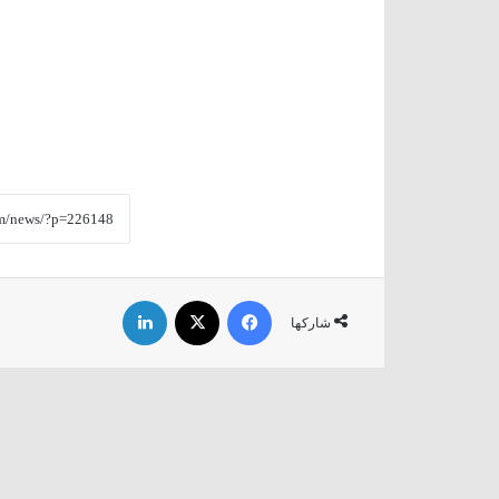
فيسبوك
‫X
لينكدإن
شاركها