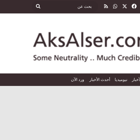
‫X
فيسبوك
واتساب
ملخص الموقع RSS
بحث
عن
أخبار
نيوميديا
أحدث الأخبار
ورد الآن