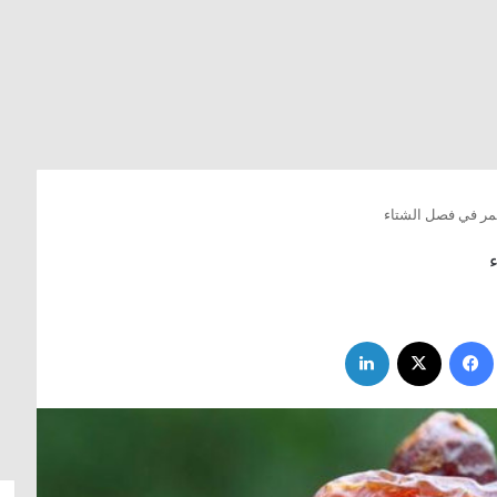
فيسبوك
‫X
لينكدإن