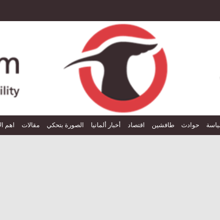
اسة
حوادث
طافشين
اقتصاد
أخبار ألمانيا
الصورة بتحكي
مقالات
اهم ال