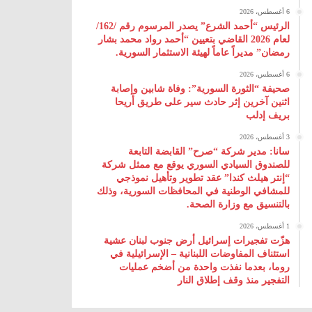
6 أغسطس، 2026
الرئيس “أحمد الشرع” يصدر المرسوم رقم /162/
لعام 2026 ‌القاضي بتعيين “أحمد رواد محمد بشار
رمضان” مديراً عاماً لهيئة ‌الاستثمار السورية.
6 أغسطس، 2026
صحيفة “الثورة السورية”: وفاة شابين وإصابة
اثنين آخرين إثر حادث سير على طريق أريحا
بريف إدلب
3 أغسطس، 2026
سانا: مدير شركة “صرح” القابضة التابعة
للصندوق السيادي السوري يوقع مع ممثل شركة
“إنتر هيلث كندا” عقد تطوير وتأهيل نموذجي
للمشافي الوطنية في المحافظات السورية، وذلك
بالتنسيق مع وزارة الصحة.
1 أغسطس، 2026
هزّت تفجيرات إسرائيل أرض جنوب لبنان عشية
استئناف المفاوضات اللبنانية – الإسرائيلية في
روما، بعدما نفذت واحدة من أضخم عمليات
التفجير منذ وقف إطلاق النار