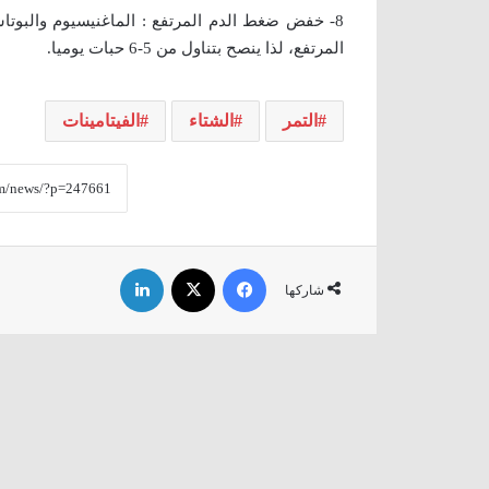
8- خفض ضغط الدم المرتفع : الماغنيسيوم والبوتاس
المرتفع، لذا ينصح بتناول من 5-6 حبات يوميا.
التمر
الشتاء
الفيتامينات
فيسبوك
‫X
لينكدإن
شاركها