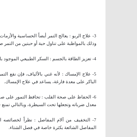
3- علاج الربو : يعالج التمر أيضاً الحساسية والأز
وذلك بالمواظبة على تناول حبة أو حبتين من التمر ص
4- تعزيز الطاقة بالجسم : السكر الطبيعي الموجود بالتمر يساعد في إمداد الجسم بالطاقة الفورية.
5- علاج الإمساك : لأنه غني بالألياف، فإن نقع ا
الباكر على معدة فارغة، يساعد في علاج الإمساك.
6- الحفاظ على صحة القلب : تحافظ التمور على صحة 
معدل ضرباته وتجعلها تحت السيطرة، وبالتالي تمنع خ
7- التخفيف من آلام المفاصل : نظراً لخصائصه ا
المفاصل الشائعة بكثرة خاصة في فصل الشتاء.