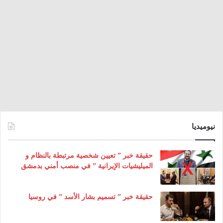
نيوميديا
حقيقة خبر ” تعيين شخصية مرتبطة بالنظام و
الميليشيات الإيرانية ” في منصب أمني بدمشق
حقيقة خبر ” تسميم بشار الأسد ” في روسيا